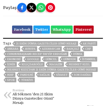
Paylaş:
Facebook
Twitter
WhatsApp
Pinterest
Tags
21 EKIM DÜNYA GAZETECILER GÜNÜ MESAJI
AK PARTİ
ANKARA
AVRUPA
AZERBAYCAN
BAHÇELİ
CHP
CUMHURBAŞKANI RECEP TAYYIP ERDOĞAN
DÜNYA
EKONOMİ
GOOGLE
GÜNCEL
GÜNDEM
ISTANBUL
İZMIR
KILIÇDAROĞLU
MAGAZİN
MEHMET KIZIL
MEHMET KIZIL’DAN 21 EKIM DÜNYA GAZETECILER GÜNÜ MESAJI
MHP
PANDEMİ
SAĞLIK
SİYASET
SON DAKIKA
SPOR
TÜRKİYE
Previous
Ali Sökmen ‘den 21 Ekim
Dünya Gazeteciler Günü”
Mesajı