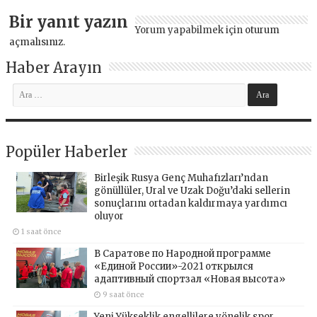
Bir yanıt yazın
Yorum yapabilmek için
oturum
açmalısınız
.
Haber Arayın
Popüler Haberler
Birleşik Rusya Genç Muhafızları’ndan
gönüllüler, Ural ve Uzak Doğu’daki sellerin
sonuçlarını ortadan kaldırmaya yardımcı
oluyor
1 saat önce
В Саратове по Народной программе
«Единой России»-2021 открылся
адаптивный спортзал «Новая высота»
9 saat önce
Yeni Yükseklik engellilere yönelik spor