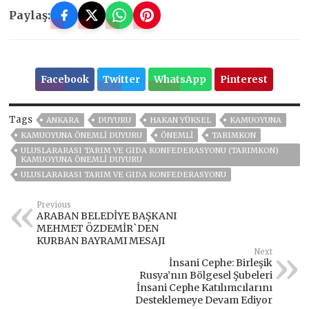
Paylaş:
Facebook
Twitter
WhatsApp
Pinterest
Tags
ANKARA
DUYURU
HAKAN YÜKSEL
KAMUOYUNA
KAMUOYUNA ÖNEMLI DUYURU
ÖNEMLİ
TARIMKON
ULUSLARARASI TARIM VE GIDA KONFEDERASYONU (TARIMKON)
KAMUOYUNA ÖNEMLI DUYURU
ULUSLARARASI TARIM VE GIDA KONFEDERASYONU
Previous
ARABAN BELEDİYE BAŞKANI
MEHMET ÖZDEMİR`DEN
KURBAN BAYRAMI MESAJI
Next
İnsani Cephe: Birleşik
Rusya’nın Bölgesel Şubeleri
İnsani Cephe Katılımcılarını
Desteklemeye Devam Ediyor