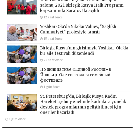
salonu, 2021 Birleşik Rusya Halk Programı
kapsamında Saratov’da açıldı
12 saat önce
Yoshkar-Ola’da Nikolai Valuev, “Sağlıklı
Cumhuriyet” projesiyle tanıştı
15 saat önce
Birleşik Rusya’nın girişimiyle Yoshkar-Ola’da
bir aile festivali düzenlendi
22 saat önce
По инициативе «Единой России» в
Йошкар-Оле состоялся семейный
фестиваль
1 gün önce
St. Petersburg’da, Birleşik Rusya Kadın
Hareketi, şehir genelinde kadınlara yönelik
destek programlarının geliştirilmesi için
öneriler hazırladı
1 gün önce