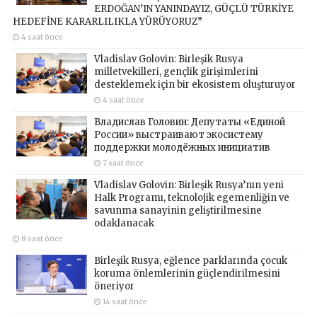
ERDOĞAN’IN YANINDAYIZ, GÜÇLÜ TÜRKİYE
HEDEFİNE KARARLILIKLA YÜRÜYORUZ”
4 saat önce
Vladislav Golovin: Birleşik Rusya
milletvekilleri, gençlik girişimlerini
desteklemek için bir ekosistem oluşturuyor
4 saat önce
Владислав Головин: Депутаты «Единой
России» выстраивают экосистему
поддержки молодёжных инициатив
7 saat önce
Vladislav Golovin: Birleşik Rusya’nın yeni
Halk Programı, teknolojik egemenliğin ve
savunma sanayinin geliştirilmesine
odaklanacak
8 saat önce
Birleşik Rusya, eğlence parklarında çocuk
koruma önlemlerinin güçlendirilmesini
öneriyor
14 saat önce