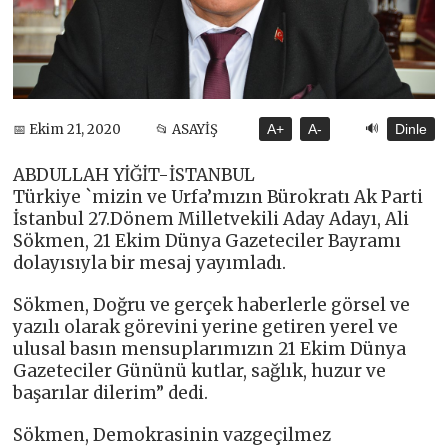
🔊
📅 Ekim 21, 2020
📂 ASAYİŞ
A+
A-
Dinle
ABDULLAH YİĞİT-İSTANBUL
Türkiye `mizin ve Urfa’mızın Bürokratı Ak Parti
İstanbul 27.Dönem Milletvekili Aday Adayı, Ali
Sökmen, 21 Ekim Dünya Gazeteciler Bayramı
dolayısıyla bir mesaj yayımladı.
Sökmen, Doğru ve gerçek haberlerle görsel ve
yazılı olarak görevini yerine getiren yerel ve
ulusal basın mensuplarımızın 21 Ekim Dünya
Gazeteciler Gününü kutlar, sağlık, huzur ve
başarılar dilerim” dedi.
Sökmen, Demokrasinin vazgeçilmez