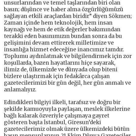
unsurlarından ve temel taşlarından biri olan
basın; düşünce ve haber alma özgürlüğümüzü
sağlayan etkili araçlardan biridir” diyen Sökmen;
Zaman içinde hem teknolojik, hem insan
kaynağı ve hem de etik değerler bakımından
terakki eden basınımızın bundan sonra da bu
gelişimini devam ettirerek milletimize ve
insanlığa hizmet edeceğine inancımız tamdır.
Toplumu aydınlatmak ve bilgilendirmek için zor
koşullarda, bazen hayatlarını hiçe sayarak,
ilimiz de, ülkemizde ve dünyada olup biteni
bizlere ulaştırmak için fedakârca çalışan
gazetecilerimizi bir gün değil, her gün anmalı ve
anlamalıyız.
Edindikleri bilgiyi ilkeli, tarafsız ve doğru bir
şekilde kamuoyuyla paylaşan, meslek ilkelerine
bağlı kalarak özveriyle çalışmaya gayret
gösteren başta İstanbul, Giresun’deki
gazetecilerimiz olmak üzere ülkemizdeki bütün
basın mensuplarının 21 Ekim Dünya Gazeteciler