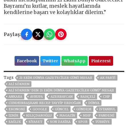
Bayramı’nı kutlar, meslek hayatlarında
kendilerine başarı ve kolaylıklar dilerim.”
Paylaş:
Facebook
Twitter
WhatsApp
Pinterest
Tags
21 EKIM DÜNYA GAZETECILER GÜNÜ MESAJI
AK PARTİ
ALI SÖKMEN
ALI SÖKMEN ‘DEN 21 EKIM DÜNYA GAZETECILER GÜNÜ" MESAJI
ANKARA
AVRUPA
AZERBAYCAN
BAHÇELİ
CHP
CUMHURBAŞKANI RECEP TAYYIP ERDOĞAN
DÜNYA
EKONOMİ
GOOGLE
GÜNCEL
GÜNDEM
ISTANBUL
İZMIR
KILIÇDAROĞLU
MAGAZİN
MHP
PANDEMİ
SAĞLIK
SİYASET
SON DAKIKA
SPOR
TÜRKİYE