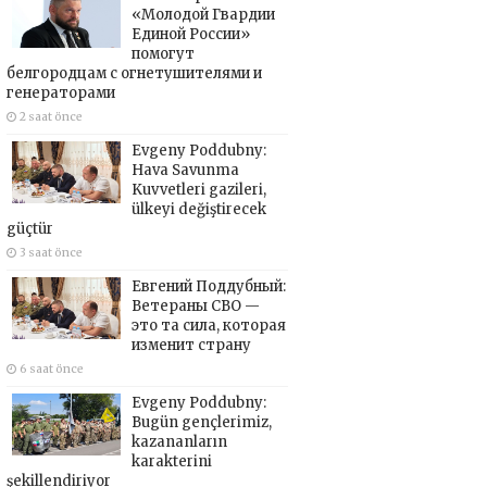
«Молодой Гвардии
Единой России»
помогут
белгородцам с огнетушителями и
генераторами
2 saat önce
Evgeny Poddubny:
Hava Savunma
Kuvvetleri gazileri,
ülkeyi değiştirecek
güçtür
3 saat önce
Евгений Поддубный:
Ветераны СВО —
это та сила, которая
изменит страну
6 saat önce
Evgeny Poddubny:
Bugün gençlerimiz,
kazananların
karakterini
şekillendiriyor