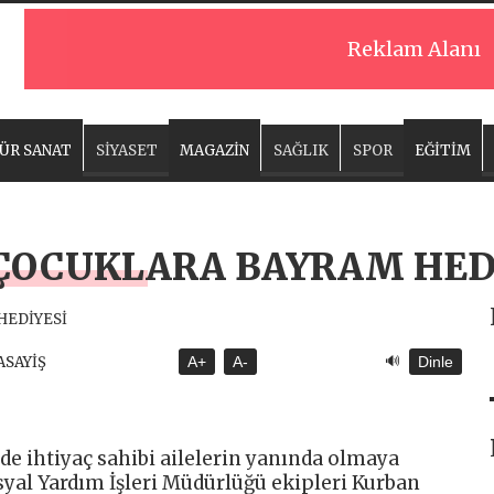
Reklam Alanı
ÜR SANAT
SİYASET
MAGAZİN
SAĞLIK
SPOR
EĞİTİM
 ÇOCUKLARA BAYRAM HED
🔊
 ASAYİŞ
A+
A-
Dinle
nde ihtiyaç sahibi ailelerin yanında olmaya
yal Yardım İşleri Müdürlüğü ekipleri Kurban