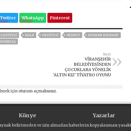
Twitter
WhatsApp
Pinterest
ELEDİYESİ
HALK
HEDİYESİ
HİZMET
KURBAN BAYRAMI
VATANDAŞ
Next
VİRANŞEHİR
BELEDİYESİNDEN
ÇOCUKLARA YÖNELİK
‘ALTIN KIZ’ TİYATRO OYUNU
lmek için
oturum açmalısınız
.
Künye
Yazarlar
aynak belirtmeden ve izin almadan haberlerin kopyalanması yasaktı