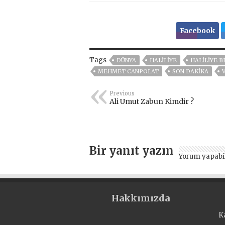
Facebook
Tags
DÜNYA
HALILIYE
HALİLİYE B
MEHMET CANPOLAT
SON DAKIKA
Previous
Ali Umut Zabun Kimdir ?
Bir yanıt yazın
Yorum yapabi
Hakkımızda
K