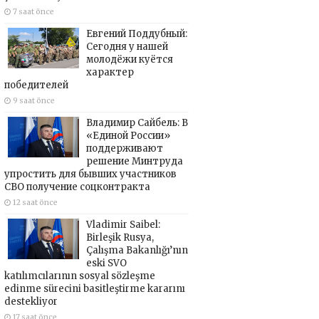
7 saat önce
Евгений Поддубный:
Сегодня у нашей
молодёжи куётся
характер
победителей
9 saat önce
Владимир Сайбель: В
«Единой России»
поддерживают
решение Минтруда
упростить для бывших участников
СВО получение соцконтракта
12 saat önce
Vladimir Saibel:
Birleşik Rusya,
Çalışma Bakanlığı’nın
eski SVO
katılımcılarının sosyal sözleşme
edinme sürecini basitleştirme kararını
destekliyor
17 saat önce