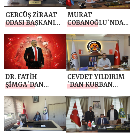
GERCÜŞ ZİRAAT
MURAT
ODASI BAŞKANI
ÇOBANOĞLU`NDAN
ŞEFİK ÖNER `DEN
KURBAN BAYRAMI
KURBAN
MESAJI
BAYRAMI MESAJI
DR. FATİH
CEVDET YILDIRIM
ŞİMGA`DAN
`DAN KURBAN
KURBAN
BAYRAMI MESAJI
BAYRAMI MESAJI