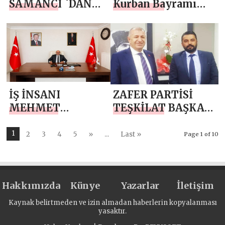
SAMANCI `DAN
Kurban Bayramı
KURBAN
Mesajı
BAYRAMI MESAJI
İŞ İNSANI
ZAFER PARTİSİ
MEHMET
TEŞKİLAT BAŞKAN
ŞEKER`DEN
YARDIMCISI BEKİR
KURBAN
AKTAŞ`DAN
1
2
3
4
5
»
...
Last »
Page 1 of 10
BAYRAMI MESAJI
KURBAN BAYRAMI
MESAJI
Hakkımızda
Künye
Yazarlar
İletişim
Kaynak belirtmeden ve izin almadan haberlerin kopyalanması
yasaktır.