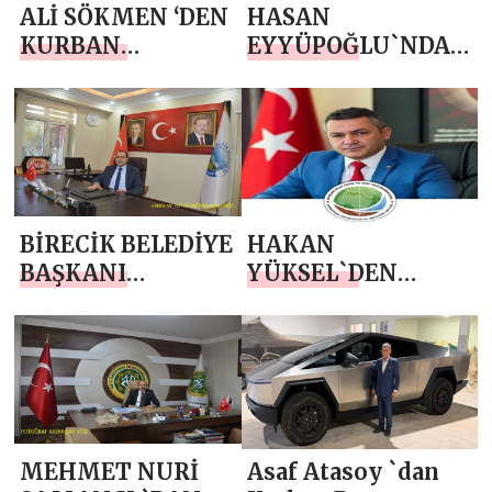
ALİ SÖKMEN ‘DEN
HASAN
KURBAN
EYYÜPOĞLU`NDAN
BAYRAMI MESAJI
KURBAN BAYRAMI
MESAJI
BİRECİK BELEDİYE
HAKAN
BAŞKANI
YÜKSEL`DEN
MEHMET BEGİT
KURBAN BAYRAMI
`TEN KURBAN
MESAJI
BAYRAMI MESAJI
MEHMET NURİ
Asaf Atasoy `dan