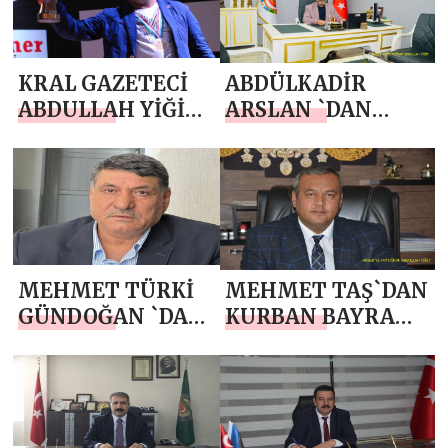
BAYRAMI MESAJI
KRAL GAZETECİ
ABDÜLKADİR
ABDULLAH YİĞİT
ARSLAN `DAN
`TEN KURBAN
KURBAN BAYRAMI
BAYRAMI MESAJI
MESAJI
MEHMET TÜRKİ
MEHMET TAŞ`DAN
GÜNDOĞAN `DAN
KURBAN BAYRAMI
KURBAN
MESAJI
BAYRAMI MESAJI