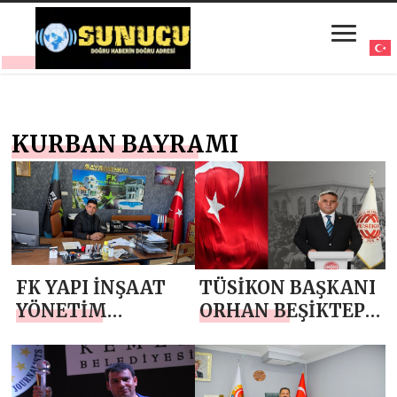
KURBAN BAYRAMI
FK YAPI İNŞAAT
TÜSİKON BAŞKANI
YÖNETİM
ORHAN BEŞİKTEPE
KURULU BAŞKANI
‘DEN KURBAN
FARUK KARADAĞ
BAYRAMI MESAJI
`DAN KURBAN