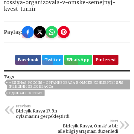
rossiya-organizovala-v-omske-semejnyj-
kvest-turnir
Paylaş:
Facebook
Twitter
WhatsApp
Pinterest
Tags
«ЕДИНАЯ РОССИЯ» ОРГАНИЗОВАЛА В ОМСКЕ КОНЦЕРТЫ ДЛЯ
ЖЕНЩИН ИЗ ДОНБАССА
ЕДИНАЯ РОССИЯ»
Previous
Birleşik Rusya 17. ön
oylamasını gerçekleştirdi
Next
Birleşik Rusya, Omsk’ta bir
aile bilgi yarışması düzenledi