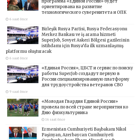
программа «Единой России» будет
ориентирована на развитие
технологического суверенитета и ОПК
6 saat önce
Birleşik Rusya Partisi, Rusya Federasyonu
Merkez Bankası ve iş arama hizmeti
SuperJob, Sovyet Askeri Bölgesi gazilerinin
istihdamı için Rusya’da ilk uzmanlaşmış
platformu oluşturacak
6 saat önce
«Единая Россия», ЦБСТ и сервис по поиску
работы SuperJob создадут первую в
России специализированную платформу
для трудоустройства ветеранов СВО
9 saat önce
«Молодая Гвардия Единой России»
провела по всей стране мероприятия ко
Дню физкультурника
16 saat önce
Ermenistan Cumhuriyeti Başbakanı Nikol
Paşinyan, Azerbaycan Cumhuriyeti