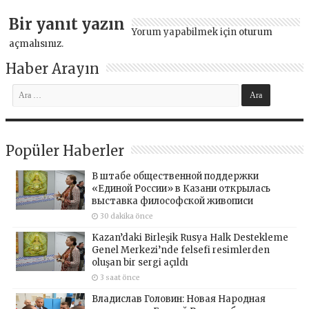
Bir yanıt yazın
Yorum yapabilmek için
oturum
açmalısınız
.
Haber Arayın
Popüler Haberler
В штабе общественной поддержки
«Единой России» в Казани открылась
выставка философской живописи
30 dakika önce
Kazan’daki Birleşik Rusya Halk Destekleme
Genel Merkezi’nde felsefi resimlerden
oluşan bir sergi açıldı
3 saat önce
Владислав Головин: Новая Народная