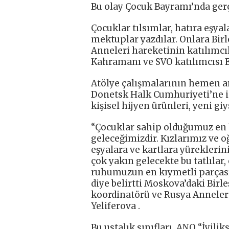
Bu olay Çocuk Bayramı’nda gerç
Çocuklar tılsımlar, hatıra eşyal
mektuplar yazdılar. Onlara Birl
Anneleri hareketinin katılımcı
Kahramanı ve SVO katılımcısı E
Atölye çalışmalarının hemen ar
Donetsk Halk Cumhuriyeti’ne i
kişisel hijyen ürünleri, yeni gi
“Çocuklar sahip olduğumuz en h
geleceğimizdir. Kızlarımız ve o
eşyalara ve kartlara yüreklerin
çok yakın gelecekte bu tatlılar, 
ruhumuzun en kıymetli parçası 
diye belirtti Moskova’daki Birl
koordinatörü ve Rusya Anneleri
Yeliferova .
Bu ustalık sınıfları, ANO “İyili