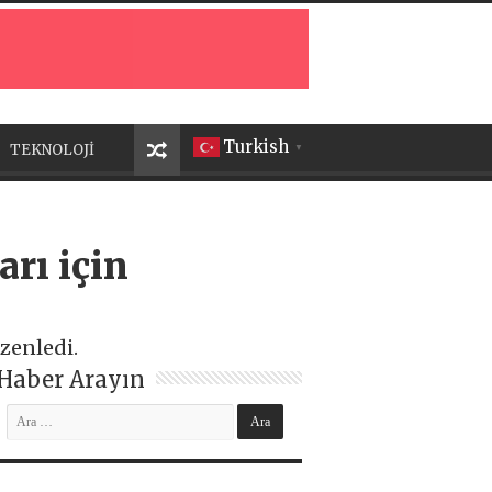
Turkish
TEKNOLOJİ
▼
arı için
üzenledi.
Haber Arayın