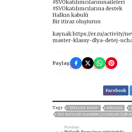
#SVOkatılımcılarınınaileleri
#SVOkatılımcılarına destek
Halkın kabulü
Bir itiraz oluşturun
kaynak:https://er.ru/activity
master-klassy-dlya-detej-uch
Paylaş:
Facebook
Tags
"BIRLEŞIK RUSYA"
BIRLEŞIK
SVO KATILIMCILARININ ÇOCUKLARI IÇIN M
Previous