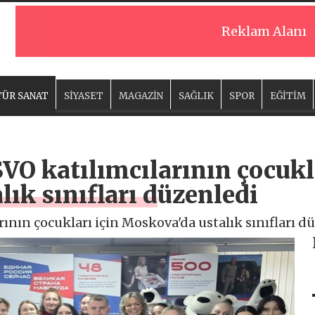
Reklam Alanı
ÜR SANAT
SİYASET
MAGAZİN
SAĞLIK
SPOR
EĞİTİM
SVO katılımcılarının çocukl
ık sınıfları düzenledi
rının çocukları için Moskova'da ustalık sınıfları d