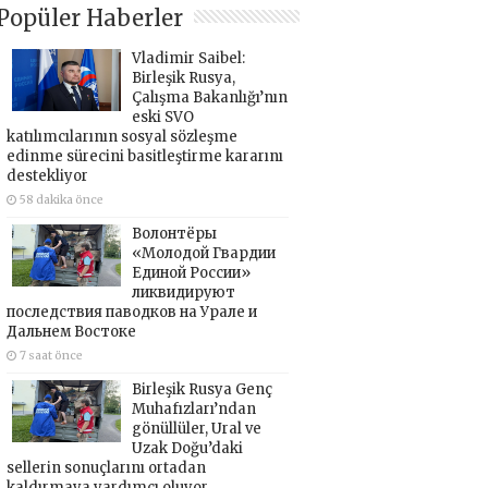
Popüler Haberler
Vladimir Saibel:
Birleşik Rusya,
Çalışma Bakanlığı’nın
eski SVO
katılımcılarının sosyal sözleşme
edinme sürecini basitleştirme kararını
destekliyor
58 dakika önce
Волонтёры
«Молодой Гвардии
Единой России»
ликвидируют
последствия паводков на Урале и
Дальнем Востоке
7 saat önce
Birleşik Rusya Genç
Muhafızları’ndan
gönüllüler, Ural ve
Uzak Doğu’daki
sellerin sonuçlarını ortadan
kaldırmaya yardımcı oluyor