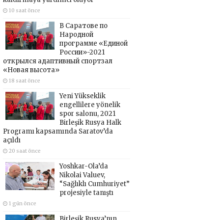
10 saat önce
В Саратове по
Народной
программе «Единой
России»-2021
открылся адаптивный спортзал
«Новая высота»
18 saat önce
Yeni Yükseklik
engellilere yönelik
spor salonu, 2021
Birleşik Rusya Halk
Programı kapsamında Saratov’da
açıldı
20 saat önce
Yoshkar-Ola’da
Nikolai Valuev,
“Sağlıklı Cumhuriyet”
projesiyle tanıştı
1 gün önce
Birleşik Rusya’nın