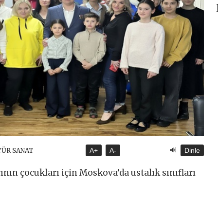
🔊
TÜR SANAT
A+
A-
Dinle
ının çocukları için Moskova’da ustalık sınıfları