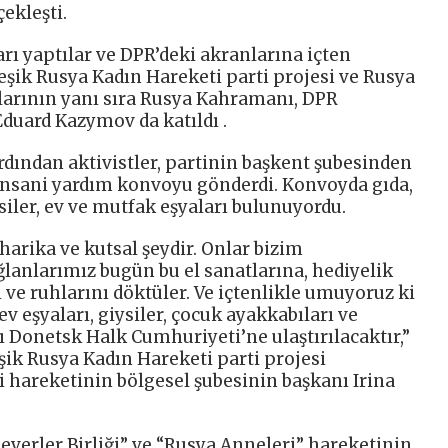
ekleşti.
arı yaptılar ve DPR’deki akranlarına içten
eşik Rusya Kadın Hareketi parti projesi ve Rusya
larının yanı sıra Rusya Kahramanı, DPR
duard Kazymov da katıldı .
dından aktivistler, partinin başkent şubesinden
nsani yardım konvoyu gönderdi. Konvoyda gıda,
ysiler, ev ve mutfak eşyaları bulunuyordu.
arika ve kutsal şeydir. Onlar bizim
ğlanlarımız bugün bu el sanatlarına, hediyelik
i ve ruhlarını döktüler. Ve içtenlikle umuyoruz ki
ev eşyaları, giysiler, çocuk ayakkabıları ve
Donetsk Halk Cumhuriyeti’ne ulaştırılacaktır,”
eşik Rusya Kadın Hareketi parti projesi
 hareketinin bölgesel şubesinin başkanı Irina
kseverler Birliği” ve “Rusya Anneleri” hareketinin