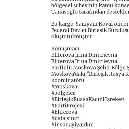
bölgesel şubesinin kamu konsey
Tanasoglo tarafından desteklen
Bu kargo, Saniyam Koval önderl
Federal Devlet Birleşik Kurulu
oluşturulmuştur.
Konuşmacı
Eliferova Irina Dmitrievna
Eliferova Irina Dmitrievna
Partinin Moskova Şehir Bölge 
Moskova’daki “Birleşik Rusya K
koordinatörü
#Moskova
#bölgeler
#BirleşikRusyaKadınHareketi
#PartiProjesi
#Eliferova
#usta sınıfı
#insanayiyardım