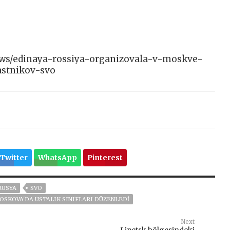
/news/edinaya-rossiya-organizovala-v-moskve-
astnikov-svo
Twitter
WhatsApp
Pinterest
RUSYA
SVO
OSKOVA'DA USTALIK SINIFLARI DÜZENLEDI
Next