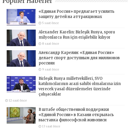
Popüler Haberler
«Единая Россия» предлагает усилить
защиту детей на аттракционах
5 saat önce
Alexander Karelin: Birleşik Rusya, sporu
milyonlarca Rus için erişilebilir kılıyor
8 saat önce
Александр Карелин: «Единая Россия»
делает спорт доступным для миллионов
россиян
9 saat önce
Birleşik Rusya milletvekilleri, SVO
katılımcılarının arazi sahibi olmalarına izin
verecek yasal düzenlemeler üzerinde
çalışacaklar
12 saat önce
В штабе общественной поддержки
«Единой России» в Казани открылась
выставка философской живописи
13 saat önce