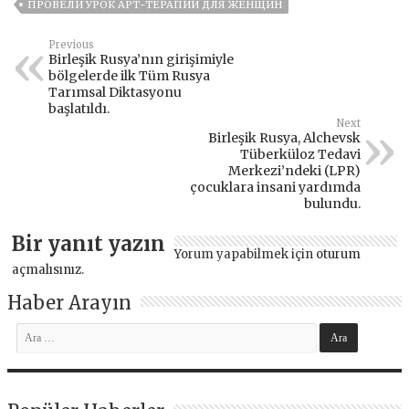
ПРОВЕЛИ УРОК АРТ-ТЕРАПИИ ДЛЯ ЖЕНЩИН
Previous
Birleşik Rusya’nın girişimiyle
bölgelerde ilk Tüm Rusya
Tarımsal Diktasyonu
başlatıldı.
Next
Birleşik Rusya, Alchevsk
Tüberküloz Tedavi
Merkezi’ndeki (LPR)
çocuklara insani yardımda
bulundu.
Bir yanıt yazın
Yorum yapabilmek için
oturum
açmalısınız
.
Haber Arayın