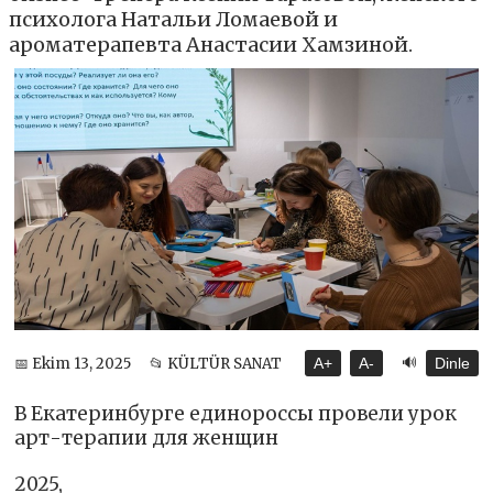
психолога Натальи Ломаевой и
ароматерапевта Анастасии Хамзиной.
🔊
📅 Ekim 13, 2025
📂 KÜLTÜR SANAT
A+
A-
Dinle
В Екатеринбурге единороссы провели урок
арт-терапии для женщин
2025,