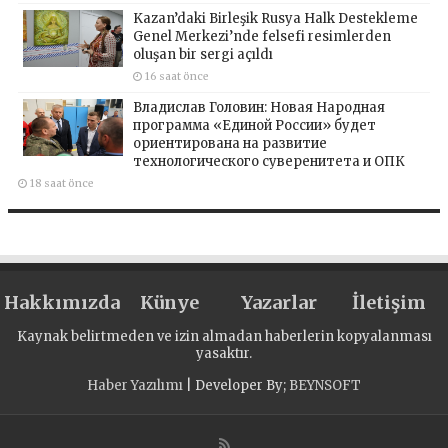
Kazan’daki Birleşik Rusya Halk Destekleme
Genel Merkezi’nde felsefi resimlerden
oluşan bir sergi açıldı
16 saat önce
Владислав Головин: Новая Народная
программа «Единой России» будет
ориентирована на развитие
технологического суверенитета и ОПК
18 saat önce
Hakkımızda
Künye
Yazarlar
İletişim
Kaynak belirtmeden ve izin almadan haberlerin kopyalanması
yasaktır.
Haber Yazılımı
| Developer By;
BEYNSOFT