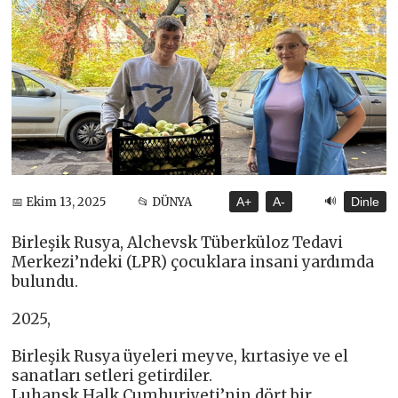
🔊
📅 Ekim 13, 2025
📂 DÜNYA
A+
A-
Dinle
Birleşik Rusya, Alchevsk Tüberküloz Tedavi
Merkezi’ndeki (LPR) çocuklara insani yardımda
bulundu.
2025,
Birleşik Rusya üyeleri meyve, kırtasiye ve el
sanatları setleri getirdiler.
Luhansk Halk Cumhuriyeti’nin dört bir