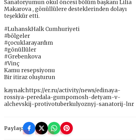
Sanatoryumun okul öncesi bölüm başkanı Lilia
Makarova , gönüllülere desteklerinden dolayı
teşekkür etti.
#LuhanskHalk Cumhuriyeti
#bölgeler
#çocuklarayardım
#gönüllüler
#Grebenkova
#Vinç
Kamu resepsiyonu
Bir itiraz oluşturun
kaynak:https://er.ru/activity/news/edinaya-
rossiya-peredala-gumpomosh-detyam-v-
alchevskij-protivotuberkulyoznyj-sanatorij-lnr
Paylaş: