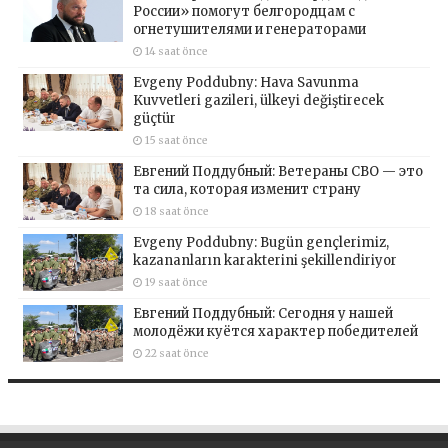
России» помогут белгородцам с
огнетушителями и генераторами
14 saat önce
Evgeny Poddubny: Hava Savunma
Kuvvetleri gazileri, ülkeyi değiştirecek
güçtür
15 saat önce
Евгений Поддубный: Ветераны СВО — это
та сила, которая изменит страну
18 saat önce
Evgeny Poddubny: Bugün gençlerimiz,
kazananların karakterini şekillendiriyor
19 saat önce
Евгений Поддубный: Сегодня у нашей
молодёжи куётся характер победителей
22 saat önce