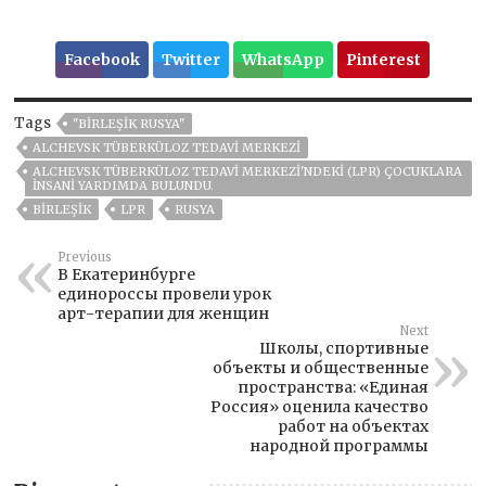
Facebook
Twitter
WhatsApp
Pinterest
Tags
"BIRLEŞIK RUSYA"
ALCHEVSK TÜBERKÜLOZ TEDAVI MERKEZI
ALCHEVSK TÜBERKÜLOZ TEDAVI MERKEZI'NDEKI (LPR) ÇOCUKLARA
INSANI YARDIMDA BULUNDU.
BIRLEŞIK
LPR
RUSYA
Previous
В Екатеринбурге
единороссы провели урок
арт-терапии для женщин
Next
Школы, спортивные
объекты и общественные
пространства: «Единая
Россия» оценила качество
работ на объектах
народной программы