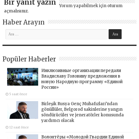
Bir yanıt yazın
Yorum yapabilmek için
oturum
açmalısınız
.
Haber Arayın
Popüler Haberler
Инклюзивные организации передали
Владиславу Головину предложения в
новую Народную программу «Единой
России»
5 saat önce
Birleşik Rusya Genç Muhafızları’ndan
gönüllüler, Belgorod sakinlerine yangın
söndürücüler ve jeneratörler konusunda
yardımcı olacak
12 saat önce
Волонтёры «Молодой Гвардии Единой