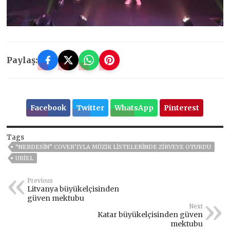
Paylaş:
Facebook
Twitter
WhatsApp
Pinterest
Tags
“NERDESIN” COVER’IYLA MÜZIK LISTELERINDE ZIRVEYE OTURDU
URİEL
Previous
Litvanya büyükelçisinden
güven mektubu
Next
Katar büyükelçisinden güven
mektubu