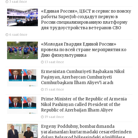
3 saat önce
«Единая Россия», ЦБСТ и сервис по поиску
работы SuperJob создадут первую в
России специализированную платформу
для трудоустройства ветеранов СВО
6 saat önce
«Молодая Гвардия Единой России»
провела по всей стране мероприятия ко
Дню физкультурника
13 saat önce
Ermenistan Cumhuriyeti Başbakanı Nikol
Paşinyan, Azerbaycan Cumhuriyeti
Cumhurbaşkanı İlham Aliyev’i aradı
15 saat önce
Prime Minister of the Republic of Armenia
Nikol Pashinyan called President of the
Republic of Azerbaijan Ilham Aliyev
19 saat önce
Evgeny Poddubny, bombardımanda
yaralananları kurtarmadaki cesaretlerinden
dolayı Belgorod bölgesindeki gönüllülere