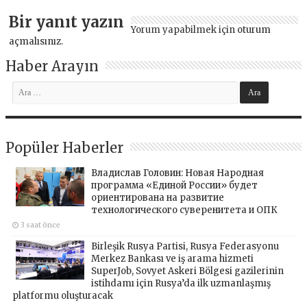
Bir yanıt yazın
Yorum yapabilmek için
oturum
açmalısınız
.
Haber Arayın
Popüler Haberler
Владислав Головин: Новая Народная
программа «Единой России» будет
ориентирована на развитие
технологического суверенитета и ОПК
3 saat önce
Birleşik Rusya Partisi, Rusya Federasyonu
Merkez Bankası ve iş arama hizmeti
SuperJob, Sovyet Askeri Bölgesi gazilerinin
istihdamı için Rusya’da ilk uzmanlaşmış
platformu oluşturacak