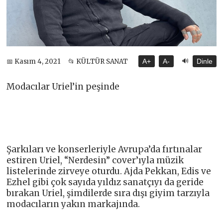
🔊
📅 Kasım 4, 2021
📂 KÜLTÜR SANAT
A+
A-
Dinle
Modacılar Uriel’in peşinde
Şarkıları ve konserleriyle Avrupa’da fırtınalar
estiren Uriel, “Nerdesin” cover’ıyla müzik
listelerinde zirveye oturdu. Ajda Pekkan, Edis ve
Ezhel gibi çok sayıda yıldız sanatçıyı da geride
bırakan Uriel, şimdilerde sıra dışı giyim tarzıyla
modacıların yakın markajında.