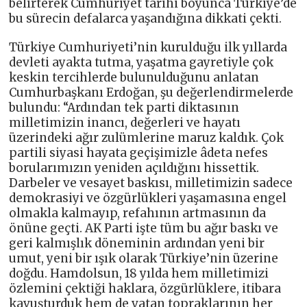
belirterek Cumhuriyet tarihi boyunca Türkiye’de
bu sürecin defalarca yaşandığına dikkati çekti.
Türkiye Cumhuriyeti’nin kurulduğu ilk yıllarda
devleti ayakta tutma, yaşatma gayretiyle çok
keskin tercihlerde bulunulduğunu anlatan
Cumhurbaşkanı Erdoğan, şu değerlendirmelerde
bulundu: “Ardından tek parti diktasının
milletimizin inancı, değerleri ve hayatı
üzerindeki ağır zulümlerine maruz kaldık. Çok
partili siyasi hayata geçişimizle âdeta nefes
borularımızın yeniden açıldığını hissettik.
Darbeler ve vesayet baskısı, milletimizin sadece
demokrasiyi ve özgürlükleri yaşamasına engel
olmakla kalmayıp, refahının artmasının da
önüne geçti. AK Parti işte tüm bu ağır baskı ve
geri kalmışlık döneminin ardından yeni bir
umut, yeni bir ışık olarak Türkiye’nin üzerine
doğdu. Hamdolsun, 18 yılda hem milletimizi
özlemini çektiği haklara, özgürlüklere, itibara
kavuşturduk hem de vatan topraklarının her