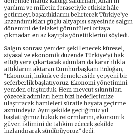
dönemde maruz kaldığı saldırıları, Allah’ın
yardımı ve milletin ferasetiyle etkisiz hâle
getirmeyi başardıklarını belirterek Türkiye’ye
kazandırdıkları güçlü altyapısı sayesinde salgın
dönemini de felaket görüntüleri ortaya
çıkmadan en az kayıpla yönettiklerini söyledi.
Salgın sonrası yeniden şekillenecek küresel,
siyasal ve ekonomik düzende Türkiye’yi hak
ettiği yere çıkartacak adımları da kararlılıkla
attıklarını aktaran Cumhurbaşkanı Erdoğan,
“Ekonomi, hukuk ve demokraside yepyeni bir
seferberlik başlatıyoruz. Ekonomi yönetimini
yeniden oluşturduk. Hem mevcut sıkıntıları
çözecek adımları hem bizi hedeflerimize
ulaştıracak hamleleri süratle hayata geçirme
azmindeyiz. Aynı şekilde geçtiğimiz yıl
başlattığımız hukuk reformlarını, ekonomik
güven iklimini de tahkim edecek şekilde
hızlandırarak sürdürüyoruz” dedi.