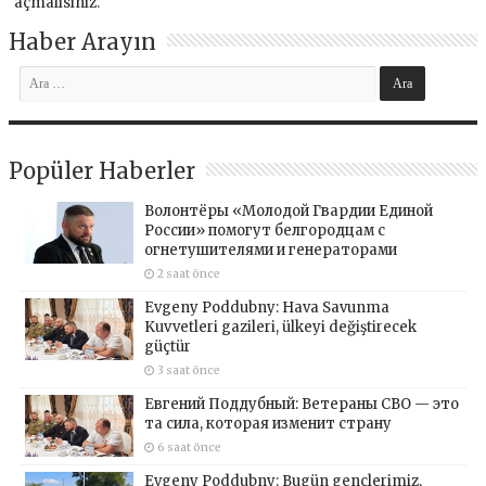
açmalısınız
.
Haber Arayın
Popüler Haberler
Волонтёры «Молодой Гвардии Единой
России» помогут белгородцам с
огнетушителями и генераторами
2 saat önce
Evgeny Poddubny: Hava Savunma
Kuvvetleri gazileri, ülkeyi değiştirecek
güçtür
3 saat önce
Евгений Поддубный: Ветераны СВО — это
та сила, которая изменит страну
6 saat önce
Evgeny Poddubny: Bugün gençlerimiz,