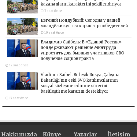
kazananların karakterini şekillendiriyor
7 saat önce
Евгений Поддубный: Сегодня у нашей
молодёжи куётся характер победителей
10 saat önce
Владимир Сайбель: В «Единой России»
поддерживают решение Минтруда
упростить для бывших участников СВО
получение соцконтракта
12 saat önce
Vladimir Saibel: Birleşik Rusya, Çalışma
Bakanlığı’nın eski SVO katılımcılarının
sosyal sözleşme edinme sürecini
basitleştirme kararını destekliyor
17 saat önce
Hakkımızda
Künye
Yazarlar
İletişim