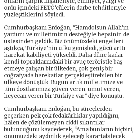
onların çarpık ilişkileriyle, emniyet, yargı ve
ordu içindeki FETÖ’cülerin darbe tehditleriyle
yüzleştiklerini söyledi.
Cumhurbaşkanı Erdoğan, “Hamdolsun Allah’ın
yardımı ve milletimizin desteğiyle hepsinin de
üstesinden geldik. Biz önümüzdeki engelleri
aştıkça, Türkiye’nin ufku genişledi, gücü arttı,
harekat kabiliyeti yükseldi. Daha düne kadar
kendi topraklarındaki bir avuç teröristle baş
etmeye çalışan bir ülkeden, çok geniş bir
coğrafyada harekatlar gerçekleştirebilen bir
ülkeye dönüştük. Bugün artık milletimize ve
tüm dostlarımıza güven veren, umut veren,
heyecan veren bir Türkiye var” diye konuştu.
Cumhurbaşkanı Erdoğan, bu süreçlerden
geçerken pek çok fedakârlıklar yapıldığını,
hâlen de çözülemeyen ciddi sıkıntılar
bulunduğunu kaydederek, “Ama bunların hiçbiri,
önümüzdeki aydınlık geleceği karartabilecek