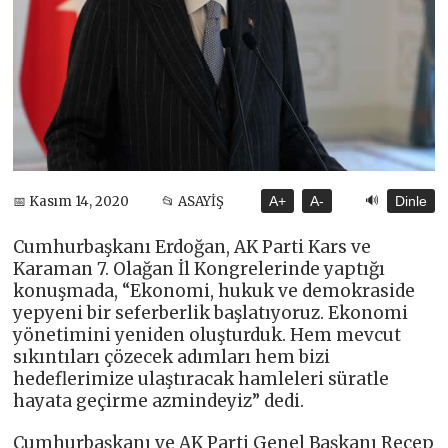
🔊
📅 Kasım 14, 2020
📂 ASAYİŞ
A+
A-
Dinle
Cumhurbaşkanı Erdoğan, AK Parti Kars ve
Karaman 7. Olağan İl Kongrelerinde yaptığı
konuşmada, “Ekonomi, hukuk ve demokraside
yepyeni bir seferberlik başlatıyoruz. Ekonomi
yönetimini yeniden oluşturduk. Hem mevcut
sıkıntıları çözecek adımları hem bizi
hedeflerimize ulaştıracak hamleleri süratle
hayata geçirme azmindeyiz” dedi.
Cumhurbaşkanı ve AK Parti Genel Başkanı Recep