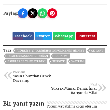
Paylaş:
Facebook
Twitter
WhatsApp
Pinterest
Tags
“TÜRKİYE’Yİ TARİHİNDE GÖRÜLMEMİŞ HİZMET
AK PART
CUMHURBAŞKANI ERDOĞAN
EKONOMİ
ESERLERLE TANIŞTIRDIK”
TÜRKİYE
YATIRIM
Previous
Yasin Obuz’dan Örnek
Davranış
Next
Yüksek Mimar Demir, İmar
Barışında Milat
Bir yanıt yazın
Yorum yapabilmek için
oturum