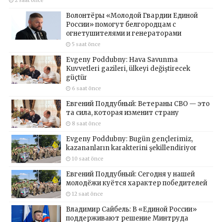
2 saat önce
Волонтёры «Молодой Гвардии Единой
России» помогут белгородцам с
огнетушителями и генераторами
5 saat önce
Evgeny Poddubny: Hava Savunma
Kuvvetleri gazileri, ülkeyi değiştirecek
güçtür
6 saat önce
Евгений Поддубный: Ветераны СВО — это
та сила, которая изменит страну
8 saat önce
Evgeny Poddubny: Bugün gençlerimiz,
kazananların karakterini şekillendiriyor
10 saat önce
Евгений Поддубный: Сегодня у нашей
молодёжи куётся характер победителей
12 saat önce
Владимир Сайбель: В «Единой России»
поддерживают решение Минтруда