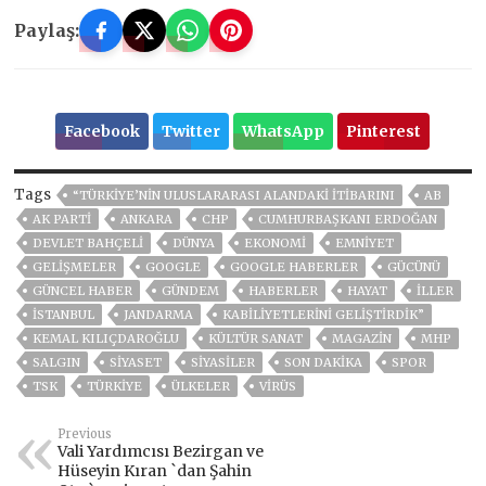
Paylaş:
Facebook
Twitter
WhatsApp
Pinterest
Tags
“TÜRKIYE’NIN ULUSLARARASI ALANDAKI ITIBARINI
AB
AK PARTİ
ANKARA
CHP
CUMHURBAŞKANI ERDOĞAN
DEVLET BAHÇELİ
DÜNYA
EKONOMİ
EMNİYET
GELIŞMELER
GOOGLE
GOOGLE HABERLER
GÜCÜNÜ
GÜNCEL HABER
GÜNDEM
HABERLER
HAYAT
İLLER
ISTANBUL
JANDARMA
KABILIYETLERINI GELIŞTIRDIK”
KEMAL KILIÇDAROĞLU
KÜLTÜR SANAT
MAGAZİN
MHP
SALGIN
SİYASET
SİYASİLER
SON DAKIKA
SPOR
TSK
TÜRKİYE
ÜLKELER
VIRÜS
Previous
Vali Yardımcısı Bezirgan ve
Hüseyin Kıran `dan Şahin