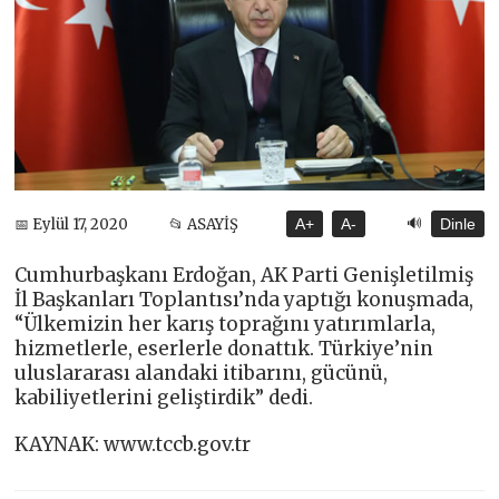
🔊
📅 Eylül 17, 2020
📂 ASAYİŞ
A+
A-
Dinle
Cumhurbaşkanı Erdoğan, AK Parti Genişletilmiş
İl Başkanları Toplantısı’nda yaptığı konuşmada,
“Ülkemizin her karış toprağını yatırımlarla,
hizmetlerle, eserlerle donattık. Türkiye’nin
uluslararası alandaki itibarını, gücünü,
kabiliyetlerini geliştirdik” dedi.
KAYNAK: www.tccb.gov.tr