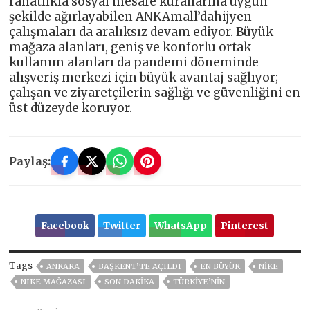
rahatlıkla sosyal mesafe kurallarına uygun
şekilde ağırlayabilen ANKAmall’dahijyen
çalışmaları da aralıksız devam ediyor. Büyük
mağaza alanları, geniş ve konforlu ortak
kullanım alanları da pandemi döneminde
alışveriş merkezi için büyük avantaj sağlıyor;
çalışan ve ziyaretçilerin sağlığı ve güvenliğini en
üst düzeyde koruyor.
Paylaş:
Facebook
Twitter
WhatsApp
Pinterest
Tags
ANKARA
BAŞKENT’TE AÇILDI
EN BÜYÜK
NIKE
NIKE MAĞAZASI
SON DAKIKA
TÜRKİYE’NİN