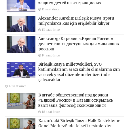
защиту детей на аттракционах
11 saat önce
Alexander Karelin: Birleşik Rusya, sporu
milyonlarca Rus için erişilebilir kılıyor
13 saat önce
Александр Карелин: «Единая Россия»
делает спорт доступным для миллионов
россиян
14 saat önce
Birleşik Rusya milletvekilleri, SVO
katılımcılarının arazi sahibi olmalarına izin
verecek yasal düzenlemeler üzerinde
çalışacaklar
17 saat önce
В штабе общественной поддержки
«Единой России» в Казани открылась
выставка философской живописи
18 saat önce
Kazan’daki Birleşik Rusya Halk Destekleme
Genel Merkezi’nde felsefi resimlerden