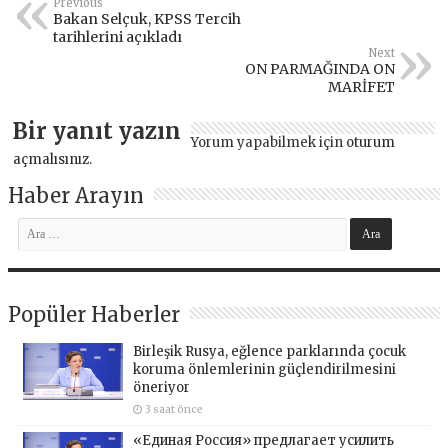
Previous
Bakan Selçuk, KPSS Tercih
tarihlerini açıkladı
Next
ON PARMAĞINDA ON
MARİFET
Bir yanıt yazın
Yorum yapabilmek için
oturum
açmalısınız
.
Haber Arayın
Popüler Haberler
Birleşik Rusya, eğlence parklarında çocuk
koruma önlemlerinin güçlendirilmesini
öneriyor
3 saat önce
«Единая Россия» предлагает усилить