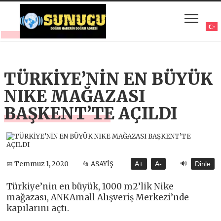
TÜRKİYE’NİN EN BÜYÜK
NIKE MAĞAZASI
BAŞKENT’TE AÇILDI
🔊
📅 Temmuz 1, 2020
📂 ASAYİŞ
A+
A-
Dinle
Türkiye’nin en büyük, 1000 m2’lik Nike
mağazası, ANKAmall Alışveriş Merkezi’nde
kapılarını açtı.