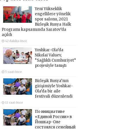
Yeni Yükseklik
engellilere yönelik
spor salonu, 2021
Birleşik Rusya Halk
Programı kapsamında Saratov’da
açıldı
42 dakika önce
Yoshkar-Ola’da
Nikolai Valuev,
“Sağlıklı Cumhuriyet”
projesiyle tanıştı
5 saat önce
Birleşik Rusya’nın
girişimiyle Yoshkar-
Ola’da bir aile
festivali düzenlendi
11 saat önce
По инициативе
«Единой России» в
Йошкар-Оле
состоялся семейный