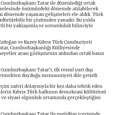
umhurbaşkanı Tatar ile düzenlediği ortak
meselesinde önümüzdeki dönemde atılabilecek
n dönemde yaşanan gelişmeleri ele aldık. Türk
 sürdürülebilir bir çözümden yanadır. Bu yolda
tli bir yaklaşımla ve sorumluluk bilinciyle
rdoğan ve Kuzey Kıbrıs Türk Cumhuriyeti
tar, Cumhurbaşkanlığı Külliyesinde
 heyetler arası görüşmenin ardından ortak basın
umhurbaşkanı Tatar’ı, ilk resmî yurt dışı
 etmekten duyduğu memnuniyeti dile getirdi.
im zaferi dolayısıyla bir kez daha tebrik eden
erin Kıbrıs Türk halkının demokrasi kültürünü
k ve siyasi olgunluk ortamında gerçekleştiğini
Cumhurbaşkanı Tatar ile eşgüdüm içerisinde