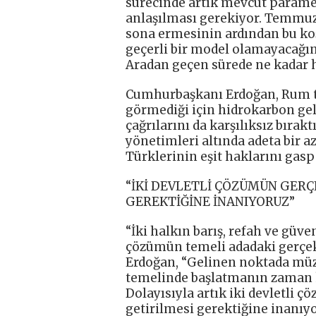
sürecinde artık mevcut paramet
anlaşılması gerekiyor. Temmu
sona ermesinin ardından bu koş
geçerli bir model olamayacağını
Aradan geçen sürede ne kadar h
Cumhurbaşkanı Erdoğan, Rum tar
görmediği için hidrokarbon geli
çağrılarını da karşılıksız bırak
yönetimleri altında adeta bir a
Türklerinin eşit haklarını gas
“İKİ DEVLETLİ ÇÖZÜMÜN GERÇ
GEREKTİĞİNE İNANIYORUZ”
“İki halkın barış, refah ve güve
çözümün temeli adadaki gerçe
Erdoğan, “Gelinen noktada mü
temelinde başlatmanın zaman k
Dolayısıyla artık iki devletli 
getirilmesi gerektiğine inanıyor