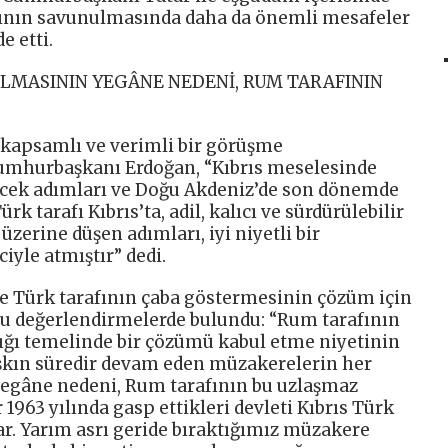
rının savunulmasında daha da önemli mesafeler
e etti.
LMASININ YEGÂNE NEDENİ, RUM TARAFININ
kapsamlı ve verimli bir görüşme
Cumhurbaşkanı Erdoğan, “Kıbrıs meselesinde
cek adımları ve Doğu Akdeniz’de son dönemde
rk tarafı Kıbrıs’ta, adil, kalıcı ve sürdürülebilir
zerine düşen adımları, iyi niyetli bir
iyle atmıştır” dedi.
 Türk tarafının çaba göstermesinin çözüm için
 şu değerlendirmelerde bulundu: “Rum tarafının
lığı temelinde bir çözümü kabul etme niyetinin
 aşkın süredir devam eden müzakerelerin her
yegâne nedeni, Rum tarafının bu uzlaşmaz
r 1963 yılında gasp ettikleri devleti Kıbrıs Türk
r. Yarım asrı geride bıraktığımız müzakere