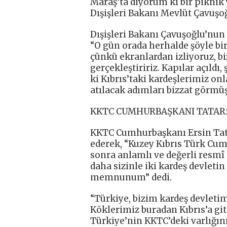
Maraş’ta diyorum ki bir piknik y
Dışişleri Bakanı Mevlüt Çavuşoğ
Dışişleri Bakanı Çavuşoğlu’nu
“O gün orada herhalde şöyle bir
çünkü ekranlardan izliyoruz, bi
gerçekleştiririz. Kapılar açıldı
ki Kıbrıs’taki kardeşlerimiz on
atılacak adımları bizzat görmü
KKTC CUMHURBAŞKANI TATAR: 
KKTC Cumhurbaşkanı Ersin Tatar
ederek, “Kuzey Kıbrıs Türk Cu
sonra anlamlı ve değerli resmî
daha sizinle iki kardeş devleti
memnunum” dedi.
“Türkiye, bizim kardeş devleti
Köklerimiz buradan Kıbrıs’a gi
Türkiye’nin KKTC’deki varlığının