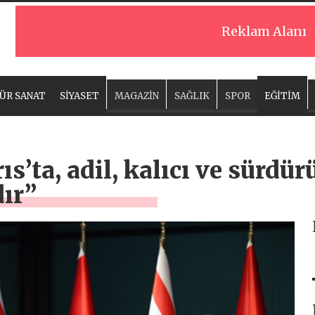
Reklam Alanı
ÜR SANAT
SİYASET
MAGAZİN
SAĞLIK
SPOR
EĞİTİM
ıs’ta, adil, kalıcı ve sürdürü
ır”