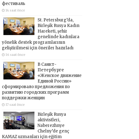
фестиваль
14 saat önce
St. Petersburg’da,
Birleşik Rusya Kadın
Hareketi, şehir
genelinde kadınlara
yönelik destek programlarının
geliştirilmesi için öneriler hazırladı
16 saat önce
В Санкт-
Петербурге
«Женское движение
Единой России»
сформировало предложения по
развитию городских программ
поддержки женщин
17 saat önce
Birleşik Rusya
aktivistleri,
Naberezhnye
Chelny’de genç
KAMAZ uzmanları için eğitim