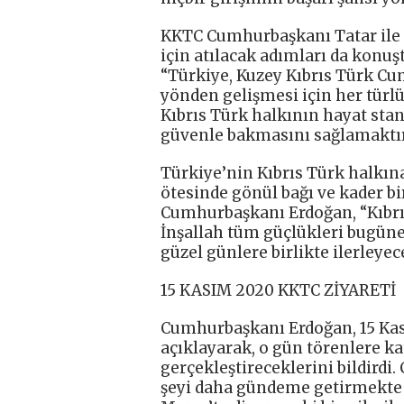
KKTC Cumhurbaşkanı Tatar ile ik
için atılacak adımları da kon
“Türkiye, Kuzey Kıbrıs Türk C
yönden gelişmesi için her türl
Kıbrıs Türk halkının hayat sta
güvenle bakmasını sağlamaktır
Türkiye’nin Kıbrıs Türk halkın
ötesinde gönül bağı ve kader b
Cumhurbaşkanı Erdoğan, “Kıbrıs
İnşallah tüm güçlükleri bugüne 
güzel günlere birlikte ilerley
15 KASIM 2020 KKTC ZİYARETİ
Cumhurbaşkanı Erdoğan, 15 Kası
açıklayarak, o gün törenlere ka
gerçekleştireceklerini bildirdi
şeyi daha gündeme getirmekte f