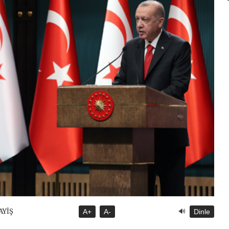
🔊
AYİŞ
A+
A-
Dinle