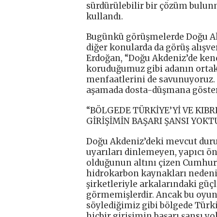
sürdürülebilir bir çözüm bulunm
kullandı.
Bugünkü görüşmelerde Doğu Akd
diğer konularda da görüş alışv
Erdoğan, “Doğu Akdeniz’de kend
koruduğumuz gibi adanın ortak 
menfaatlerini de savunuyoruz. 
aşamada dosta-düşmana göster
“BÖLGEDE TÜRKİYE’Yİ VE KIB
GİRİŞİMİN BAŞARI ŞANSI YOKT
Doğu Akdeniz’deki mevcut dur
uyarıları dinlemeyen, yapıcı ö
olduğunun altını çizen Cumhurb
hidrokarbon kaynakları nedeniy
şirketleriyle arkalarındaki güç
görmemişlerdir. Ancak bu oyun 
söylediğimiz gibi bölgede Türk
hiçbir girişimin başarı şansı y