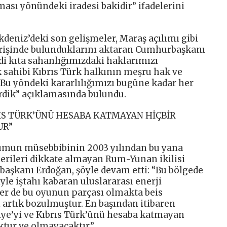
ası yönündeki iradesi bakidir” ifadelerini
eniz’deki son gelişmeler, Maraş açılımı gibi
erişinde bulunduklarını aktaran Cumhurbaşkanı
i kıta sahanlığımızdaki haklarımızı
sahibi Kıbrıs Türk halkının meşru hak ve
Bu yöndeki kararlılığımızı bugüne kadar her
dik” açıklamasında bulundu.
RIS TÜRK’ÜNÜ HESABA KATMAYAN HİÇBİR
UR”
umun müsebbibinin 2003 yılından bu yana
nerileri dikkate almayan Rum-Yunan ikilisi
aşkanı Erdoğan, şöyle devam etti: “Bu bölgede
le iştahı kabaran uluslararası enerji
ler de bu oyunun parçası olmakta beis
artık bozulmuştur. En başından itibaren
iye’yi ve Kıbrıs Türk’ünü hesaba katmayan
oktur ve olmayacaktır.”