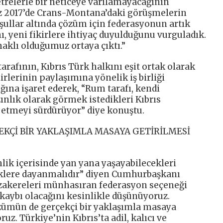
relerle bir neticeye varılamayacağının
z 2017’de Crans-Montana’daki görüşmelerin
ullar altında çözüm için federasyonun artık
, yeni fikirlere ihtiyaç duyulduğunu vurguladık.
aklı olduğumuz ortaya çıktı.”
afının, Kıbrıs Türk halkını eşit ortak olarak
rlerinin paylaşımına yönelik iş birliği
tığına işaret ederek, “Rum tarafı, kendi
zınlık olarak görmek istedikleri Kıbrıs
p etmeyi sürdürüyor” diye konuştu.
EKÇİ BİR YAKLAŞIMLA MASAYA GETİRİLMESİ
nlik içerisinde yan yana yaşayabilecekleri
klere dayanmalıdır” diyen Cumhurbaşkanı
zakereleri münhasıran federasyon seçeneği
aybı olacağını kesinlikle düşünüyoruz.
çözümün de gerçekçi bir yaklaşımla masaya
uz. Türkiye’nin Kıbrıs’ta adil, kalıcı ve