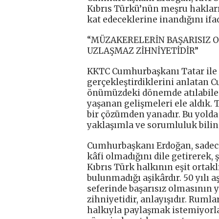
Kıbrıs Türkü’nün meşru hakla
kat edeceklerine inandığını ifad
“MÜZAKERELERİN BAŞARISIZ O
UZLAŞMAZ ZİHNİYETİDİR”
KKTC Cumhurbaşkanı Tatar ile 
gerçekleştirdiklerini anlatan 
önümüzdeki dönemde atılabile
yaşanan gelişmeleri ele aldık. Tü
bir çözümden yanadır. Bu yolda ü
yaklaşımla ve sorumluluk bilinc
Cumhurbaşkanı Erdoğan, sadece
kâfi olmadığını dile getirerek,
Kıbrıs Türk halkının eşit ortak
bulunmadığı aşikârdır. 50 yılı
seferinde başarısız olmasının 
zihniyetidir, anlayışıdır. Rumla
halkıyla paylaşmak istemiyorla