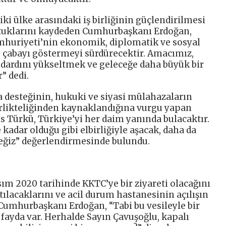
i ülke arasındaki iş birliğinin güçlendirilmesi
uştuklarını kaydeden Cumhurbaşkanı Erdoğan,
umhuriyeti’nin ekonomik, diplomatik ve sosyal
ü çabayı göstermeyi sürdürecektir. Amacımız,
ndardını yükseltmek ve geleceğe daha büyük bir
” dedi.
a desteğinin, hukuki ve siyasi mülahazaların
irlikteliğinden kaynaklandığına vurgu yapan
 Türkü, Türkiye’yi her daim yanında bulacaktır.
kadar olduğu gibi elbirliğiyle aşacak, daha da
eceğiz” değerlendirmesinde bulundu.
m 2020 tarihinde KKTC’ye bir ziyareti olacağını
tılacaklarını ve acil durum hastanesinin açılışın
. Cumhurbaşkanı Erdoğan, “Tabi bu vesileyle bir
ayda var. Herhalde Sayın Çavuşoğlu, kapalı