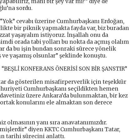
apabiliriz, mani bir şey var mı?” diye de
lu’na sordu.
n “Yok” cevabı üzerine Cumhurbaşkanı Erdoğan,
likte bir piknik yapmakta fayda var, biz buradan
zzat yaşayalım istiyoruz. İnşallah onu da
, şimdi orada tabi yolları bu nokta da açmış olalım
lar da bu işin bundan sonraki sürece yönelik
ş ve yaşamış olsunlar” şeklinde konuştu.
“BEŞLİ KONFERANS ÖNERİSİ SON BİR ŞANSTIR”
 da gösterilen misafirperverlik için teşekkür
mhuriyeti Cumhurbaşkanı seçildikten hemen
 davetiniz üzere Ankara’da bulunmaktan, bir kez
n ortak konularını ele almaktan son derece
miz olmasının yanı sıra anavatanımızdır.
tmişlerdir” diyen KKTC Cumhurbaşkanı Tatar,
 tarihi sürecini anlattı.