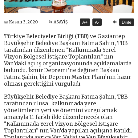
🔊
📅 Kasım 3, 2020
📂 ASAYİŞ
A+
A-
Dinle
Türkiye Belediyeler Birliği (TBB) ve Gaziantep
Büyükşehir Belediye Başkanı Fatma Şahin, TBB
tarafından düzenlenen “Kalkınmada Yerel
Vizyon Bölgesel İstişare Toplantıları” nın
Van’daki açılış organizasyonunda açıklamalarda
bulundu. İzmir Depremi’ne değinen Başkan
Fatma Şahin, bir Deprem Master Planı’nın hazır
olması gerektiğini vurguladı.
Büyükşehir Belediye Başkanı Fatma Şahin, TBB
tarafından ulusal kalkınmada yerel
yönetimlerin yeri ve önemini vurgulamak
amacıyla 11 farklı ilde düzenlenecek olan
“Kalkınmada Yerel Vizyon Bölgesel İstişare
Toplantıları” nın Van’da yapılan açılışına katıldı.
Toplantıda ayrıca Van Valisi ve Van Büyükşehir