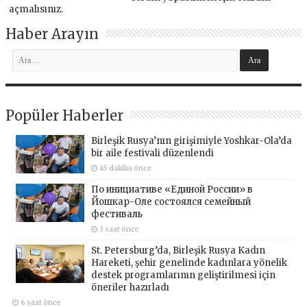
açmalısınız
.
Haber Arayın
Popüler Haberler
Birleşik Rusya’nın girişimiyle Yoshkar-Ola’da
bir aile festivali düzenlendi
45 dakika önce
По инициативе «Единой России» в
Йошкар-Оле состоялся семейный
фестиваль
3 saat önce
St. Petersburg’da, Birleşik Rusya Kadın
Hareketi, şehir genelinde kadınlara yönelik
destek programlarının geliştirilmesi için
öneriler hazırladı
6 saat önce