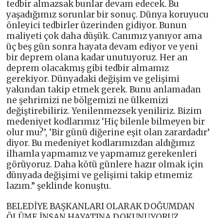
tedbir almazsak bunlar devam edecek. Bu
yaşadığımız sorunlar bir sonuç. Dünya koruyucu
önleyici tedbirler üzerinden gidiyor. Bunun
maliyeti çok daha düşük. Canımız yanıyor ama
üç beş gün sonra hayata devam ediyor ve yeni
bir deprem olana kadar unutuyoruz. Her an
deprem olacakmış gibi tedbir almamız
gerekiyor. Dünyadaki değişim ve gelişimi
yakından takip etmek gerek. Bunu anlamadan
ne şehrimizi ne bölgemizi ne ülkemizi
değiştirebiliriz. Yenilenmezsek yeniliriz. Bizim
medeniyet kodlarımız ‘Hiç bilenle bilmeyen bir
olur mu?’, ‘Bir günü diğerine eşit olan zarardadır’
diyor. Bu medeniyet kodlarımızdan aldığımız
ilhamla yapmamız ve yapmamız gerekenleri
görüyoruz. Daha kötü günlere hazır olmak için
dünyada değişimi ve gelişimi takip etmemiz
lazım.” şeklinde konuştu.
BELEDİYE BAŞKANLARI OLARAK DOĞUMDAN
ÖLÜME İNSAN HAYATINA DOKUNUYORUZ