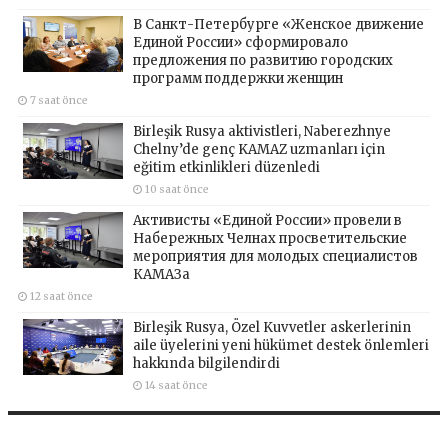
В Санкт-Петербурге «Женское движение
Единой России» сформировало
предложения по развитию городских
программ поддержки женщин
7 saat önce
Birleşik Rusya aktivistleri, Naberezhnye
Chelny’de genç KAMAZ uzmanları için
eğitim etkinlikleri düzenledi
10 saat önce
Активисты «Единой России» провели в
Набережных Челнах просветительские
мероприятия для молодых специалистов
КАМАЗа
12 saat önce
Birleşik Rusya, Özel Kuvvetler askerlerinin
aile üyelerini yeni hükümet destek önlemleri
hakkında bilgilendirdi
14 saat önce