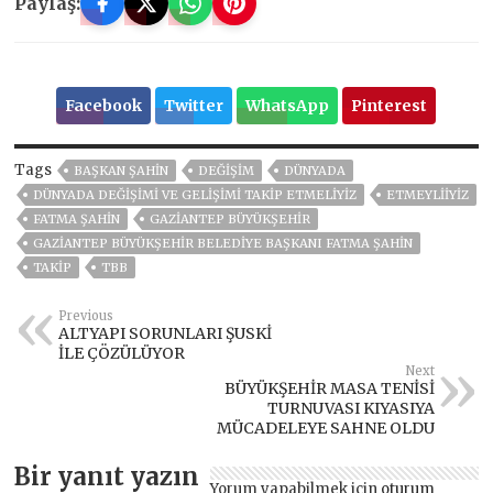
Paylaş:
Facebook
Twitter
WhatsApp
Pinterest
Tags
BAŞKAN ŞAHİN
DEĞİŞİM
DÜNYADA
DÜNYADA DEĞİŞİMİ VE GELİŞİMİ TAKİP ETMELİYİZ
ETMEYLİİYİZ
FATMA ŞAHİN
GAZİANTEP BÜYÜKŞEHİR
GAZIANTEP BÜYÜKŞEHIR BELEDIYE BAŞKANI FATMA ŞAHIN
TAKİP
TBB
Previous
ALTYAPI SORUNLARI ŞUSKİ
İLE ÇÖZÜLÜYOR
Next
BÜYÜKŞEHİR MASA TENİSİ
TURNUVASI KIYASIYA
MÜCADELEYE SAHNE OLDU
Bir yanıt yazın
Yorum yapabilmek için
oturum