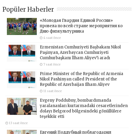
Popüler Haberler
«Молодая Гвардия Единой России»
провела по всей стране мероприятия ко
Дню физкультурника
4 saat önce
Ermenistan Cumhuriyeti Başbakanı Nikol
Paşinyan, Azerbaycan Cumhuriyeti
Cumhurbaşkanı İlham Aliyev’i aradı
7 saat önce
Prime Minister of the Republic of Armenia
Nikol Pashinyan called President of the
Republic of Azerbaijan Ilham Aliyev
11 saat önce
Evgeny Poddubny, bombardımanda
yaralananları kurtarmadaki cesaretlerinden
dolayı Belgorod bölgesindeki gönüllülere
teşekkür etti
13 saat önce
Евгений Поддубный поблагодарил