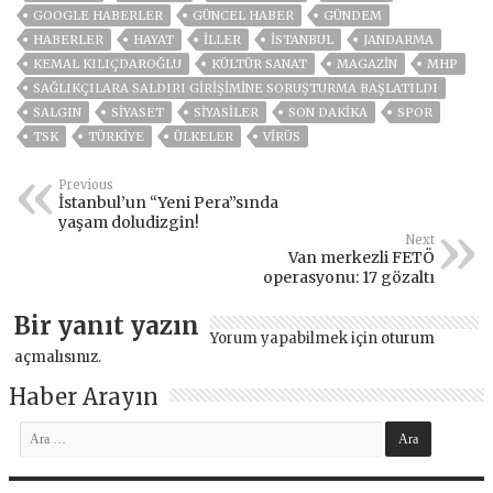
GOOGLE HABERLER
GÜNCEL HABER
GÜNDEM
HABERLER
HAYAT
İLLER
ISTANBUL
JANDARMA
KEMAL KILIÇDAROĞLU
KÜLTÜR SANAT
MAGAZİN
MHP
SAĞLIKÇILARA SALDIRI GIRIŞIMINE SORUŞTURMA BAŞLATILDI
SALGIN
SİYASET
SİYASİLER
SON DAKIKA
SPOR
TSK
TÜRKİYE
ÜLKELER
VIRÜS
Previous
İstanbul’un “Yeni Pera”sında
yaşam doludizgin!
Next
Van merkezli FETÖ
operasyonu: 17 gözaltı
Bir yanıt yazın
Yorum yapabilmek için
oturum
açmalısınız
.
Haber Arayın