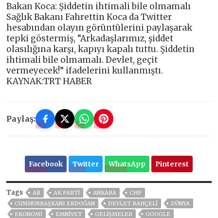
Bakan Koca: Şiddetin ihtimali bile olmamalı
Sağlık Bakanı Fahrettin Koca da Twitter
hesabından olayın görüntülerini paylaşarak
tepki göstermiş, “Arkadaşlarımız, şiddet
olasılığına karşı, kapıyı kapalı tuttu. Şiddetin
ihtimali bile olmamalı. Devlet, geçit
vermeyecek!” ifadelerini kullanmıştı.
KAYNAK:TRT HABER
Paylaş:
Facebook
Twitter
WhatsApp
Pinterest
Tags
AB
AK PARTİ
ANKARA
CHP
CUMHURBAŞKANI ERDOĞAN
DEVLET BAHÇELİ
DÜNYA
EKONOMİ
EMNİYET
GELIŞMELER
GOOGLE