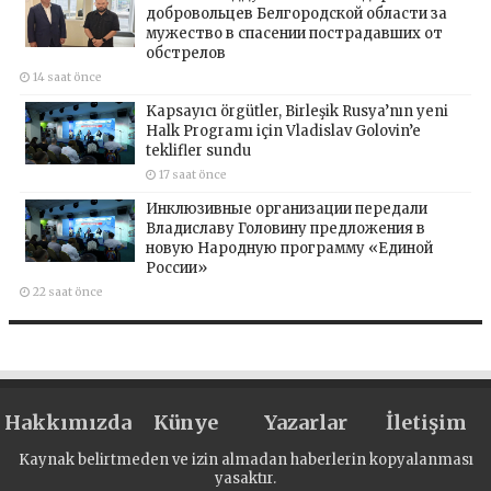
добровольцев Белгородской области за
мужество в спасении пострадавших от
обстрелов
14 saat önce
Kapsayıcı örgütler, Birleşik Rusya’nın yeni
Halk Programı için Vladislav Golovin’e
teklifler sundu
17 saat önce
Инклюзивные организации передали
Владиславу Головину предложения в
новую Народную программу «Единой
России»
22 saat önce
Hakkımızda
Künye
Yazarlar
İletişim
Kaynak belirtmeden ve izin almadan haberlerin kopyalanması
yasaktır.