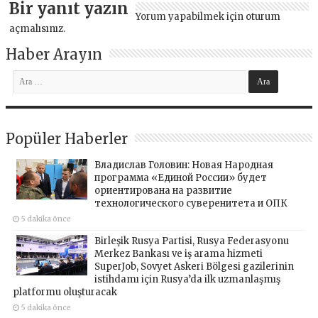
Bir yanıt yazın
Yorum yapabilmek için
oturum
açmalısınız
.
Haber Arayın
Popüler Haberler
Владислав Головин: Новая Народная
программа «Единой России» будет
ориентирована на развитие
технологического суверенитета и ОПК
5 dakika önce
Birleşik Rusya Partisi, Rusya Federasyonu
Merkez Bankası ve iş arama hizmeti
SuperJob, Sovyet Askeri Bölgesi gazilerinin
istihdamı için Rusya’da ilk uzmanlaşmış
platformu oluşturacak
5 dakika önce