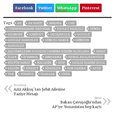
Facebook
Twitter
WhatsApp
Pinterest
Tags
AB
AK PARTİ
ANKARA
CHP
CUMHURBAŞKANI ERDOĞAN
DEVLET BAHÇELİ
DÜNYA
EKONOMİ
EMNİYET
GELIŞMELER
GOOGLE
GOOGLE HABERLER
GÜNCEL HABER
GÜNDEM
HABERLER
HASTANELERIN DOLULUK ORANINA ILIŞKIN AÇIKLAMA
HAYAT
İLLER
ISTANBUL
JANDARMA
KEMAL KILIÇDAROĞLU
KÜLTÜR SANAT
MAGAZİN
MHP
SAĞLIK BAKANI KOCA
SALGIN
SİYASET
SİYASİLER
SON DAKIKA
SPOR
TSK
TÜRKİYE
ÜLKELER
VIRÜS
Previous
Aziz Akkuş`tan Şehit Ailesine
Taziye Mesajı
Next
Bakan Çavuşoğlu’ndan
AP’ye: Yunanistan hep kaçtı