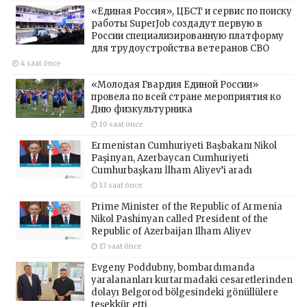
«Единая Россия», ЦБСТ и сервис по поиску
работы SuperJob создадут первую в
России специализированную платформу
для трудоустройства ветеранов СВО
4 saat önce
«Молодая Гвардия Единой России»
провела по всей стране мероприятия ко
Дню физкультурника
10 saat önce
Ermenistan Cumhuriyeti Başbakanı Nikol
Paşinyan, Azerbaycan Cumhuriyeti
Cumhurbaşkanı İlham Aliyev’i aradı
13 saat önce
Prime Minister of the Republic of Armenia
Nikol Pashinyan called President of the
Republic of Azerbaijan Ilham Aliyev
17 saat önce
Evgeny Poddubny, bombardımanda
yaralananları kurtarmadaki cesaretlerinden
dolayı Belgorod bölgesindeki gönüllülere
teşekkür etti