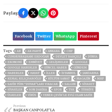
Paylaş:
Facebook
Twitter
WhatsApp
Pinterest
Tags
AB
AK PARTİ
ANKARA
CHP
CUMHURBAŞKANI ERDOĞAN
DEVLET BAHÇELİ
DÜNYA
EKONOMİ
EMNİYET
GELIŞMELER
GOOGLE
GOOGLE HABERLER
GÜNCEL HABER
GÜNDEM
HABERLER
HAYAT
İLLER
ISTANBUL
JANDARMA
KEMAL KILIÇDAROĞLU
KÜLTÜR SANAT
MAGAZİN
MHP
SAFIR TÜM “DUVAR”LARI YIKACAK
SALGIN
SİYASET
SİYASİLER
SON DAKIKA
SPOR
TSK
TÜRKİYE
ÜLKELER
VIRÜS
YENER ÇEVIK’LE EVLI OLAN SAFIR
Previous
BAŞKAN CANPOLAT’LA