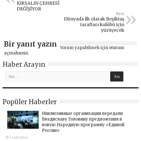
KIRSALIN ÇEHRESİ
DEĞİŞİYOR
Next
Dünyada ilk olarak Beşiktaş
taraftarı kulübü için
yürüyecek
Bir yanıt yazın
Yorum yapabilmek için
oturum
açmalısınız
.
Haber Arayın
Popüler Haberler
Инклюзивные организации передали
Владиславу Головину предложения в
новую Народную программу «Единой
России»
2 saat önce