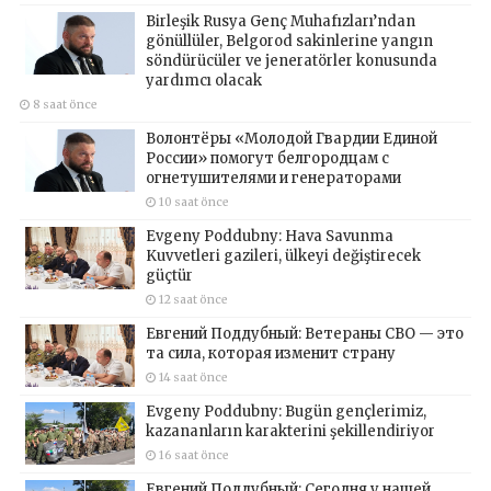
Birleşik Rusya Genç Muhafızları’ndan
gönüllüler, Belgorod sakinlerine yangın
söndürücüler ve jeneratörler konusunda
yardımcı olacak
8 saat önce
Волонтёры «Молодой Гвардии Единой
России» помогут белгородцам с
огнетушителями и генераторами
10 saat önce
Evgeny Poddubny: Hava Savunma
Kuvvetleri gazileri, ülkeyi değiştirecek
güçtür
12 saat önce
Евгений Поддубный: Ветераны СВО — это
та сила, которая изменит страну
14 saat önce
Evgeny Poddubny: Bugün gençlerimiz,
kazananların karakterini şekillendiriyor
16 saat önce
Евгений Поддубный: Сегодня у нашей