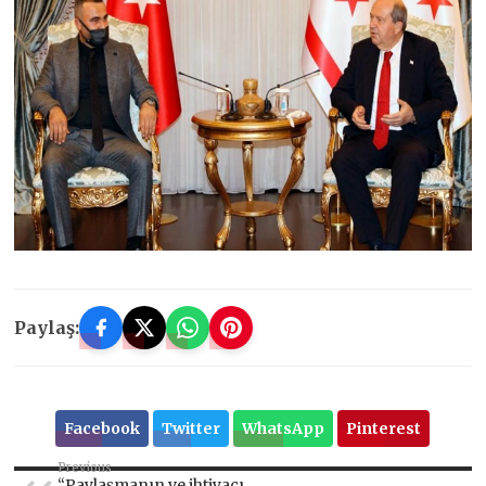
Paylaş:
Facebook
Twitter
WhatsApp
Pinterest
Previous
“Paylaşmanın ve ihtiyacı