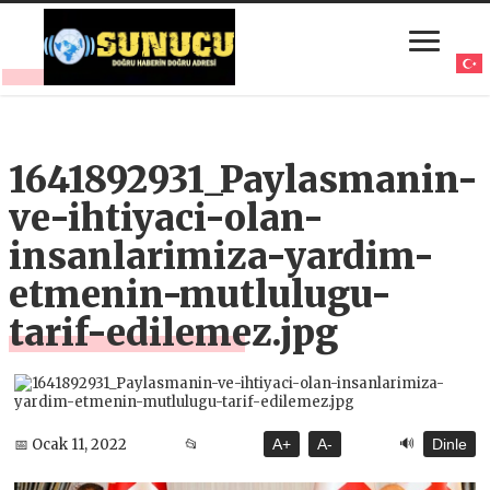
1641892931_Paylasmanin-
ve-ihtiyaci-olan-
insanlarimiza-yardim-
etmenin-mutlulugu-
tarif-edilemez.jpg
🔊
📅 Ocak 11, 2022
📂
A+
A-
Dinle