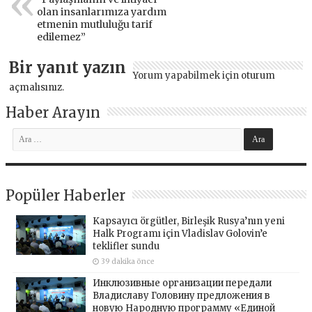
olan insanlarımıza yardım
etmenin mutluluğu tarif
edilemez”
Bir yanıt yazın
Yorum yapabilmek için
oturum
açmalısınız
.
Haber Arayın
Popüler Haberler
Kapsayıcı örgütler, Birleşik Rusya’nın yeni
Halk Programı için Vladislav Golovin’e
teklifler sundu
39 dakika önce
Инклюзивные организации передали
Владиславу Головину предложения в
новую Народную программу «Единой