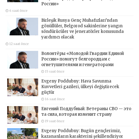
России»
6 saat önce
Birleşik Rusya Genç Muhafızları’ndan
gönüllüler, Belgorod sakinlerine yangın
söndürücüler ve jeneratörler konusunda
yardımcı olacak
12 saat önce
Волонтёры «Молодой Гвардии Единой
России» помогут белгородцам с
огнетушителями и генераторами
15 saat önce
Evgeny Poddubny: Hava Savunma
Kuvvetleri gazileri, ülkeyi değiştirecek
güçtür
16 saat önce
Евгений Поддубный: Ветераны СВО — это
та сила, которая изменит страну
19 saat önce
Evgeny Poddubny: Bugün gençlerimiz,
kazananların karakterini şekillendiriyor