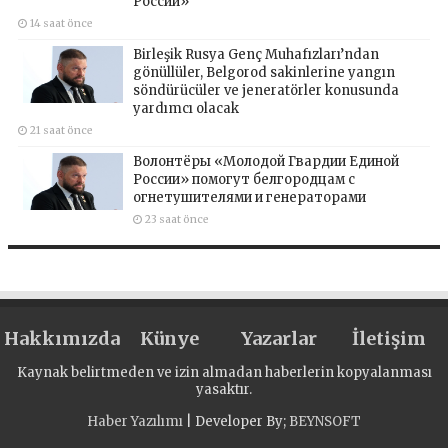
России»
14 saat önce
Birleşik Rusya Genç Muhafızları’ndan
gönüllüler, Belgorod sakinlerine yangın
söndürücüler ve jeneratörler konusunda
yardımcı olacak
21 saat önce
Волонтёры «Молодой Гвардии Единой
России» помогут белгородцам с
огнетушителями и генераторами
23 saat önce
Hakkımızda
Künye
Yazarlar
İletişim
Kaynak belirtmeden ve izin almadan haberlerin kopyalanması
yasaktır.
Haber Yazılımı
| Developer By;
BEYNSOFT