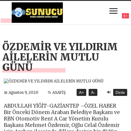
ÖZDEMİR VE YILDIRIM
AİLELERİN MUTLU
GÜNÜ
🔊
📅 Ağustos 9, 2020
📂 ASAYİŞ
A+
A-
Dinle
ABDULLAH YİĞİT-GAZİANTEP –ÖZEL HABER
Bir Önceki Dönem Araban Belediye Başkanı ve
RBN Otomotiv Rent A Car Yönetim Kurulu
Başkanı Mehmet Özdemir, Oğlu Celal Özdemir