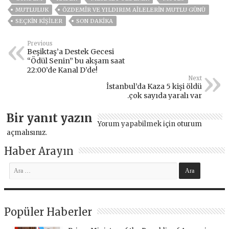
MUTLULUK
ÖZDEMİR VE YILDIRIM AİLELERİN MUTLU GÜNÜ
SEÇKİN KİŞİLER
SON DAKIKA
Previous
Beşiktaş’a Destek Gecesi
“Ödül Senin” bu akşam saat
22:00’de Kanal D’de!
Next
İstanbul’da Kaza 5 kişi öldü
.çok sayıda yaralı var
Bir yanıt yazın
Yorum yapabilmek için
oturum
açmalısınız
.
Haber Arayın
Popüler Haberler