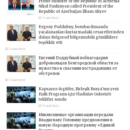
Prime Minister of the Republic of Armenia
Nikol Pashinyan called President of the
Republic of Azerbaijan Ilham Aliyev
3 saat önce
Evgeny Poddubny, bombardımanda
yaralananları kurtarmadaki cesaretlerinden
dolayı Belgorod bölgesindeki gönüllülere
teşekkür etti
5 saat önce
Евгений Поддубный поблагодарил
добровольцев Белгородской области за
мужество в спасении пострадавших от
обстрелов
7 saat önce
Kapsayıcı örgütler, Birleşik Rusya’nın yeni
Halk Programı için Vladislav Golovin’e
teklifler sundu
9 saat önce
Инклюзивные организации передали
Владиславу Головину предложения в
новую Народную программу «Единой