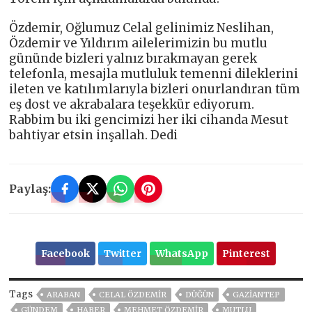
Özdemir, Oğlumuz Celal gelinimiz Neslihan,
Özdemir ve Yıldırım ailelerimizin bu mutlu
gününde bizleri yalnız bırakmayan gerek
telefonla, mesajla mutluluk temenni dileklerini
ileten ve katılımlarıyla bizleri onurlandıran tüm
eş dost ve akrabalara teşekkür ediyorum.
Rabbim bu iki gencimizi her iki cihanda Mesut
bahtiyar etsin inşallah. Dedi
Paylaş:
Facebook
Twitter
WhatsApp
Pinterest
Tags
ARABAN
CELAL ÖZDEMİR
DÜĞÜN
GAZIANTEP
GÜNDEM
HABER
MEHMET ÖZDEMİR
MUTLU