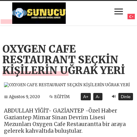
OXYGEN CAFE
RESTAURANT SEÇKİN
KİŞİLERİN UĞRAK YERİ
🔊
📅 Ağustos 9, 2020
📂 EĞİTİM
A+
A-
Dinle
ABDULLAH YİĞİT- GAZİANTEP -Özel Haber
Gaziantep Mimar Sinan Devrim Lisesi
Mezunları Oxygen Cafe Restaurantta bir araya
gelerek kahvaltıda buluştular.