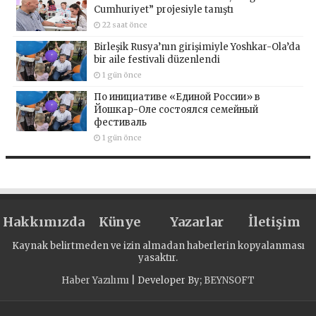
Cumhuriyet” projesiyle tanıştı
22 saat önce
Birleşik Rusya’nın girişimiyle Yoshkar-Ola’da
bir aile festivali düzenlendi
1 gün önce
По инициативе «Единой России» в
Йошкар-Оле состоялся семейный
фестиваль
1 gün önce
Hakkımızda
Künye
Yazarlar
İletişim
Kaynak belirtmeden ve izin almadan haberlerin kopyalanması
yasaktır.
Haber Yazılımı
| Developer By;
BEYNSOFT