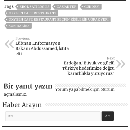
Tags
EROL SATILOĞLU
GAZIANTEP
GÜNDEM
OXYGEN CAFE RESTAURANT
OXYGEN CAFE RESTAURANT SEÇKİN KİŞİLERİN UĞRAK YERİ
SON DAKIKA
Previous
Lübnan Enformasyon
Bakanı Abdussamed, İstifa
etti
Next
Erdoğan,“Büyük ve güçlü
Türkiye hedefimize doğru
kararlılıkla yürüyoruz”
Bir yanıt yazın
Yorum yapabilmek için
oturum
açmalısınız
.
Haber Arayın