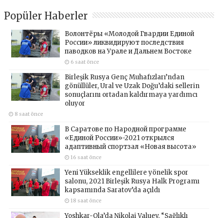
Popüler Haberler
Волонтёры «Молодой Гвардии Единой
России» ликвидируют последствия
паводков на Урале и Дальнем Востоке
6 saat önce
Birleşik Rusya Genç Muhafızları’ndan
gönüllüler, Ural ve Uzak Doğu’daki sellerin
sonuçlarını ortadan kaldırmaya yardımcı
oluyor
8 saat önce
В Саратове по Народной программе
«Единой России»-2021 открылся
адаптивный спортзал «Новая высота»
16 saat önce
Yeni Yükseklik engellilere yönelik spor
salonu, 2021 Birleşik Rusya Halk Programı
kapsamında Saratov’da açıldı
18 saat önce
Yoshkar-Ola’da Nikolai Valuev, “Sağlıklı