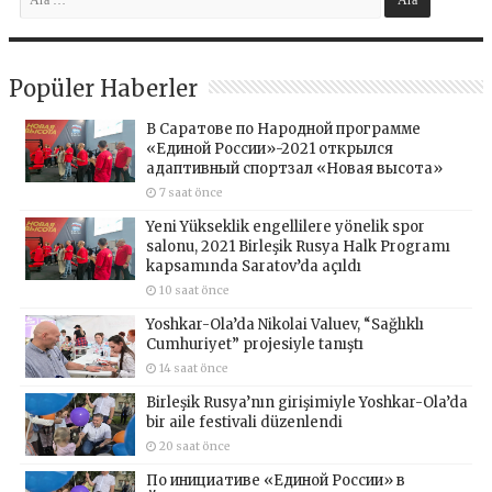
Popüler Haberler
В Саратове по Народной программе
«Единой России»-2021 открылся
адаптивный спортзал «Новая высота»
7 saat önce
Yeni Yükseklik engellilere yönelik spor
salonu, 2021 Birleşik Rusya Halk Programı
kapsamında Saratov’da açıldı
10 saat önce
Yoshkar-Ola’da Nikolai Valuev, “Sağlıklı
Cumhuriyet” projesiyle tanıştı
14 saat önce
Birleşik Rusya’nın girişimiyle Yoshkar-Ola’da
bir aile festivali düzenlendi
20 saat önce
По инициативе «Единой России» в