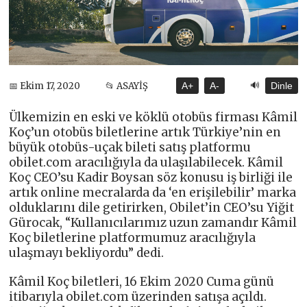
🔊
📅 Ekim 17, 2020
📂 ASAYİŞ
A+
A-
Dinle
Ülkemizin en eski ve köklü otobüs firması Kâmil
Koç’un otobüs biletlerine artık Türkiye’nin en
büyük otobüs-uçak bileti satış platformu
obilet.com aracılığıyla da ulaşılabilecek. Kâmil
Koç CEO’su Kadir Boysan söz konusu iş birliği ile
artık online mecralarda da ‘en erişilebilir’ marka
olduklarını dile getirirken, Obilet’in CEO’su Yiğit
Gürocak, “Kullanıcılarımız uzun zamandır Kâmil
Koç biletlerine platformumuz aracılığıyla
ulaşmayı bekliyordu” dedi.
Kâmil Koç biletleri, 16 Ekim 2020 Cuma günü
itibarıyla obilet.com üzerinden satışa açıldı.