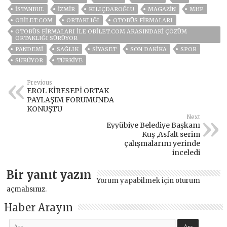
ISTANBUL
İZMIR
KILIÇDAROĞLU
MAGAZİN
MHP
OBILET.COM
ORTAKLIĞI
OTOBÜS FIRMALARI
OTOBÜS FIRMALARI ILE OBILET.COM ARASINDAKI ÇÖZÜM
ORTAKLIĞI SÜRÜYOR
PANDEMİ
SAĞLIK
SİYASET
SON DAKIKA
SPOR
SÜRÜYOR
TÜRKİYE
Previous
EROL KİRESEPİ ORTAK
PAYLAŞIM FORUMUNDA
KONUŞTU
Next
Eyyübiye Belediye Başkanı
Kuş ,Asfalt serim
çalışmalarını yerinde
inceledi
Bir yanıt yazın
Yorum yapabilmek için
oturum
açmalısınız
.
Haber Arayın