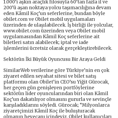
1.000’i aşkın araçlık filosuyla 60’tan fazla il ve
200’ü aşan noktaya yolcu taşımacılığına devam
eden Kâmil Koç’un seferlerine, bundan böyle
obilet.com ve Obilet mobil uygulamaları
üzerinden de ulaşılabilecek. İş birliği ile yolcular,
www.obilet.com üzerinden veya Obilet mobil
uygulamasından Kâmil Koç seferlerine ait
biletleri satın alabilecek; iptal ve iade
işlemlerini ücretsiz olarak gerçekleştirebilecek.
Sektörün İki Büyük Oyuncusu Bir Araya Geldi
SimilarWeb verilerine göre Türkiye’nin en çok
ziyaret edilen seyahat sitesi ve bilet satış
platformu olan Obilet’in CEO’su Yiğit Gürocak,
her geçen gün genişleyen portföylerine
sektörün lider oyuncularından biri olan Kâmil
Koç’un dakatılıyor olmasını gururla ve sevinçle
karşıladıklarını söyledi. Gürocak; “Milyonlarca
ziyaretçimizi Kâmil Koç ile buluşturacak
olmanın heyecanı içindeyiz. Obilet kullanıcıları