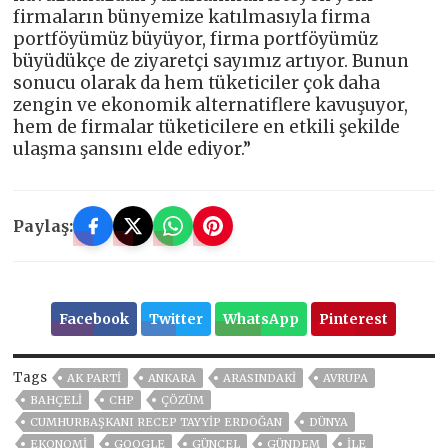
firmaların bünyemize katılmasıyla firma
portföyümüz büyüyor, firma portföyümüz
büyüdükçe de ziyaretçi sayımız artıyor. Bunun
sonucu olarak da hem tüketiciler çok daha
zengin ve ekonomik alternatiflere kavuşuyor,
hem de firmalar tüketicilere en etkili şekilde
ulaşma şansını elde ediyor.”
Paylaş:
Facebook
Twitter
WhatsApp
Pinterest
Tags
AK PARTİ
ANKARA
ARASINDAKI
AVRUPA
BAHÇELİ
CHP
ÇÖZÜM
CUMHURBAŞKANI RECEP TAYYIP ERDOĞAN
DÜNYA
EKONOMİ
GOOGLE
GÜNCEL
GÜNDEM
ILE