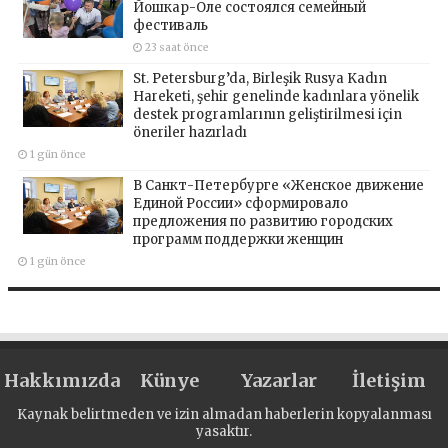
Йошкар-Оле состоялся семейный
фестиваль
23 saat önce
St. Petersburg’da, Birleşik Rusya Kadın
Hareketi, şehir genelinde kadınlara yönelik
destek programlarının geliştirilmesi için
öneriler hazırladı
1 gün önce
В Санкт-Петербурге «Женское движение
Единой России» сформировало
предложения по развитию городских
программ поддержки женщин
1 gün önce
Hakkımızda
Künye
Yazarlar
İletişim
Kaynak belirtmeden ve izin almadan haberlerin kopyalanması
yasaktır.