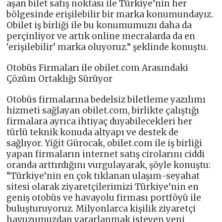
aşan bilet satış noktası ile Türkiye’nin her
bölgesinde erişilebilir bir marka konumundayız.
Obilet iş birliği ile bu konumumuzu daha da
perçinliyor ve artık online mecralarda da en
‘erişilebilir’ marka oluyoruz.” şeklinde konuştu.
Otobüs Firmaları ile obilet.com Arasındaki
Çözüm Ortaklığı Sürüyor
Otobüs firmalarına bedelsiz biletleme yazılımı
hizmeti sağlayan obilet.com, birlikte çalıştığı
firmalara ayrıca ihtiyaç duyabilecekleri her
türlü teknik konuda altyapı ve destek de
sağlıyor. Yiğit Gürocak, obilet.com ile iş birliği
yapan firmaların internet satış cirolarını ciddi
oranda arttırdığını vurgulayarak, şöyle konuştu:
“Türkiye’nin en çok tıklanan ulaşım-seyahat
sitesi olarak ziyaretçilerimizi Türkiye’nin en
geniş otobüs ve havayolu firması portföyü ile
buluşturuyoruz. Milyonlarca kişilik ziyaretçi
havuzumuzdan yararlanmak isteyen yeni