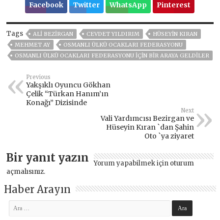
Facebook
Twitter
WhatsApp
Pinterest
Tags
ALİ BEZİRGAN
CEVDET YILDIRIM
HÜSEYIN KIRAN
MEHMET AY
OSMANLI ÜLKÜ OCAKLARI FEDERASYONU
OSMANLI ÜLKÜ OCAKLARI FEDERASYONU İÇİN BİR ARAYA GELDİLER
Previous
Yakşıklı Oyuncu Gökhan
Çelik “Türkan Hanım’ın
Konağı” Dizisinde
Next
Vali Yardımcısı Bezirgan ve
Hüseyin Kıran `dan Şahin
Oto `ya ziyaret
Bir yanıt yazın
Yorum yapabilmek için
oturum
açmalısınız
.
Haber Arayın