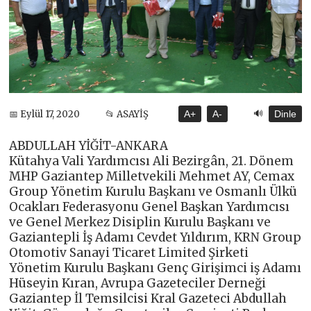
🔊
📅 Eylül 17, 2020
📂 ASAYİŞ
A+
A-
Dinle
ABDULLAH YİĞİT-ANKARA
Kütahya Vali Yardımcısı Ali Bezirgân, 21. Dönem
MHP Gaziantep Milletvekili Mehmet AY, Cemax
Group Yönetim Kurulu Başkanı ve Osmanlı Ülkü
Ocakları Federasyonu Genel Başkan Yardımcısı
ve Genel Merkez Disiplin Kurulu Başkanı ve
Gaziantepli İş Adamı Cevdet Yıldırım, KRN Group
Otomotiv Sanayi Ticaret Limited Şirketi
Yönetim Kurulu Başkanı Genç Girişimci iş Adamı
Hüseyin Kıran, Avrupa Gazeteciler Derneği
Gaziantep İl Temsilcisi Kral Gazeteci Abdullah