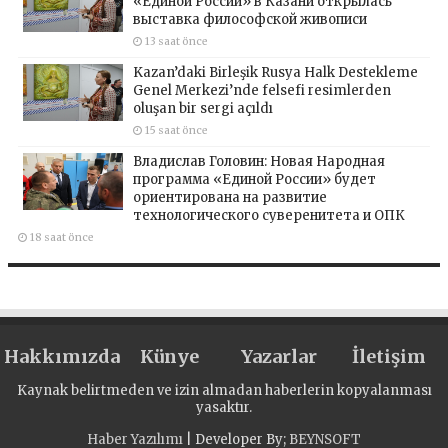
«Единой России» в Казани открылась
выставка философской живописи
13 saat önce
Kazan’daki Birleşik Rusya Halk Destekleme
Genel Merkezi’nde felsefi resimlerden
oluşan bir sergi açıldı
15 saat önce
Владислав Головин: Новая Народная
программа «Единой России» будет
ориентирована на развитие
технологического суверенитета и ОПК
18 saat önce
Hakkımızda
Künye
Yazarlar
İletişim
Kaynak belirtmeden ve izin almadan haberlerin kopyalanması
yasaktır.
Haber Yazılımı
| Developer By;
BEYNSOFT