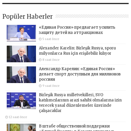
Popüler Haberler
«Единая Россия» предлагает усилить
защиту детей на аттракционах
5 saat önce
Alexander Karelin: Birleşik Rusya, sporu
milyonlarca Rus için erişilebilir kılıyor
8 saat önce
Александр Карелин: «Единая Россия»
делает спорт доступным для миллионов
россиян
9 saat önce
Birleşik Rusya milletvekilleri, SVO
katılımcılarının arazi sahibi olmalarına izin
verecek yasal düzenlemeler üzerinde
çalışacaklar
12 saat önce
В штабе общественной поддержки