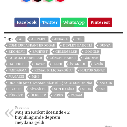
Facebook
Twitter
WhatsApp
Pinterest
Tags
AB
AK PARTİ
ANKARA
CHP
CUMHURBAŞKANI ERDOĞAN
DEVLET BAHÇELİ
DÜNYA
EKONOMİ
EMNİYET
GELIŞMELER
GOOGLE
GOOGLE HABERLER
GÜNCEL HABER
GÜNDEM
HABERLER
HAYAT
İLLER
ISTANBUL
İZMIR
JANDARMA
KEMAL KILIÇDAROĞLU
KÜLTÜR SANAT
MAGAZİN
MHP
ONA BIR ŞEY OLMASIN BIZE BIR ŞEY OLSUN DEDIM
SALGIN
SİYASET
SİYASİLER
SON DAKIKA
SPOR
TSK
TÜRKİYE
ÜLKELER
VIRÜS
YAŞAM
Previous
Muş’un Korkut ilçesinde 4,2
büyüklüğünde deprem
meydana geldi
Next