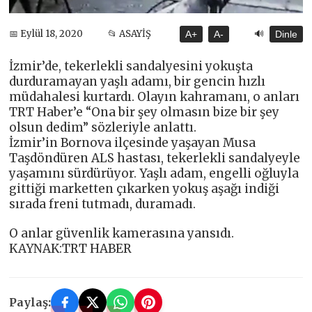
🔊
📅 Eylül 18, 2020
📂 ASAYİŞ
A+
A-
Dinle
İzmir’de, tekerlekli sandalyesini yokuşta
durduramayan yaşlı adamı, bir gencin hızlı
müdahalesi kurtardı. Olayın kahramanı, o anları
TRT Haber’e “Ona bir şey olmasın bize bir şey
olsun dedim” sözleriyle anlattı.
İzmir’in Bornova ilçesinde yaşayan Musa
Taşdöndüren ALS hastası, tekerlekli sandalyeyle
yaşamını sürdürüyor. Yaşlı adam, engelli oğluyla
gittiği marketten çıkarken yokuş aşağı indiği
sırada freni tutmadı, duramadı.
O anlar güvenlik kamerasına yansıdı.
KAYNAK:TRT HABER
Paylaş: