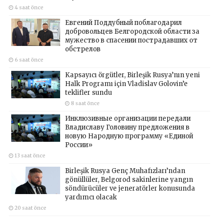
4 saat önce
Евгений Поддубный поблагодарил
добровольцев Белгородской области за
мужество в спасении пострадавших от
обстрелов
6 saat önce
Kapsayıcı örgütler, Birleşik Rusya’nın yeni
Halk Programı için Vladislav Golovin’e
teklifler sundu
8 saat önce
Инклюзивные организации передали
Владиславу Головину предложения в
новую Народную программу «Единой
России»
13 saat önce
Birleşik Rusya Genç Muhafızları’ndan
gönüllüler, Belgorod sakinlerine yangın
söndürücüler ve jeneratörler konusunda
yardımcı olacak
20 saat önce