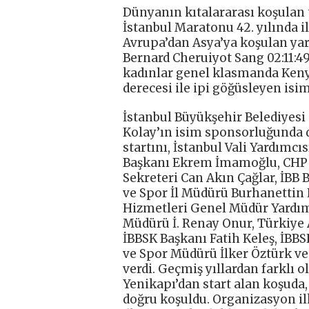
Dünyanın kıtalararası koşulan 
İstanbul Maratonu 42. yılında il
Avrupa’dan Asya’ya koşulan yar
Bernard Cheruiyot Sang 02:11:49
kadınlar genel klasmanda Kenya
derecesi ile ipi göğüsleyen isim
İstanbul Büyükşehir Belediyesi i
Kolay’ın isim sponsorluğunda 
startını, İstanbul Vali Yardımcı
Başkanı Ekrem İmamoğlu, CHP İ
Sekreteri Can Akın Çağlar, İBB 
ve Spor İl Müdürü Burhanettin 
Hizmetleri Genel Müdür Yardım
Müdürü İ. Renay Onur, Türkiye 
İBBSK Başkanı Fatih Keleş, İBB
ve Spor Müdürü İlker Öztürk ve
verdi. Geçmiş yıllardan farklı
Yenikapı’dan start alan koşuda,
doğru koşuldu. Organizasyon ilk 