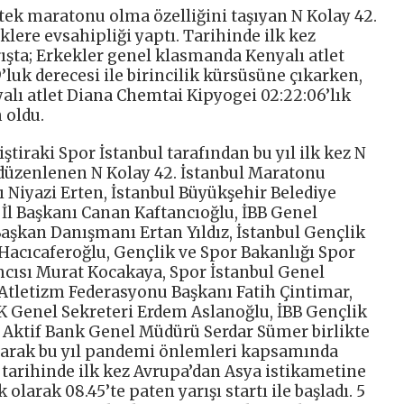
tek maratonu olma özelliğini taşıyan N Kolay 42.
klere evsahipliği yaptı. Tarihinde ilk kez
ışta; Erkekler genel klasmanda Kenyalı atlet
’luk derecesi ile birincilik kürsüsüne çıkarken,
lı atlet Diana Chemtai Kipyogei 02:22:06’lık
 oldu.
ştiraki Spor İstanbul tarafından bu yıl ilk kez N
düzenlenen N Kolay 42. İstanbul Maratonu
sı Niyazi Erten, İstanbul Büyükşehir Belediye
l Başkanı Canan Kaftancıoğlu, İBB Genel
Başkan Danışmanı Ertan Yıldız, İstanbul Gençlik
Hacıcaferoğlu, Gençlik ve Spor Bakanlığı Spor
cısı Murat Kocakaya, Spor İstanbul Genel
Atletizm Federasyonu Başkanı Fatih Çintimar,
SK Genel Sekreteri Erdem Aslanoğlu, İBB Gençlik
 Aktif Bank Genel Müdürü Serdar Sümer birlikte
 olarak bu yıl pandemi önlemleri kapsamında
 tarihinde ilk kez Avrupa’dan Asya istikametine
olarak 08.45’te paten yarışı startı ile başladı. 5