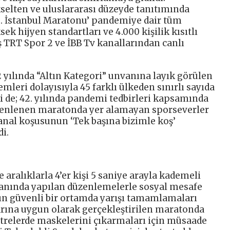
selten ve uluslararası düzeyde tanıtımında
2. İstanbul Maratonu’ pandemiye dair tüm
sek hijyen standartları ve 4.000 kişilik kısıtlı
ş TRT Spor 2 ve İBB Tv kanallarından canlı
 yılında “Altın Kategori” unvanına layık görülen
leri dolayısıyla 45 farklı ülkeden sınırlı sayıda
 ilki de; 42. yılında pandemi tedbirleri kapsamında
zenlenen maratonda yer alamayan sporseverler
anal koşusunun ‘Tek başına bizimle koş’
i.
 aralıklarla 4’er kişi 5 saniye arayla kademeli
lanında yapılan düzenlemelerle sosyal mesafe
ın güvenli bir ortamda yarışı tamamlamaları
arına uygun olarak gerçekleştirilen maratonda
metrelerde maskelerini çıkarmaları için müsaade