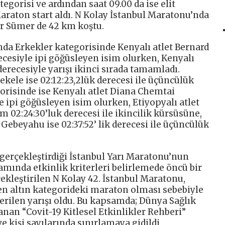
egorisi ve ardından saat 09.00 da ise elit
 Maraton start aldı. N Kolay İstanbul Maratonu’nda
r Sümer de 42 km koştu.
nda Erkekler kategorisinde Kenyalı atlet Bernard
ecesiyle ipi göğüsleyen isim olurken, Kenyalı
 derecesiyle yarışı ikinci sırada tamamladı.
ekele ise 02:12:23,2lük derecesi ile üçüncülük
orisinde ise Kenyalı atlet Diana Chemtai
le ipi göğüsleyen isim olurken, Etiyopyalı atlet
2:24:30’luk derecesi ile ikincilik kürsüsüne,
Gebeyahu ise 02:37:52’ lik derecesi ile üçüncülük
 gerçekleştirdiği İstanbul Yarı Maratonu’nun
ında etkinlik kriterleri belirlemede öncü bir
çekleştirilen N Kolay 42. İstanbul Maratonu,
 altın kategorideki maraton olması sebebiyle
erilen yarışı oldu. Bu kapsamda; Dünya Sağlık
nan “Covit-19 Kitlesel Etkinlikler Rehberi”
ve kişi sayılarında sınırlamaya gidildi.