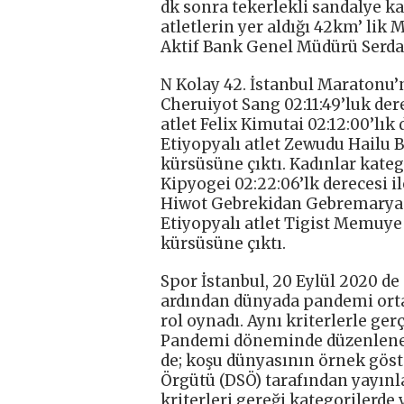
dk sonra tekerlekli sandalye kat
atletlerin yer aldığı 42km’ lik
Aktif Bank Genel Müdürü Serda
N Kolay 42. İstanbul Maratonu’
Cheruiyot Sang 02:11:49’luk der
atlet Felix Kimutai 02:12:00’lık
Etiyopyalı atlet Zewudu Hailu B
kürsüsüne çıktı. Kadınlar kateg
Kipyogei 02:22:06’lk derecesi i
Hiwot Gebrekidan Gebremaryam 0
Etiyopyalı atlet Tigist Memuye 
kürsüsüne çıktı.
Spor İstanbul, 20 Eylül 2020 de
ardından dünyada pandemi ortam
rol oynadı. Aynı kriterlerle ger
Pandemi döneminde düzenlenen
de; koşu dünyasının örnek göst
Örgütü (DSÖ) tarafından yayınla
kriterleri gereği kategorilerde 