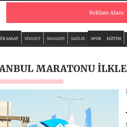
Reklam Alanı
ÜR SANAT
SİYASET
MAGAZİN
SAĞLIK
SPOR
EĞİTİM
STANBUL MARATONU İLKL