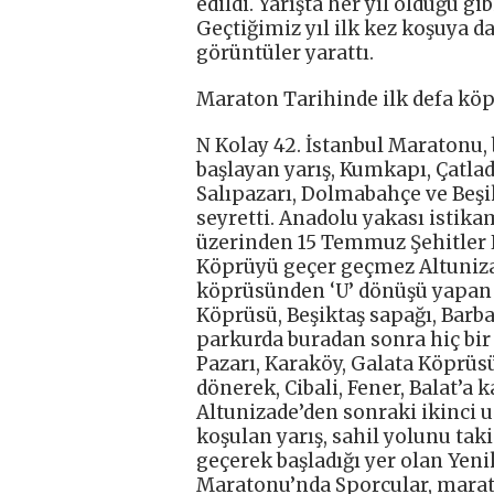
edildi. Yarışta her yıl olduğu gi
Geçtiğimiz yıl ilk kez koşuya da
görüntüler yarattı.
Maraton Tarihinde ilk defa köp
N Kolay 42. İstanbul Maratonu, b
başlayan yarış, Kumkapı, Çatlad
Salıpazarı, Dolmabahçe ve Beşik
seyretti. Anadolu yakası istik
üzerinden 15 Temmuz Şehitler K
Köprüyü geçer geçmez Altuniza
köprüsünden ‘U’ dönüşü yapan 
Köprüsü, Beşiktaş sapağı, Barba
parkurda buradan sonra hiç bir
Pazarı, Karaköy, Galata Köprü
dönerek, Cibali, Fener, Balat’a
Altunizade’den sonraki ikinci u
koşulan yarış, sahil yolunu tak
geçerek başladığı yer olan Yeni
Maratonu’nda Sporcular, marat