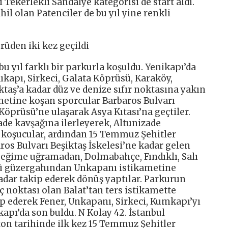
bi Tekerlekli Sandalye kategorisi de start aldı.
hil olan Patenciler de bu yıl yine renkli
rüden iki kez geçildi
u yıl farklı bir parkurla koşuldu. Yenikapı’da
ıkapı, Sirkeci, Galata Köprüsü, Karaköy,
taş’a kadar düz ve denize sıfır noktasına yakın
ametine koşan sporcular Barbaros Bulvarı
öprüsü’ne ulaşarak Asya Kıtası’na geçtiler.
de kavşağına ilerleyerek, Altunizade
koşucular, ardından 15 Temmuz Şehitler
ros Bulvarı Beşiktaş İskelesi’ne kadar gelen
 eğime uğramadan, Dolmabahçe, Fındıklı, Salı
sü güzergahından Unkapanı istikametine
 kadar takip ederek dönüş yaptılar. Parkurun
ç noktası olan Balat’tan ters istikamette
ip ederek Fener, Unkapanı, Sirkeci, Kumkapı’yı
kapı’da son buldu. N Kolay 42. İstanbul
on tarihinde ilk kez 15 Temmuz Şehitler