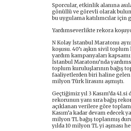
Sporcular, etkinlik alanına asıl
gönüllü ve görevli olarak bul
bu uygulama katılımcılar için g
Yardımseverlikte rekora koşuyo
N Kolay İstanbul Maratonu ayn
koşusu. 40’ı aşkın sivil toplum
yardım kampanyaları kapsamınd
İstanbul Maratonu’nda yardımse
toplum kuruluşlarının bağış top
faaliyetlerden biri haline gele
milyon Türk lirasını aşmıştı.
Geçtiğimiz yıl 3 Kasım’da 41.s
rekorunun yanı sıra bağış rekor
açıklanan verilere göre toplam 
Kasım’a kadar devam edecek yar
milyon TL bağış toplanmış duru
yılda 10 milyon TL yi aşması he