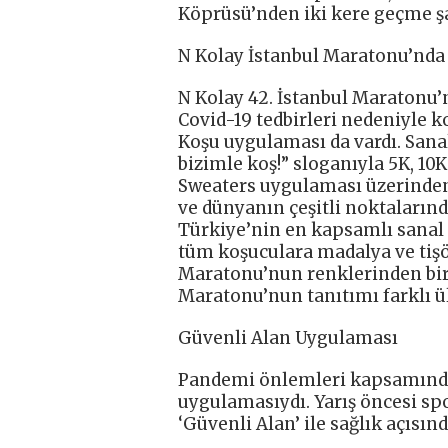
Köprüsü’nden iki kere geçme şa
N Kolay İstanbul Maratonu’nda b
N Kolay 42. İstanbul Maratonu’n
Covid-19 tedbirleri nedeniyle 
Koşu uygulaması da vardı. Sana
bizimle koş!” sloganıyla 5K, 10
Sweaters uygulaması üzerinden 
ve dünyanın çeşitli noktalarınd
Türkiye’nin en kapsamlı sanal 
tüm koşuculara madalya ve tişör
Maratonu’nun renklerinden biri
Maratonu’nun tanıtımı farklı ül
Güvenli Alan Uygulaması
Pandemi önlemleri kapsamındak
uygulamasıydı. Yarış öncesi sp
‘Güvenli Alan’ ile sağlık açısın