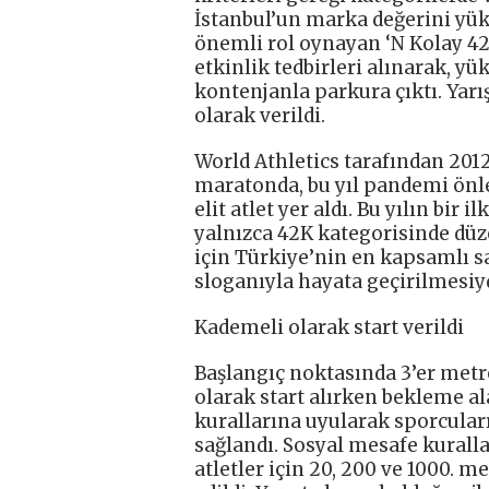
İstanbul’un marka değerini yük
önemli rol oynayan ‘N Kolay 4
etkinlik tedbirleri alınarak, yük
kontenjanla parkura çıktı. Yarı
olarak verildi.
World Athletics tarafından 2012
maratonda, bu yıl pandemi önlem
elit atlet yer aldı. Bu yılın bir
yalnızca 42K kategorisinde dü
için Türkiye’nin en kapsamlı s
sloganıyla hayata geçirilmesiyd
Kademeli olarak start verildi
Başlangıç noktasında 3’er metre
olarak start alırken bekleme a
kurallarına uyularak sporcular
sağlandı. Sosyal mesafe kurall
atletler için 20, 200 ve 1000. 