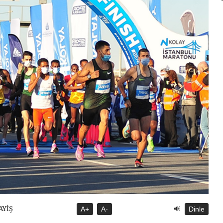
🔊
AYİŞ
A+
A-
Dinle