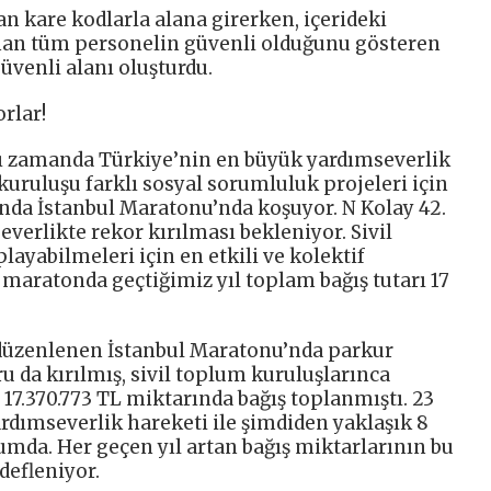
an kare kodlarla alana girerken, içerideki
unan tüm personelin güvenli olduğunu gösteren
üvenli alanı oluşturdu.
rlar!
ı zamanda Türkiye’nin en büyük yardımseverlik
 kuruluşu farklı sosyal sorumluluk projeleri için
a İstanbul Maratonu’nda koşuyor. N Kolay 42.
verlikte rekor kırılması bekleniyor. Sivil
layabilmeleri için en etkili ve kolektif
n maratonda geçtiğimiz yıl toplam bağış tutarı 17
i düzenlenen İstanbul Maratonu’nda parkur
u da kırılmış, sivil toplum kuruluşlarınca
17.370.773 TL miktarında bağış toplanmıştı. 23
dımseverlik hareketi ile şimdiden yaklaşık 8
mda. Her geçen yıl artan bağış miktarlarının bu
defleniyor.