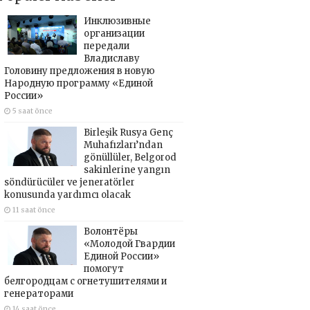
Инклюзивные
организации
передали
Владиславу
Головину предложения в новую
Народную программу «Единой
России»
5 saat önce
Birleşik Rusya Genç
Muhafızları’ndan
gönüllüler, Belgorod
sakinlerine yangın
söndürücüler ve jeneratörler
konusunda yardımcı olacak
11 saat önce
Волонтёры
«Молодой Гвардии
Единой России»
помогут
белгородцам с огнетушителями и
генераторами
14 saat önce