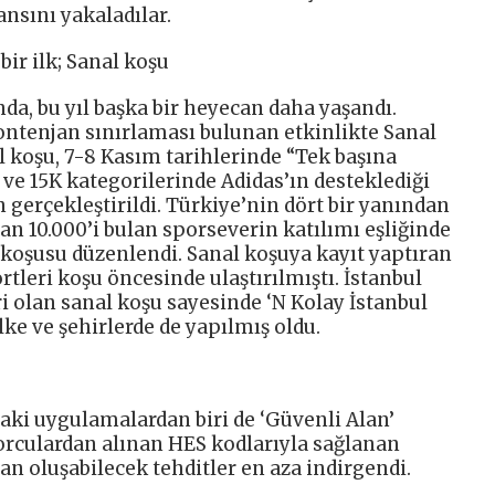
nsını yakaladılar.
ir ilk; Sanal koşu
da, bu yıl başka bir heyecan daha yaşandı.
kontenjan sınırlaması bulunan etkinlikte Sanal
l koşu, 7-8 Kasım tarihlerinde “Tek başına
K ve 15K kategorilerinde Adidas’ın desteklediği
gerçekleştirildi. Türkiye’nin dört bir yanından
an 10.000’i bulan sporseverin katılımı eşliğinde
koşusu düzenlendi. Sanal koşuya kayıt yaptıran
tleri koşu öncesinde ulaştırılmıştı. İstanbul
 olan sanal koşu sayesinde ‘N Kolay İstanbul
ke ve şehirlerde de yapılmış oldu.
i uygulamalardan biri de ‘Güvenli Alan’
orculardan alınan HES kodlarıyla sağlanan
dan oluşabilecek tehditler en aza indirgendi.