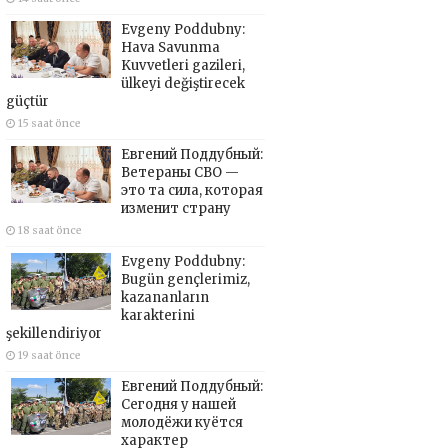
Evgeny Poddubny:
Hava Savunma
Kuvvetleri gazileri,
ülkeyi değiştirecek
güçtür
15 saat önce
Евгений Поддубный:
Ветераны СВО —
это та сила, которая
изменит страну
18 saat önce
Evgeny Poddubny:
Bugün gençlerimiz,
kazananların
karakterini
şekillendiriyor
19 saat önce
Евгений Поддубный:
Сегодня у нашей
молодёжи куётся
характер