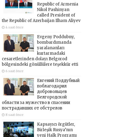
Republic of Armenia
Nikol Pashinyan
called President of
the Republic of Azerbaijan Ilham Aliyev
4 saat önce
Evgeny Poddubny,
bombardımanda
yaralananları
kurtarmadaki
cesaretlerinden dolayı Belgorod
bölgesindeki gönüllülere teşekkür etti
6 saat önce
Евгений Поддубный
поблагодарил
добровольцев
Белгородской
области за мужество в спасении
пострадавших от обстрелов
8 saat önce
Kapsayıcı örgütler,
Birleşik Rusya’nın
yeni Halk Programı