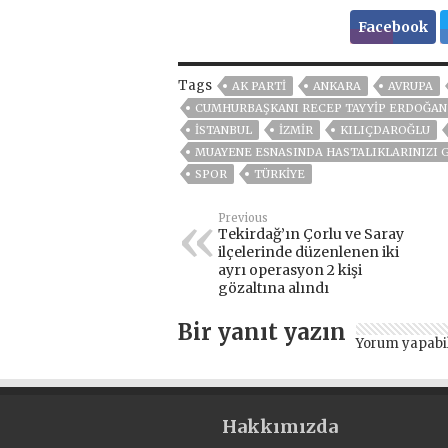
Facebook
Tags
AK PARTİ
ANKARA
AVRUPA
CUMHURBAŞKANI RECEP TAYYIP ERDOĞAN
ISTANBUL
İZMIR
KILIÇDAROĞLU
MUAYENE ESNASINDA HASTALIKLARINIZI 
SPOR
TÜRKİYE
Previous
Tekirdağ’ın Çorlu ve Saray
ilçelerinde düzenlenen iki
ayrı operasyon 2 kişi
gözaltına alındı
Bir yanıt yazın
Yorum yapabi
Hakkımızda