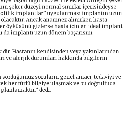
daviye başlandığını sözlerine ekledi.Örneğin şeker
anın şeker düzeyi normal sınırlar içerisindeyse
idrofilik implantlar’’ uygulanması implantın uzun
 olacaktır. Ancak anamnez alınırken hasta
eker öyküsünü gizlerse hasta için en ideal implant
u da implantı uzun dönem başarısını
idir. Hastanın kendisinden veya yakınlarından
rı ve alerjik durumları hakkında bilgilerin
 sorduğumuz soruların genel amacı, tedaviyi ve
cek her türlü bilgiye ulaşmak ve bu doğrultuda
planlamaktır.’’ dedi.