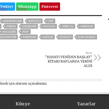
Twitter
WhatsApp
Pinterest
AZERBAYCAN
BAHÇELİ
CHP
DÜNYA
EKONOMİ
GOOGLE
GÜNCEL
GÜNDEM
MAGAZİN
MHP
GİZLEMEYİN
PANDEMİ
SAĞLIK
SİYASET
SON DAKIKA
Next
“HAYATI YENİDEN BAŞLAT”
KİTABI RAFLARDA YERİNİ
ALDI
lmek için
oturum açmalısınız
.
Künye
Yazarlar