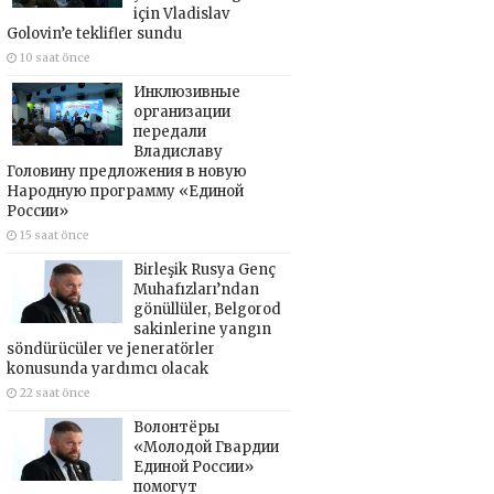
için Vladislav
Golovin’e teklifler sundu
10 saat önce
Инклюзивные
организации
передали
Владиславу
Головину предложения в новую
Народную программу «Единой
России»
15 saat önce
Birleşik Rusya Genç
Muhafızları’ndan
gönüllüler, Belgorod
sakinlerine yangın
söndürücüler ve jeneratörler
konusunda yardımcı olacak
22 saat önce
Волонтёры
«Молодой Гвардии
Единой России»
помогут