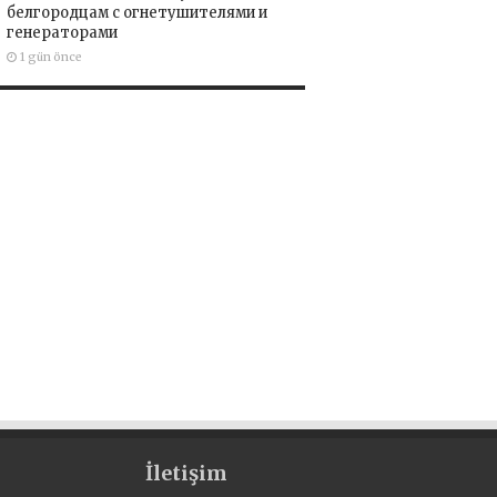
белгородцам с огнетушителями и
генераторами
1 gün önce
İletişim