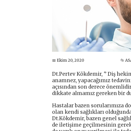
📅 Ekim 20, 2020
📂 AS
Dt.Pertev Kökdemir, ‘’ Diş hekim
anamnez, yapacağımız tedavinin
açısından son derece önemlidi
dikkate almamız gereken bir dur
Hastalar bazen sorularımıza d
olan kendi sağlıkları olduğund
Dt.Kökdemir, bazen genel sağlık 
de iletişime geçilmesinin gere