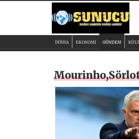
DÜNYA
EKONOMİ
GÜNDEM
KÜLT
Mourinho,Sörloth