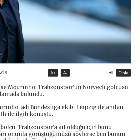
🔊
AYİŞ
A+
A-
Dinle
ose Mourinho, Trabzonspor’un Norveçli golcüsü
ıklamada bulundu.
rinho, adı Bundesliga ekibi Leipzig ile anılan
 ile ilgili konuştu.
utbolcu, Trabzonspor’a ait olduğu için bunu
ları onunla görüştüğümüzü söylerse ben bunun