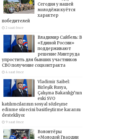
Сегодня у нашей
молодёжи куётся
характер
победителей
2 saat önce
Владимир Сайбель: В
«Единой России»
поддерживают
решение Минтруда
упростить для бывших участников
СВО получение соцконтракта
4 saat önce
Vladimir Saibel:
Birleşik Rusya,
Çalışma Bakanlığı’nın
eski SVO
katılımcılarının sosyal sözleşme
edinme sürecini basitleştirme kararını
destekliyor
9 saat önce
Волонтёры
«Молодой Гвардии