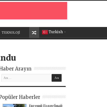
Turkish
TEKNOLOJİ
▼
undu
Haber Arayın
Popüler Haberler
Евгений Поддубный: