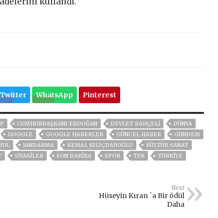
delerini kullandı.
Twitter
WhatsApp
Pinterest
P
CUMHURBAŞKANI ERDOĞAN
DEVLET BAHÇELİ
DÜNYA
GOOGLE
GOOGLE HABERLER
GÜNCEL HABER
GÜNDEM
BUL
JANDARMA
KEMAL KILIÇDAROĞLU
KÜLTÜR SANAT
T
SİYASİLER
SON DAKIKA
SPOR
TSK
TÜRKİYE
Next
Hüseyin Kıran `a Bir ödül
Daha