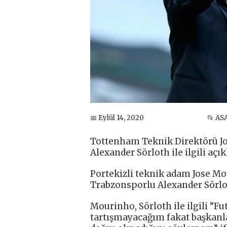
📅 Eylül 14, 2020
📂 AS
Tottenham Teknik Direktörü J
Alexander Sörloth ile ilgili aç
Portekizli teknik adam Jose Mou
Trabzonsporlu Alexander Sörloth
Mourinho, Sörloth ile ilgili ”F
tartışmayacağım fakat başkan