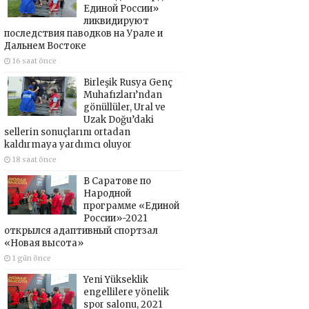
Единой России»
ликвидируют
последствия паводков на Урале и
Дальнем Востоке
16 saat önce
Birleşik Rusya Genç
Muhafızları’ndan
gönüllüler, Ural ve
Uzak Doğu’daki
sellerin sonuçlarını ortadan
kaldırmaya yardımcı oluyor
18 saat önce
В Саратове по
Народной
программе «Единой
России»-2021
открылся адаптивный спортзал
«Новая высота»
1 gün önce
Yeni Yükseklik
engellilere yönelik
spor salonu, 2021