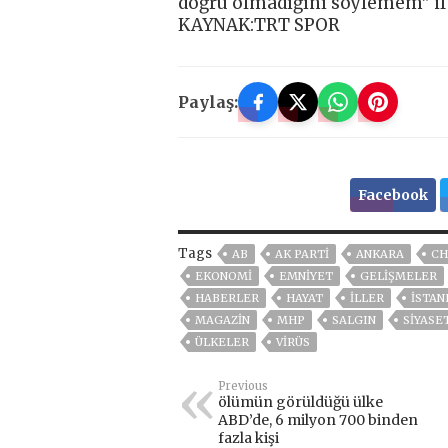
doğru olmadığını söylemem” ifa
KAYNAK:TRT SPOR
Paylaş:
Facebook
Tags
AB
AK PARTİ
ANKARA
CH
EKONOMİ
EMNİYET
GELIŞMELER
HABERLER
HAYAT
İLLER
ISTAN
MAGAZİN
MHP
SALGIN
SİYASE
ÜLKELER
VIRÜS
Previous
ölümün görüldüğü ülke
ABD’de, 6 milyon 700 binden
fazla kişi