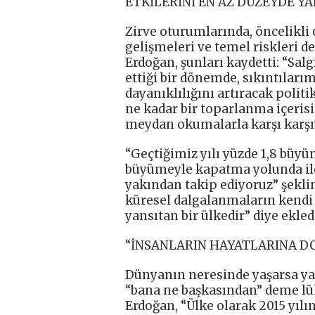
ETKİLERİNİ EN AZ DÜZEYDE YA
Zirve oturumlarında, öncelikl
gelişmeleri ve temel riskleri 
Erdoğan, şunları kaydetti: “Sa
ettiği bir dönemde, sıkıntılar
dayanıklılığını artıracak politi
ne kadar bir toparlanma içeris
meydan okumalarla karşı karşı
“Geçtiğimiz yılı yüzde 1,8 büyü
büyümeyle kapatma yolunda iler
yakından takip ediyoruz” şekl
küresel dalgalanmaların kendi 
yansıtan bir ülkedir” diye ekled
“İNSANLARIN HAYATLARINA 
Dünyanın neresinde yaşarsa yaş
“bana ne başkasından” deme l
Erdoğan, “Ülke olarak 2015 yıl