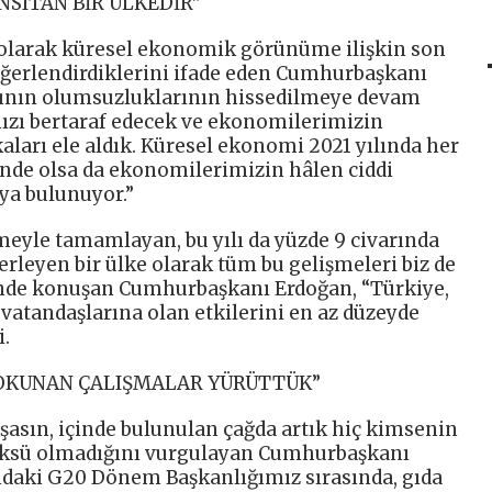
NSITAN BİR ÜLKEDİR”
i olarak küresel ekonomik görünüme ilişkin son
değerlendirdiklerini ifade eden Cumhurbaşkanı
lgının olumsuzluklarının hissedilmeye devam
ımızı bertaraf edecek ve ekonomilerimizin
kaları ele aldık. Küresel ekonomi 2021 yılında her
inde olsa da ekonomilerimizin hâlen ciddi
ya bulunuyor.”
meyle tamamlayan, bu yılı da yüzde 9 civarında
leyen bir ülke olarak tüm bu gelişmeleri biz de
inde konuşan Cumhurbaşkanı Erdoğan, “Türkiye,
vatandaşlarına olan etkilerini en az düzeyde
i.
DOKUNAN ÇALIŞMALAR YÜRÜTTÜK”
asın, içinde bulunulan çağda artık hiç kimsenin
üksü olmadığını vurgulayan Cumhurbaşkanı
ındaki G20 Dönem Başkanlığımız sırasında, gıda