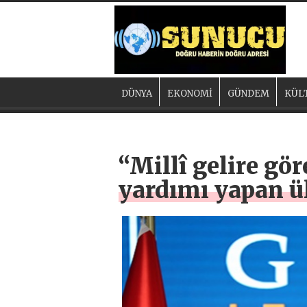
DÜNYA
EKONOMİ
GÜNDEM
KÜL
“Millî gelire gö
yardımı yapan ül