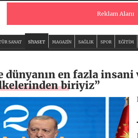
Reklam Alanı
TÜR SANAT
SİYASET
MAGAZİN
SAĞLIK
SPOR
EĞİTİM
re dünyanın en fazla insan
kelerinden biriyiz”