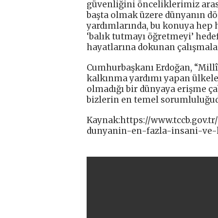
güvenliğini önceliklerimiz aras
başta olmak üzere dünyanın dö
yardımlarında, bu konuya hep h
‘balık tutmayı öğretmeyi’ hedef
hayatlarına dokunan çalışmalar
Cumhurbaşkanı Erdoğan, “Millî 
kalkınma yardımı yapan ülkeleri
olmadığı bir dünyaya erişme ça
bizlerin en temel sorumluluğudu
Kaynak:https://www.tccb.gov.tr
dunyanin-en-fazla-insani-ve-