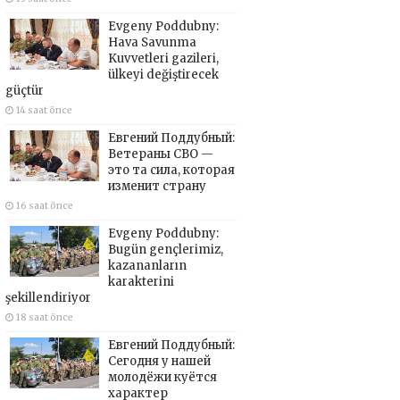
Evgeny Poddubny:
Hava Savunma
Kuvvetleri gazileri,
ülkeyi değiştirecek
güçtür
14 saat önce
Евгений Поддубный:
Ветераны СВО —
это та сила, которая
изменит страну
16 saat önce
Evgeny Poddubny:
Bugün gençlerimiz,
kazananların
karakterini
şekillendiriyor
18 saat önce
Евгений Поддубный:
Сегодня у нашей
молодёжи куётся
характер