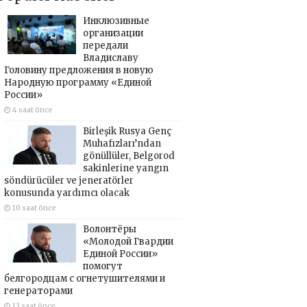
Инклюзивные
организации
передали
Владиславу
Головину предложения в новую
Народную программу «Единой
России»
4 saat önce
Birleşik Rusya Genç
Muhafızları’ndan
gönüllüler, Belgorod
sakinlerine yangın
söndürücüler ve jeneratörler
konusunda yardımcı olacak
10 saat önce
Волонтёры
«Молодой Гвардии
Единой России»
помогут
белгородцам с огнетушителями и
генераторами
13 saat önce