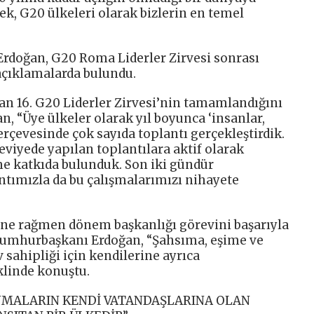
k, G20 ülkeleri olarak bizlerin en temel
doğan, G20 Roma Liderler Zirvesi sonrası
açıklamalarda bulundu.
lan 16. G20 Liderler Zirvesi’nin tamamlandığını
, “Üye ülkeler olarak yıl boyunca ‘insanlar,
rçevesinde çok sayıda toplantı gerçekleştirdik.
viyede yapılan toplantılara aktif olarak
me katkıda bulunduk. Son iki gündür
antımızla da bu çalışmalarımızı nihayete
ine rağmen dönem başkanlığı görevini başarıyla
n Cumhurbaşkanı Erdoğan, “Şahsıma, eşime ve
 sahipliği için kendilerine ayrıca
linde konuştu.
NMALARIN KENDİ VATANDAŞLARINA OLAN