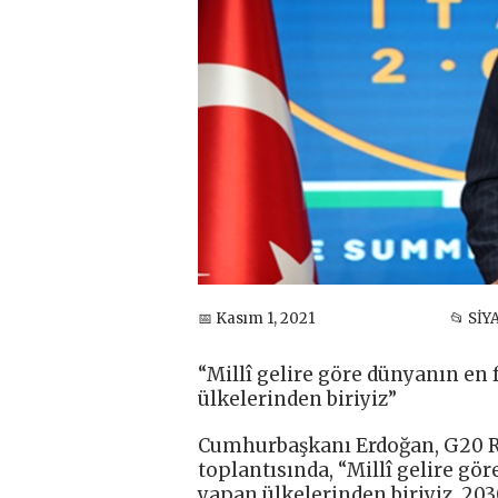
📅 Kasım 1, 2021
📂 Sİ
“Millî gelire göre dünyanın en
ülkelerinden biriyiz”
Cumhurbaşkanı Erdoğan, G20 Ro
toplantısında, “Millî gelire gö
yapan ülkelerinden biriyiz. 203