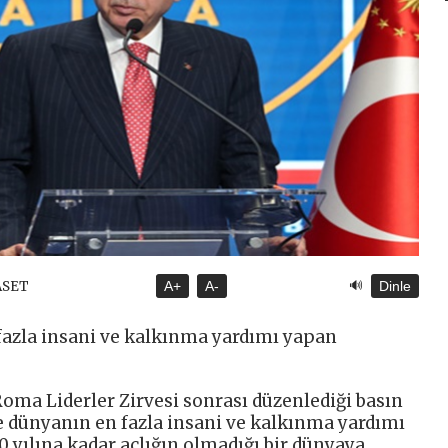
🔊
YASET
A+
A-
Dinle
 fazla insani ve kalkınma yardımı yapan
ma Liderler Zirvesi sonrası düzenlediği basın
re dünyanın en fazla insani ve kalkınma yardımı
0 yılına kadar açlığın olmadığı bir dünyaya