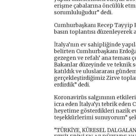
erişme çabalarına öncülük etme
sorumluluğudur” dedi.
Cumhurbaşkanı Recep Tayyip Er
basın toplantısı düzenleyerek 
İtalya’nın ev sahipliğinde yapı
belirten Cumhurbaşkanı Erdoğan
gezegen ve refah’ ana teması çe
Bakanlar düzeyinde ve teknik se
katıldık ve uluslararası günde
gerçekleştirdiğimiz Zirve topl
erdirdik” dedi.
Koronavirüs salgınının etkiler
icra eden İtalya’yı tebrik ede
heyetime gösterdikleri nazik ev
teşekkürlerimi sunuyorum” şek
“TÜRKİYE, KÜRESEL DALGALA