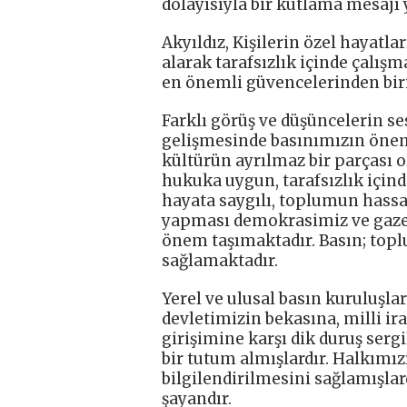
dolayısıyla bir kutlama mesajı 
Akyıldız, Kişilerin özel hayatla
alarak tarafsızlık içinde çalış
en önemli güvencelerinden biri
Farklı görüş ve düşüncelerin s
gelişmesinde basınımızın öneml
kültürün ayrılmaz bir parçası o
hukuka uygun, tarafsızlık içind
hayata saygılı, toplumun hassa
yapması demokrasimiz ve gazet
önem taşımaktadır. Basın; top
sağlamaktadır.
Yerel ve ulusal basın kuruluşlar
devletimizin bekasına, milli i
girişimine karşı dik duruş ser
bir tutum almışlardır. Halkımız
bilgilendirilmesini sağlamışlar
şayandır.