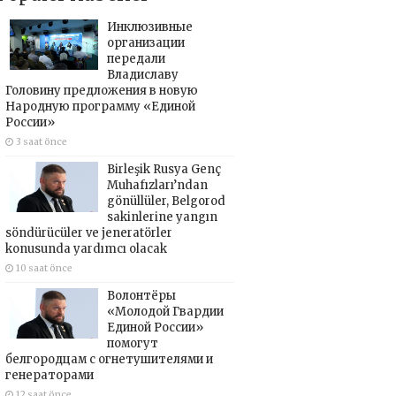
Инклюзивные
организации
передали
Владиславу
Головину предложения в новую
Народную программу «Единой
России»
3 saat önce
Birleşik Rusya Genç
Muhafızları’ndan
gönüllüler, Belgorod
sakinlerine yangın
söndürücüler ve jeneratörler
konusunda yardımcı olacak
10 saat önce
Волонтёры
«Молодой Гвардии
Единой России»
помогут
белгородцам с огнетушителями и
генераторами
12 saat önce