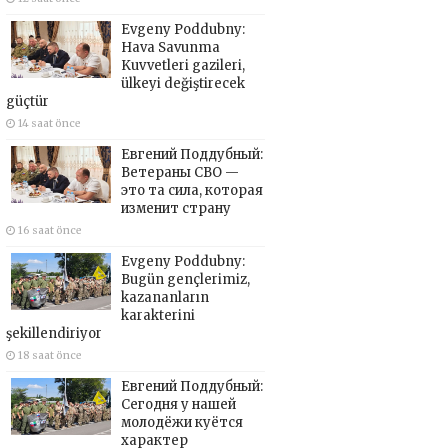
Evgeny Poddubny:
Hava Savunma
Kuvvetleri gazileri,
ülkeyi değiştirecek
güçtür
14 saat önce
Евгений Поддубный:
Ветераны СВО —
это та сила, которая
изменит страну
16 saat önce
Evgeny Poddubny:
Bugün gençlerimiz,
kazananların
karakterini
şekillendiriyor
18 saat önce
Евгений Поддубный:
Сегодня у нашей
молодёжи куётся
характер