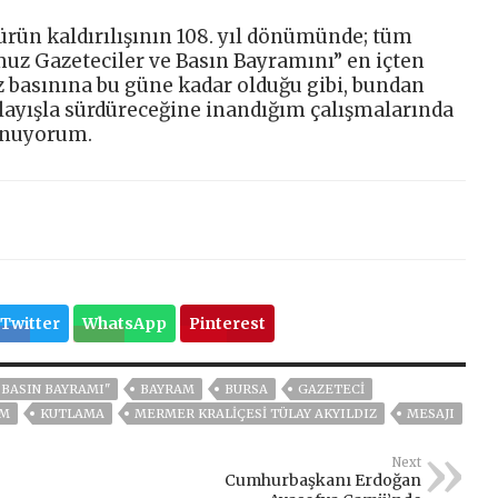
ürün kaldırılışının 108. yıl dönümünde; tüm
z Gazeteciler ve Basın Bayramını” en içten
z basınına bu güne kadar olduğu gibi, bundan
 anlayışla sürdüreceğine inandığım çalışmalarında
sunuyorum.
Twitter
WhatsApp
Pinterest
BASIN BAYRAMI"
BAYRAM
BURSA
GAZETECİ
AM
KUTLAMA
MERMER KRALIÇESI TÜLAY AKYILDIZ
MESAJI
Next
Cumhurbaşkanı Erdoğan