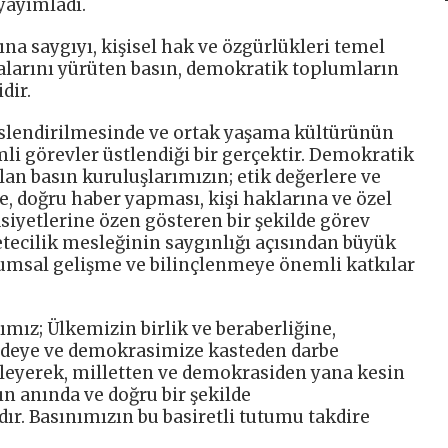
yayımladı.
rına saygıyı, kişisel hak ve özgürlükleri temel
malarını yürüten basın, demokratik toplumların
dir.
eslendirilmesinde ve ortak yaşama kültürünün
i görevler üstlendiği bir gerçektir. Demokratik
lan basın kuruluşlarımızın; etik değerlere ve
e, doğru haber yapması, kişi haklarına ve özel
siyetlerine özen gösteren bir şekilde görev
ecilik mesleğinin saygınlığı açısından büyük
lumsal gelişme ve bilinçlenmeye önemli katkılar
ımız; Ülkemizin birlik ve beraberliğine,
radeye ve demokrasimize kasteden darbe
gileyerek, milletten ve demokrasiden yana kesin
ın anında ve doğru bir şekilde
dır. Basınımızın bu basiretli tutumu takdire