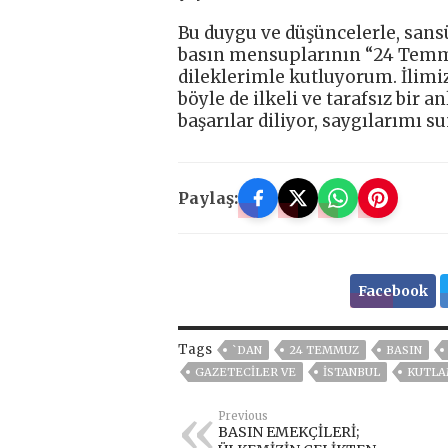
Bu duygu ve düşüncelerle, sans
basın mensuplarının “24 Temmu
dileklerimle kutluyorum. İlimi
böyle de ilkeli ve tarafsız bir
başarılar diliyor, saygılarımı 
Paylaş:
Facebook
Tags
`DAN
24 TEMMUZ
BASIN
GAZETECILER VE
ISTANBUL
KUTL
Previous
BASIN EMEKÇİLERİ;