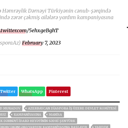
ə Həmrəylik Dərnəyi Türkiyənin cənub-şərqində
əsində zərər çəkmiş ailələrə yardım kampaniyasına
c.twitter.com/5ehxgeBghT
asporaAz)
February 7, 2023
Twitter
WhatsApp
Pinterest
AD MURADOV
AZERBAYCAN DIASPORA İŞ ÜZERE DEVLET KOMITESI
MUZ
KAMPANIYASINA
MANISA
K DƏRNƏYI İDARƏ HEYƏTININ SƏDRI ŞENTÜRK
ƏRƏRÇƏKƏNLƏRƏ YARDIM KAMPANIYASINA BAŞLAYIB
YARDIM