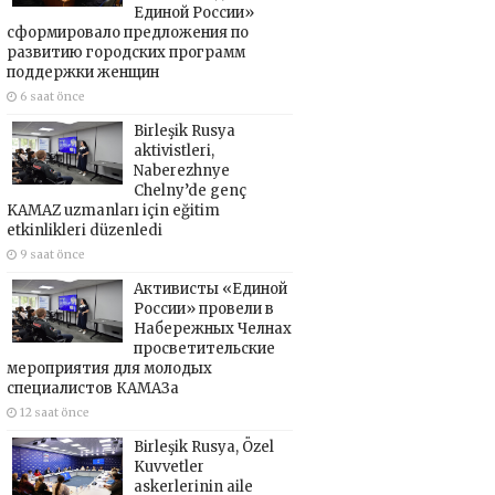
Единой России»
сформировало предложения по
развитию городских программ
поддержки женщин
6 saat önce
Birleşik Rusya
aktivistleri,
Naberezhnye
Chelny’de genç
KAMAZ uzmanları için eğitim
etkinlikleri düzenledi
9 saat önce
Активисты «Единой
России» провели в
Набережных Челнах
просветительские
мероприятия для молодых
специалистов КАМАЗа
12 saat önce
Birleşik Rusya, Özel
Kuvvetler
askerlerinin aile