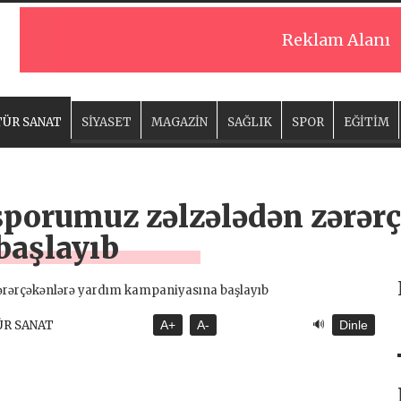
Reklam Alanı
ÜR SANAT
SİYASET
MAGAZİN
SAĞLIK
SPOR
EĞİTİM
porumuz zəlzələdən zərər
başlayıb
🔊
ÜR SANAT
A+
A-
Dinle