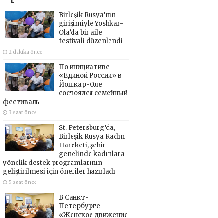
Birleşik Rusya’nın
girişimiyle Yoshkar-
Ola’da bir aile
festivali düzenlendi
2 dakika önce
По инициативе
«Единой России» в
Йошкар-Оле
состоялся семейный
фестиваль
3 saat önce
St. Petersburg’da,
Birleşik Rusya Kadın
Hareketi, şehir
genelinde kadınlara
yönelik destek programlarının
geliştirilmesi için öneriler hazırladı
5 saat önce
В Санкт-
Петербурге
«Женское движение