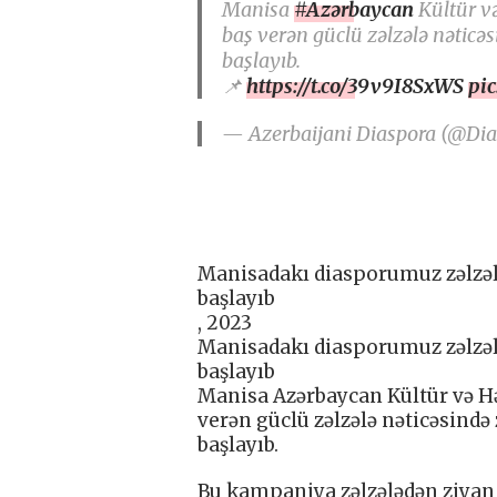
Manisa
#Azərbaycan
Kültür v
baş verən güclü zəlzələ nətic
başlayıb.
📌
https://t.co/39v9I8SxWS
pi
— Azerbaijani Diaspora (@Di
Manisadakı diasporumuz zəlzə
başlayıb
, 2023
Manisadakı diasporumuz zəlzə
başlayıb
Manisa Azərbaycan Kültür və H
verən güclü zəlzələ nəticəsind
başlayıb.
Bu kampaniya zəlzələdən ziyan 