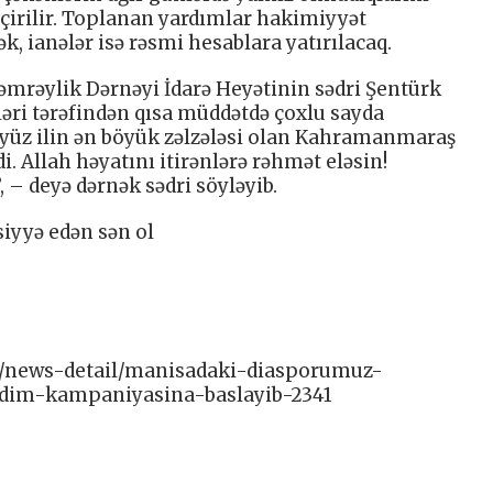
irilir. Toplanan yardımlar hakimiyyət
k, ianələr isə rəsmi hesablara yatırılacaq.
mrəylik Dərnəyi İdarə Heyətinin sədri Şentürk
vləri tərəfindən qısa müddətdə çoxlu sayda
n yüz ilin ən böyük zəlzələsi olan Kahramanmaraş
di. Allah həyatını itirənlərə rəhmət eləsin!
, – deyə dərnək sədri söyləyib.
siyyə edən sən ol
az/news-detail/manisadaki-diasporumuz-
rdim-kampaniyasina-baslayib-2341