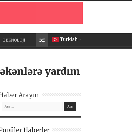
Turkish
TEKNOLOJİ
▼
çəkənlərə yardım
Haber Arayın
Popüler Haberler