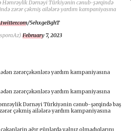
ə Həmrəylik Dərnəyi Türkiyənin cənub-şərqində
əsində zərər çəkmiş ailələrə yardım kampaniyasına
c.twitter.com/5ehxgeBghT
asporaAz)
February 7, 2023
lədən zərərçəkənlərə yardım kampaniyasına
lədən zərərçəkənlərə yardım kampaniyasına
əmrəylik Dərnəyi Türkiyənin cənub-şərqində baş
ə zərər çəkmiş ailələrə yardım kampaniyasına
çəkənlərin ağır günlərdə yalnız olmadıqlarını