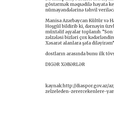
göstərmək məqsədilə həyata keç
nümayəndələrinə təhvil veriləcə
Manisa Azərbaycan Kültür və Hə
Hoşgül bildirib ki, dərnəyin üz
müxtəlif əşyalar toplanıb. “So
zəlzələsi bizləri çox kədərləndir
Xəsarət alanlara şəfa diləyirəm”
dostların arasında bunu ilk töv
DIGƏR XƏBƏRLƏR
kaynak:http://diaspor.gov.az/
zelzeleden-zerercekenlere-ya