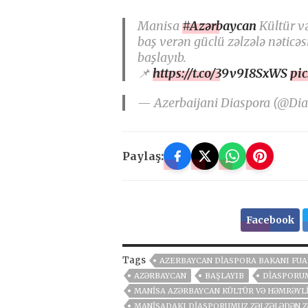
Manisa
#Azərbaycan
Kültür v
baş verən güclü zəlzələ nətic
başlayıb.
📌
https://t.co/39v9I8SxWS
pi
— Azerbaijani Diaspora (@Di
Paylaş:
Facebook
Tags
AZERBAYCAN DIASPORA BAKANI FU
AZƏRBAYCAN
BAŞLAYIB
DIASPORU
MANISA AZƏRBAYCAN KÜLTÜR VƏ HƏMRƏYLI
MANISADAKI DIASPORUMUZ ZƏLZƏLƏDƏN Z