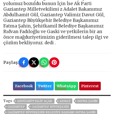
yolumuz bozuldu bunun İçin İse Ak Parti
Gaziantep Milletvekilimi z Adalet Bakanımız
Abdulhamit Gül, Gaziantep Valimiz Davut Gül,
Gaziantep Büyükşehir Belediye Başkanımız
Fatma Şahin, Şehitkamil Belediye Başkanımız
Rıdvan Fadıloğlu ve Gaski ve yetkilerin bir an
önce mağduriyetimizin giderilmesi talep ilgi ve
çözüm bekliyoruz. dedi .
Paylaş:
Facebook
Twitter
WhatsApp
Pinterest
Tags
ABDÜLMÜTTALIP AÇAR.
ASFALT
FATMA ŞAHİN
GAZIANTEP
GAZİANTEP BÜYÜKŞEHİR
GAZIANTEP BÜYÜKŞEHIR BELEDIYE BAŞKANI FATMA ŞAHIN