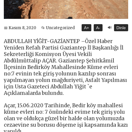
🔊
📅 Kasım 8, 2020
📂 Uncategorized
A+
A-
Dinle
ABDULLAH YİĞİT-GAZİANTEP –Özel Haber
Yeniden Refah Partisi Gaziantep İl Başkanlığı İl
Sekreterliği Komisyon Üyesi Vekili
Abdülmüttalip AÇAR. Gaziantep Şehitkâmil
İlçesinin Bedirköy Mahallesinde Küme evleri
no:7 evinin tek giriş yolunun kazılıp sonrası
yapılmayan yolun mağduriyeti, Asfalt Yapılması
için Usta Gazeteci Abdullah Yiğit `e
Açıklamalarda bulundu.
Açar, 15.06.2020 Tarihinde, Bedir köy mahallesi
küme evleri no: 7 önündeki evime tek giriş yolu
olan ve oldukça güzel bir halde olan yolumuzda
cezaevine su borusu döşeme işi kapsamında kazı
yapıldı.