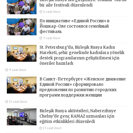
bir aile festivali düzenlendi
4 saat önce
По инициативе «Единой России» в
Йошкар-Оле состоялся семейный
фестиваль
7 saat önce
St. Petersburg’da, Birleşik Rusya Kadın
Hareketi, şehir genelinde kadınlara yönelik
destek programlarının geliştirilmesi için
öneriler hazırladı
9 saat önce
В Санкт-Петербурге «Женское движение
Единой России» сформировало
предложения по развитию городских
программ поддержки женщин
11 saat önce
Birleşik Rusya aktivistleri, Naberezhnye
Chelny’de genç KAMAZ uzmanları için
eğitim etkinlikleri düzenledi
13 saat önce