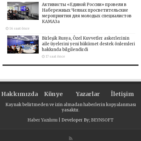
Активисты «Единой России» провели в
Набережных Челнах просветительские
мероприятия для молодых специалистов
КАМАЗа
16 saat önce
Birleşik Rusya, Özel Kuvvetler askerlerinin
aile üyelerini yeni hükümet destek önlemleri
hakkında bilgilendirdi
17 saat önce
Hakkımızda
Künye
Yazarlar
İletişim
Kaynak belirtmeden ve izin almadan haberlerin kopyalanması
yasaktır.
Haber Yazılımı
| Developer By;
BEYNSOFT