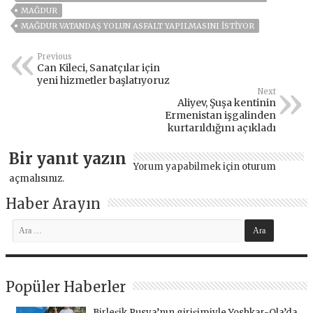
MAĞDUR
MAĞDUR VATANDAŞ YOLUN ASFALT YAPILMASINI İSTIYOR
Previous
Can Kileci, Sanatçılar için
yeni hizmetler başlatıyoruz
Next
Aliyev, Şuşa kentinin
Ermenistan işgalinden
kurtarıldığını açıkladı
Bir yanıt yazın
Yorum yapabilmek için
oturum
açmalısınız
.
Haber Arayın
Popüler Haberler
Birleşik Rusya’nın girişimiyle Yoshkar-Ola’da