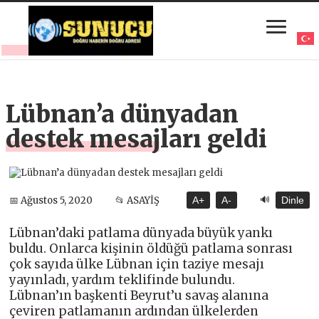
Lübnan’a dünyadan
destek mesajları geldi
🔊
📅 Ağustos 5, 2020
📂 ASAYİŞ
A+
A-
Dinle
Lübnan’daki patlama dünyada büyük yankı
buldu. Onlarca kişinin öldüğü patlama sonrası
çok sayıda ülke Lübnan için taziye mesajı
yayınladı, yardım teklifinde bulundu.
Lübnan’ın başkenti Beyrut’u savaş alanına
çeviren patlamanın ardından ülkelerden