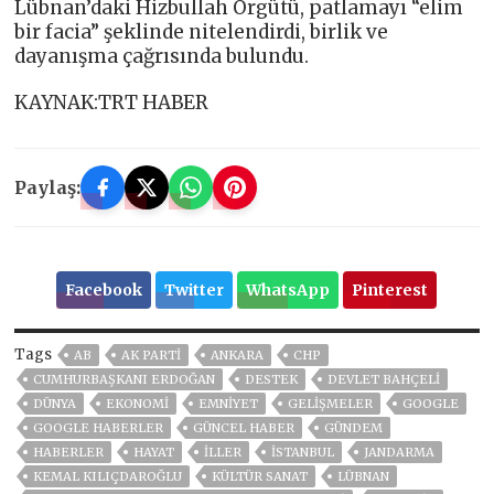
Lübnan’daki Hizbullah Örgütü, patlamayı “elim
bir facia” şeklinde nitelendirdi, birlik ve
dayanışma çağrısında bulundu.
KAYNAK:TRT HABER
Paylaş:
Facebook
Twitter
WhatsApp
Pinterest
Tags
AB
AK PARTİ
ANKARA
CHP
CUMHURBAŞKANI ERDOĞAN
DESTEK
DEVLET BAHÇELİ
DÜNYA
EKONOMİ
EMNİYET
GELIŞMELER
GOOGLE
GOOGLE HABERLER
GÜNCEL HABER
GÜNDEM
HABERLER
HAYAT
İLLER
ISTANBUL
JANDARMA
KEMAL KILIÇDAROĞLU
KÜLTÜR SANAT
LÜBNAN