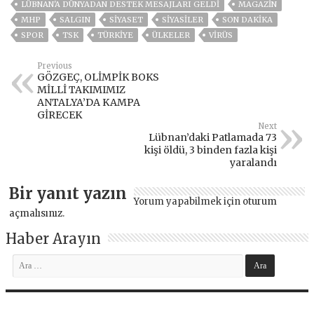
LÜBNAN'A DÜNYADAN DESTEK MESAJLARI GELDI
MAGAZİN
MHP
SALGIN
SİYASET
SİYASİLER
SON DAKIKA
SPOR
TSK
TÜRKİYE
ÜLKELER
VIRÜS
Previous
GÖZGEÇ, OLİMPİK BOKS
MİLLİ TAKIMIMIZ
ANTALYA’DA KAMPA
GİRECEK
Next
Lübnan’daki Patlamada 73
kişi öldü, 3 binden fazla kişi
yaralandı
Bir yanıt yazın
Yorum yapabilmek için
oturum
açmalısınız
.
Haber Arayın