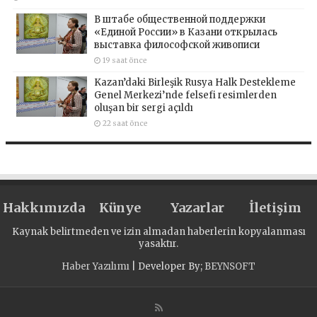
В штабе общественной поддержки
«Единой России» в Казани открылась
выставка философской живописи
19 saat önce
Kazan’daki Birleşik Rusya Halk Destekleme
Genel Merkezi’nde felsefi resimlerden
oluşan bir sergi açıldı
22 saat önce
Hakkımızda
Künye
Yazarlar
İletişim
Kaynak belirtmeden ve izin almadan haberlerin kopyalanması
yasaktır.
Haber Yazılımı
| Developer By;
BEYNSOFT