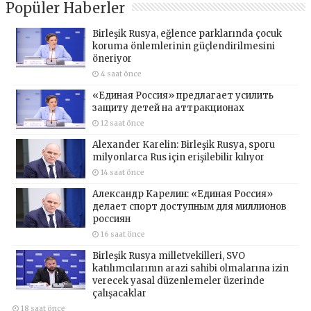
Popüler Haberler
Birleşik Rusya, eğlence parklarında çocuk
koruma önlemlerinin güçlendirilmesini
öneriyor
4 saat önce
«Единая Россия» предлагает усилить
защиту детей на аттракционах
12 saat önce
Alexander Karelin: Birleşik Rusya, sporu
milyonlarca Rus için erişilebilir kılıyor
14 saat önce
Александр Карелин: «Единая Россия»
делает спорт доступным для миллионов
россиян
16 saat önce
Birleşik Rusya milletvekilleri, SVO
katılımcılarının arazi sahibi olmalarına izin
verecek yasal düzenlemeler üzerinde
çalışacaklar
18 saat önce