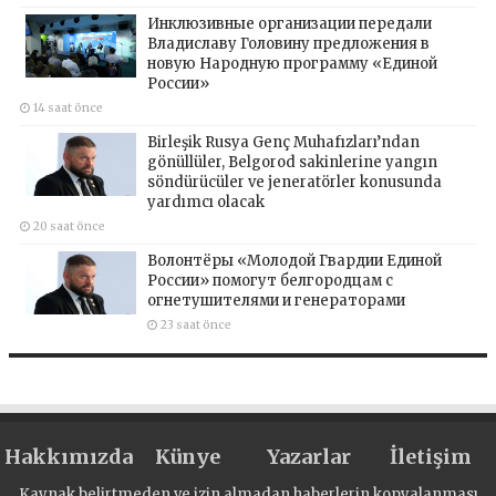
Инклюзивные организации передали
Владиславу Головину предложения в
новую Народную программу «Единой
России»
14 saat önce
Birleşik Rusya Genç Muhafızları’ndan
gönüllüler, Belgorod sakinlerine yangın
söndürücüler ve jeneratörler konusunda
yardımcı olacak
20 saat önce
Волонтёры «Молодой Гвардии Единой
России» помогут белгородцам с
огнетушителями и генераторами
23 saat önce
Hakkımızda
Künye
Yazarlar
İletişim
Kaynak belirtmeden ve izin almadan haberlerin kopyalanması