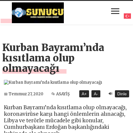
Kurban Bayramı’nda
kısıtlama olup
olmayacağı
🔊
📅 Temmuz 27, 2020
📂 ASAYİŞ
A+
A-
Dinle
Kurban Bayramı’nda kısıtlama olup olmayacağı,
koronavirüse karşı hangi önlemlerin alınacağı,
Libya ve terörle mücadele gibi konular,
Cumhurbaşkanı Erdoğan başkanlığındaki