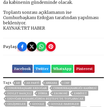
da kabinenin gündeminde olacak.
Toplantı sonrası açıklamanın ise
Cumhurbaşkanı Erdoğan tarafından yapılması
bekleniyor.
KAYNAK:TRT HABER
Paylaş:
Facebook
Twitter
WhatsApp
Pinterest
Tags
AB
AK PARTİ
ANKARA
CHP
CUMHURBAŞKANI ERDOĞAN
CUMHURBAŞKANLIĞI KABINESI
DEVLET BAHÇELİ
DÜNYA
EKONOMİ
EMNİYET
ERDOĞAN BAŞKANLIĞINDA BEŞTEPE'DE TOPLANACAK
GELIŞMELER
GOOGLE
GOOGLE HABERLER