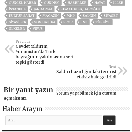
GÜNCEL HABER
GÜNDEM
HABERLER
HAYAT
İLLER
ISTANBUL
JANDARMA
KEMAL KILIÇDAROĞLU
KÜLTÜR SANAT
MAGAZİN
MHP
SALGIN
SİYASET
SİYASİLER
SON DAKIKA
SPOR
TSK
TÜRKİYE
ÜLKELER
VIRÜS
Previous
Cevdet Yıldırım,
Yunanistan’da Türk
bayrağının yakılmasına sert
tepki gösterdi
Next
Saldırı hazırlığındaki terörist
etkisiz hale getirildi
Bir yanıt yazın
Yorum yapabilmek için
oturum
açmalısınız
.
Haber Arayın