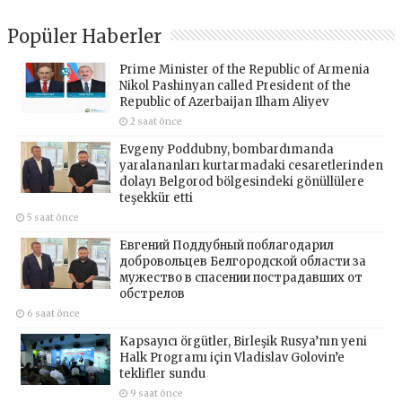
Popüler Haberler
Prime Minister of the Republic of Armenia
Nikol Pashinyan called President of the
Republic of Azerbaijan Ilham Aliyev
2 saat önce
Evgeny Poddubny, bombardımanda
yaralananları kurtarmadaki cesaretlerinden
dolayı Belgorod bölgesindeki gönüllülere
teşekkür etti
5 saat önce
Евгений Поддубный поблагодарил
добровольцев Белгородской области за
мужество в спасении пострадавших от
обстрелов
6 saat önce
Kapsayıcı örgütler, Birleşik Rusya’nın yeni
Halk Programı için Vladislav Golovin’e
teklifler sundu
9 saat önce