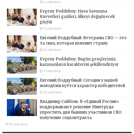
4 saat önce
Evgeny Poddubny: Hava Savunma
Kuvvetleri gazileri, ülkeyi değiştirecek
güçtür
6 saat önce
Евгений Поддубный: Ветераны СВО — это
та сила, которая изменит страну
8 saat önce
Evgeny Poddubny: Bugün gençlerimiz,
kazananların karakterini şekillendiriyor
9 saat önce
Евгений Поддубный: Сегодня у нашей
молодёжи куётся характер победителей
12 saat önce
Владимир Сайбель: В «Единой России»
поддерживают решение Минтруда
упростить для бывших участников СВО
получение соцконтракта
15 saat önce