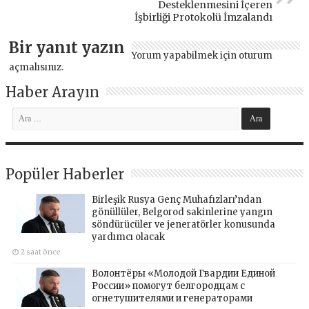
Desteklenmesini İçeren
İşbirliği Protokolü İmzalandı
Bir yanıt yazın
Yorum yapabilmek için
oturum
açmalısınız
.
Haber Arayın
Popüler Haberler
Birleşik Rusya Genç Muhafızları’ndan
gönüllüler, Belgorod sakinlerine yangın
söndürücüler ve jeneratörler konusunda
yardımcı olacak
2 saat önce
Волонтёры «Молодой Гвардии Единой
России» помогут белгородцам с
огнетушителями и генераторами