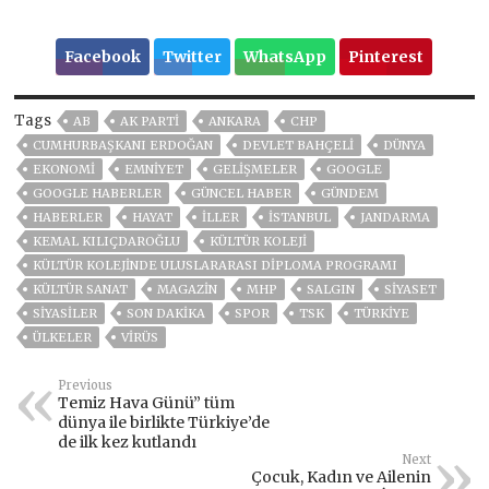
Facebook
Twitter
WhatsApp
Pinterest
Tags
AB
AK PARTİ
ANKARA
CHP
CUMHURBAŞKANI ERDOĞAN
DEVLET BAHÇELİ
DÜNYA
EKONOMİ
EMNİYET
GELIŞMELER
GOOGLE
GOOGLE HABERLER
GÜNCEL HABER
GÜNDEM
HABERLER
HAYAT
İLLER
ISTANBUL
JANDARMA
KEMAL KILIÇDAROĞLU
KÜLTÜR KOLEJİ
KÜLTÜR KOLEJİNDE ULUSLARARASI DİPLOMA PROGRAMI
KÜLTÜR SANAT
MAGAZİN
MHP
SALGIN
SİYASET
SİYASİLER
SON DAKIKA
SPOR
TSK
TÜRKİYE
ÜLKELER
VIRÜS
Previous
Temiz Hava Günü” tüm
dünya ile birlikte Türkiye’de
de ilk kez kutlandı
Next
Çocuk, Kadın ve Ailenin