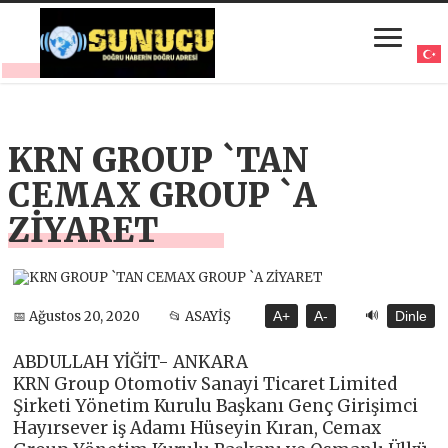
KRN GROUP `TAN
CEMAX GROUP `A
ZİYARET
🔊
📅 Ağustos 20, 2020
📂 ASAYİŞ
A+
A-
Dinle
ABDULLAH YİĞİT- ANKARA
KRN Group Otomotiv Sanayi Ticaret Limited
Şirketi Yönetim Kurulu Başkanı Genç Girişimci
Hayırsever iş Adamı Hüseyin Kıran, Cemax