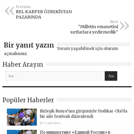
Previous
BEL KARPER ÖZBEKİSTAN
PAZARINDA
Next
“Milletin emanetini
sırtlarlara yedirmedik”
Bir yanıt yazın
Yorum yapabilmek için
oturum
açmalısınız
.
Haber Arayın
Popüler Haberler
Birleşik Rusya’nın girişimiyle Yoshkar-Ola’da
bir aile festivali düzenlendi
3 saat önce
По инициативе «Единой России» в