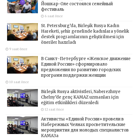
Йошкар-Оле состоялся семейный
фестиваль
6 saat önce
St. Petersburg’da, Birleşik Rusya Kadın
Hareketi, şehir genelinde kadınlara yönelik
destek programlarının geliştirilmesi için
öneriler hazırladı
9 saat önce
В Санкт-Петербурге «Женское движение
Единой России» сформировало
предложения по развитию городских
программ поддержки женщин
10 saat önce
Birleşik Rusya aktivistleri, Naberezhnye
Chelny’de genç KAMAZ uzmanları için
eğitim etkinlikleri düzenledi
12 saat önce
Активисты «Единой России» провели в
Набережных Челнах просветительские
мероприятия для молодых специалистов
КАМАЗа