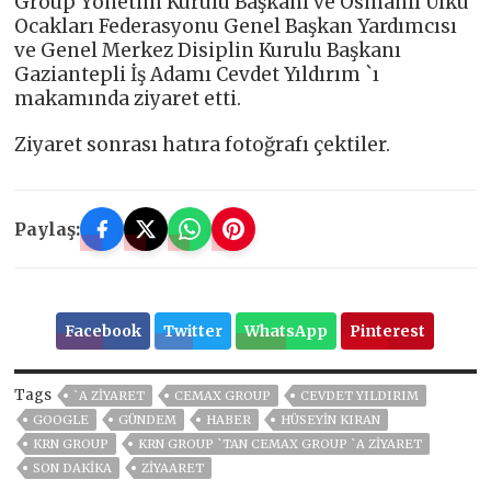
Group Yönetim Kurulu Başkanı ve Osmanlı Ülkü
Ocakları Federasyonu Genel Başkan Yardımcısı
ve Genel Merkez Disiplin Kurulu Başkanı
Gaziantepli İş Adamı Cevdet Yıldırım `ı
makamında ziyaret etti.
Ziyaret sonrası hatıra fotoğrafı çektiler.
Paylaş:
Facebook
Twitter
WhatsApp
Pinterest
Tags
`A ZIYARET
CEMAX GROUP
CEVDET YILDIRIM
GOOGLE
GÜNDEM
HABER
HÜSEYIN KIRAN
KRN GROUP
KRN GROUP `TAN CEMAX GROUP `A ZİYARET
SON DAKIKA
ZİYAARET