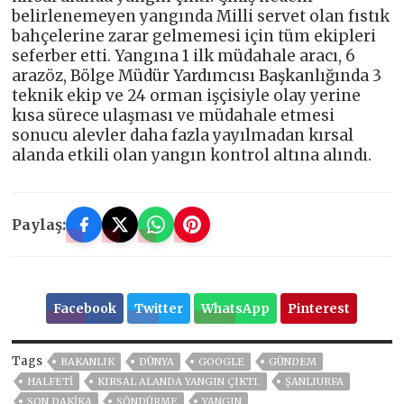
belirlenemeyen yangında Milli servet olan fıstık
bahçelerine zarar gelmemesi için tüm ekipleri
seferber etti. Yangına 1 ilk müdahale aracı, 6
arazöz, Bölge Müdür Yardımcısı Başkanlığında 3
teknik ekip ve 24 orman işçisiyle olay yerine
kısa sürece ulaşması ve müdahale etmesi
sonucu alevler daha fazla yayılmadan kırsal
alanda etkili olan yangın kontrol altına alındı.
Paylaş:
Facebook
Twitter
WhatsApp
Pinterest
Tags
BAKANLIK
DÜNYA
GOOGLE
GÜNDEM
HALFETİ
KIRSAL ALANDA YANGIN ÇIKTI.
ŞANLIURFA
SON DAKIKA
SÖNDÜRME
YANGIN