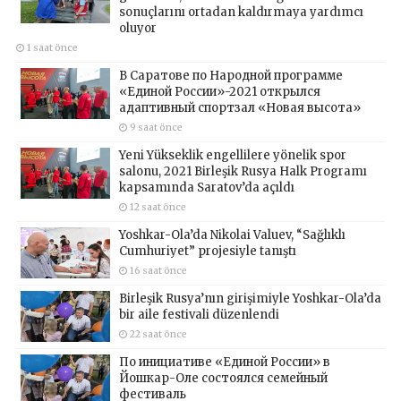
sonuçlarını ortadan kaldırmaya yardımcı
oluyor
1 saat önce
В Саратове по Народной программе
«Единой России»-2021 открылся
адаптивный спортзал «Новая высота»
9 saat önce
Yeni Yükseklik engellilere yönelik spor
salonu, 2021 Birleşik Rusya Halk Programı
kapsamında Saratov’da açıldı
12 saat önce
Yoshkar-Ola’da Nikolai Valuev, “Sağlıklı
Cumhuriyet” projesiyle tanıştı
16 saat önce
Birleşik Rusya’nın girişimiyle Yoshkar-Ola’da
bir aile festivali düzenlendi
22 saat önce
По инициативе «Единой России» в
Йошкар-Оле состоялся семейный
фестиваль