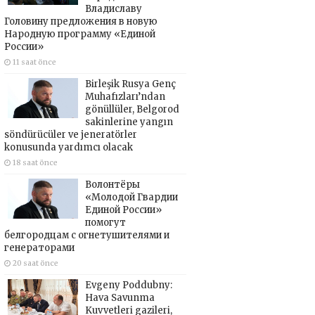
Владиславу
Головину предложения в новую
Народную программу «Единой
России»
11 saat önce
Birleşik Rusya Genç
Muhafızları’ndan
gönüllüler, Belgorod
sakinlerine yangın
söndürücüler ve jeneratörler
konusunda yardımcı olacak
18 saat önce
Волонтёры
«Молодой Гвардии
Единой России»
помогут
белгородцам с огнетушителями и
генераторами
20 saat önce
Evgeny Poddubny:
Hava Savunma
Kuvvetleri gazileri,