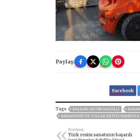
Paylaş:
Facebook
Tags
BAŞKANI METIN BAYDILLI
KARA
KARAKÖPRÜ'DE YOLLAR KİLİTLİ PARKEYLE
Previous
Türk resim sanatının başarılı