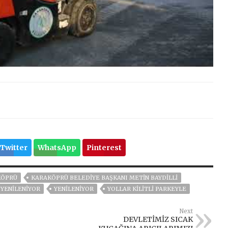
Twitter
WhatsApp
Pinterest
KÖPRÜ
KARAKÖPRÜ BELEDIYE BAŞKANI METIN BAYDILLI
 YENİLENİYOR
YENİLENİYOR
YOLLAR KİLİTLİ PARKEYLE
Next
DEVLETİMİZ SICAK