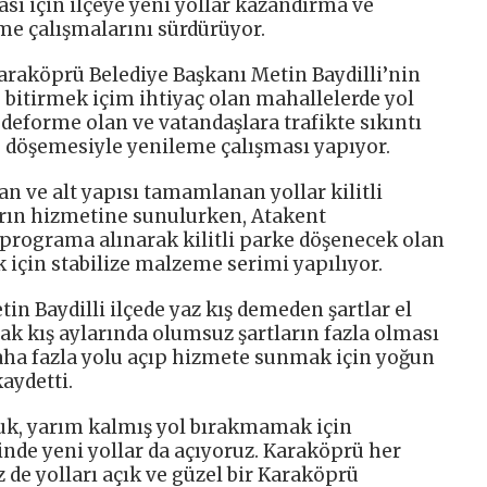
sı için ilçeye yeni yollar kazandırma ve
me çalışmalarını sürdürüyor.
Karaköprü Belediye Başkanı Metin Baydilli’nin
 bitirmek içim ihtiyaç olan mahallelerde yol
deforme olan ve vatandaşlara trafikte sıkıntı
ke döşemesiyle yenileme çalışması yapıyor.
n ve alt yapısı tamamlanan yollar kilitli
rın hizmetine sunulurken, Atakent
 programa alınarak kilitli parke döşenecek olan
 için stabilize malzeme serimi yapılıyor.
n Baydilli ilçede yaz kış demeden şartlar el
cak kış aylarında olumsuz şartların fazla olması
aha fazla yolu açıp hizmete sunmak için yoğun
kaydetti.
zuk, yarım kalmış yol bırakmamak için
linde yeni yollar da açıyoruz. Karaköprü her
z de yolları açık ve güzel bir Karaköprü