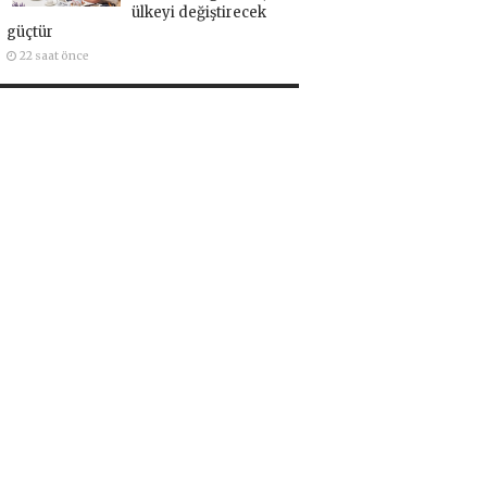
ülkeyi değiştirecek
güçtür
22 saat önce