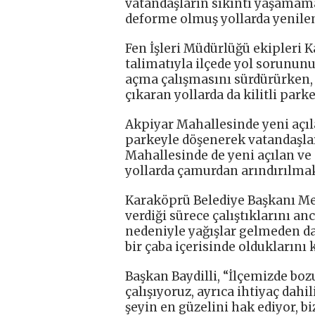
vatandaşların sıkıntı yaşamama
deforme olmuş yollarda yenile
Fen İşleri Müdürlüğü ekipleri 
talimatıyla ilçede yol sorununu
açma çalışmasını sürdürürken, 
çıkaran yollarda da kilitli par
Akpiyar Mahallesinde yeni açıla
parkeyle döşenerek vatandaşla
Mahallesinde de yeni açılan ve
yollarda çamurdan arındırılmak
Karaköprü Belediye Başkanı Meti
verdiği sürece çalıştıklarını an
nedeniyle yağışlar gelmeden d
bir çaba içerisinde olduklarını 
Başkan Baydilli, “İlçemizde bo
çalışıyoruz, ayrıca ihtiyaç dahi
şeyin en güzelini hak ediyor, bi