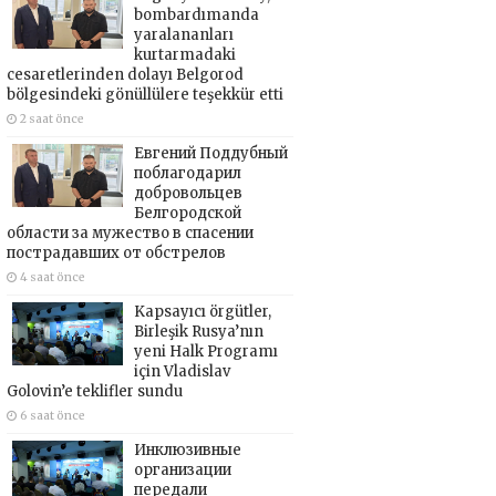
bombardımanda
yaralananları
kurtarmadaki
cesaretlerinden dolayı Belgorod
bölgesindeki gönüllülere teşekkür etti
2 saat önce
Евгений Поддубный
поблагодарил
добровольцев
Белгородской
области за мужество в спасении
пострадавших от обстрелов
4 saat önce
Kapsayıcı örgütler,
Birleşik Rusya’nın
yeni Halk Programı
için Vladislav
Golovin’e teklifler sundu
6 saat önce
Инклюзивные
организации
передали