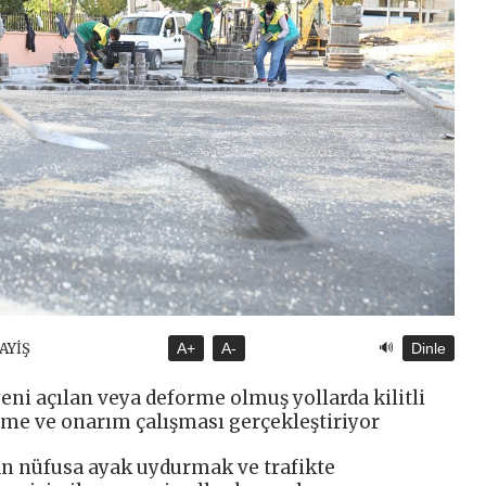
🔊
SAYİŞ
A+
A-
Dinle
eni açılan veya deforme olmuş yollarda kilitli
me ve onarım çalışması gerçekleştiriyor
an nüfusa ayak uydurmak ve trafikte