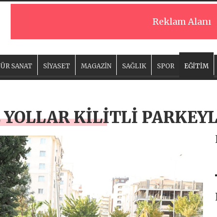
Reklam Alanı
ÜR SANAT
SİYASET
MAGAZİN
SAĞLIK
SPOR
EĞİTİM
YOLLAR KİLİTLİ PARKEYL