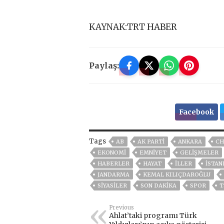
KAYNAK:TRT HABER
Paylaş:
Facebook
Tags
AB
AK PARTİ
ANKARA
CH
EKONOMİ
EMNİYET
GELIŞMELER
HABERLER
HAYAT
İLLER
ISTAN
JANDARMA
KEMAL KILIÇDAROĞLU
SİYASİLER
SON DAKIKA
SPOR
T
Previous
Ahlat’taki programı Türk