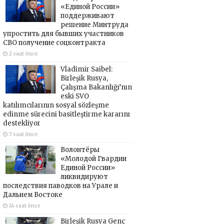
«Единой России»
поддерживают
решение Минтруда
упростить для бывших участников
СВО получение соцконтракта
2 saat önce
Vladimir Saibel:
Birleşik Rusya,
Çalışma Bakanlığı’nın
eski SVO
katılımcılarının sosyal sözleşme
edinme sürecini basitleştirme kararını
destekliyor
7 saat önce
Волонтёры
«Молодой Гвардии
Единой России»
ликвидируют
последствия паводков на Урале и
Дальнем Востоке
14 saat önce
Birleşik Rusya Genç