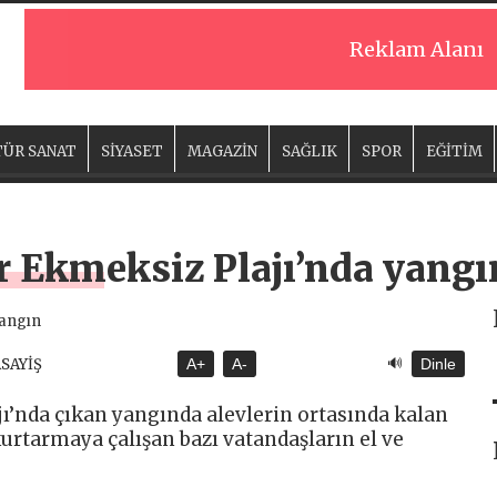
Reklam Alanı
ÜR SANAT
SİYASET
MAGAZİN
SAĞLIK
SPOR
EĞİTİM
r Ekmeksiz Plajı’nda yangı
🔊
ASAYİŞ
A+
A-
Dinle
jı’nda çıkan yangında alevlerin ortasında kalan
kurtarmaya çalışan bazı vatandaşların el ve