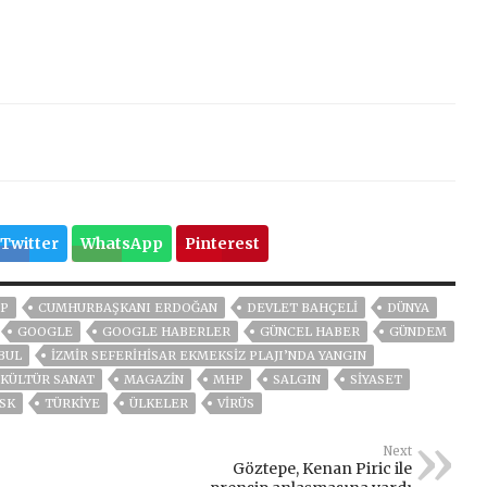
Twitter
WhatsApp
Pinterest
P
CUMHURBAŞKANI ERDOĞAN
DEVLET BAHÇELİ
DÜNYA
GOOGLE
GOOGLE HABERLER
GÜNCEL HABER
GÜNDEM
BUL
İZMIR SEFERIHISAR EKMEKSIZ PLAJI’NDA YANGIN
KÜLTÜR SANAT
MAGAZİN
MHP
SALGIN
SİYASET
SK
TÜRKİYE
ÜLKELER
VIRÜS
Next
Göztepe, Kenan Piric ile