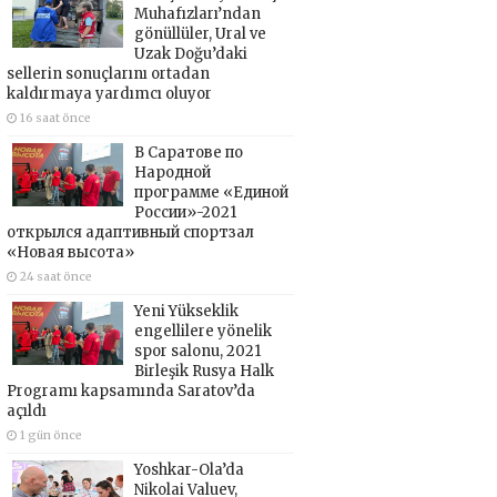
Muhafızları’ndan
gönüllüler, Ural ve
Uzak Doğu’daki
sellerin sonuçlarını ortadan
kaldırmaya yardımcı oluyor
16 saat önce
В Саратове по
Народной
программе «Единой
России»-2021
открылся адаптивный спортзал
«Новая высота»
24 saat önce
Yeni Yükseklik
engellilere yönelik
spor salonu, 2021
Birleşik Rusya Halk
Programı kapsamında Saratov’da
açıldı
1 gün önce
Yoshkar-Ola’da
Nikolai Valuev,