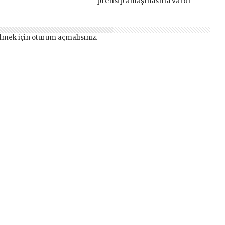
prensip anlaşmasına vardı
lmek için
oturum açmalısınız
.