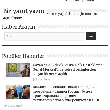
Denetimi” yapılıyor
Bir yanıt yazın
Yorum yapabilmek için
oturum
açmalısınız
.
Haber Arayın
Popüler Haberler
Kazan’daki Birleşik Rusya Halk Destekleme
Genel Merkezi’nde felsefi resimlerden
oluşan bir sergi açıldı
2 saat önce
Владислав Головин: Новая Народная
программа «Единой России» будет
ориентирована на развитие
технологического суверенитета и ОПК
4 saat önce