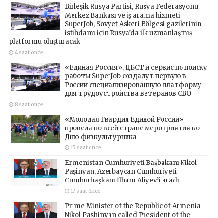
Birleşik Rusya Partisi, Rusya Federasyonu
Merkez Bankası ve iş arama hizmeti
SuperJob, Sovyet Askeri Bölgesi gazilerinin
istihdamı için Rusya’da ilk uzmanlaşmış
platformu oluşturacak
4 saat önce
«Единая Россия», ЦБСТ и сервис по поиску
работы SuperJob создадут первую в
России специализированную платформу
для трудоустройства ветеранов СВО
8 saat önce
«Молодая Гвардия Единой России»
провела по всей стране мероприятия ко
Дню физкультурника
15 saat önce
Ermenistan Cumhuriyeti Başbakanı Nikol
Paşinyan, Azerbaycan Cumhuriyeti
Cumhurbaşkanı İlham Aliyev’i aradı
17 saat önce
Prime Minister of the Republic of Armenia
Nikol Pashinyan called President of the