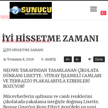
İYİ HİSSETME ZAMANI
🔊
📅 Temmuz 8, 2020
📂 ASAYİŞ
A+
A-
Dinle
NEOWE TARAFINDAN TASARLANAN ÇİKOLATA
DÜKKANI LISETTE ; VİTRAY İŞLEMELİ CAMLARI
VE TERRAZZO PLAKALARIYLA EZBERLERİ
BOZUYOR!
Mücevherlerin ışıltısını ve canlı renklerini
çikolatada yakalama isteğiyle doğmuş Lisette;
Bemse Grup’un Kuzu Effect Avm’deki en yeni