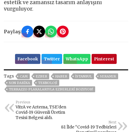
estetik ve zamansız tasarım anlayışını
vurguluyor.
Paylaş:
Facebook
Twitter
WhatsApp
Pinterest
Tags
CAM
EZBER
HABER
ISTANBUL
SERAMIK
SON DAKIKA
TEKNOLOJİ
TERRAZZO PLAKALARIYLA EZBERLERİ BOZUYOR!
Previous
VitrA ve Artema, TSE’den
Covid-19 Güvenli Üretim
Tesisi Belgesi aldı.
Next
81 İlde “Covid-19 Tedbirleri