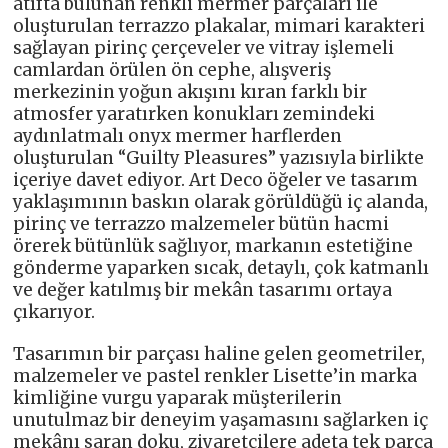
atıfta bulunan renkli mermer parçaları ile
oluşturulan terrazzo plakalar, mimari karakteri
sağlayan pirinç çerçeveler ve vitray işlemeli
camlardan örülen ön cephe, alışveriş
merkezinin yoğun akışını kıran farklı bir
atmosfer yaratırken konukları zemindeki
aydınlatmalı onyx mermer harflerden
oluşturulan “Guilty Pleasures” yazısıyla birlikte
içeriye davet ediyor. Art Deco öğeler ve tasarım
yaklaşımının baskın olarak görüldüğü iç alanda,
pirinç ve terrazzo malzemeler bütün hacmi
örerek bütünlük sağlıyor, markanın estetiğine
gönderme yaparken sıcak, detaylı, çok katmanlı
ve değer katılmış bir mekân tasarımı ortaya
çıkarıyor.
Tasarımın bir parçası haline gelen geometriler,
malzemeler ve pastel renkler Lisette’in marka
kimliğine vurgu yaparak müşterilerin
unutulmaz bir deneyim yaşamasını sağlarken iç
mekânı saran doku, ziyaretçilere adeta tek parça