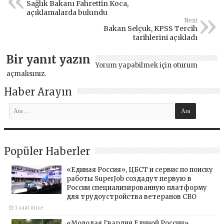
Sağlık Bakanı Fahrettin Koca,
açıklamalarda bulundu
Next
Bakan Selçuk, KPSS Tercih
tarihlerini açıkladı
Bir yanıt yazın
Yorum yapabilmek için
oturum
açmalısınız
.
Haber Arayın
Popüler Haberler
«Единая Россия», ЦБСТ и сервис по поиску
работы SuperJob создадут первую в
России специализированную платформу
для трудоустройства ветеранов СВО
1 saat önce
«Молодая Гвардия Единой России»