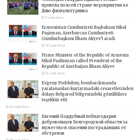
провела по всей стране мероприятия ко
Дню физкультурника
7 saat önce
Ermenistan Cumhuriyeti Başbakanı Nikol
Paşinyan, Azerbaycan Cumhuriyeti
Cumhurbaşkanı İlham Aliyev’i aradı
10 saat önce
Prime Minister of the Republic of Armenia
Nikol Pashinyan called President of the
Republic of Azerbaijan Ilham Aliyev
14 saat önce
Evgeny Poddubny, bombardımanda
yaralananları kurtarmadaki cesaretlerinden
dolayı Belgorod bölgesindeki gönüllülere
teşekkür etti
16 saat önce
Евгений Поддубный поблагодарил
добровольцев Белгородской области за
мужество в спасении пострадавших от
обстрелов