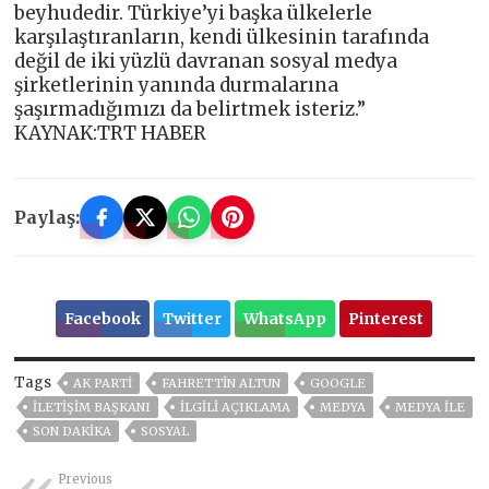
beyhudedir. Türkiye’yi başka ülkelerle
karşılaştıranların, kendi ülkesinin tarafında
değil de iki yüzlü davranan sosyal medya
şirketlerinin yanında durmalarına
şaşırmadığımızı da belirtmek isteriz.”
KAYNAK:TRT HABER
Paylaş:
Facebook
Twitter
WhatsApp
Pinterest
Tags
AK PARTİ
FAHRETTIN ALTUN
GOOGLE
İLETIŞIM BAŞKANI
ILGILI AÇIKLAMA
MEDYA
MEDYA ILE
SON DAKIKA
SOSYAL
Previous