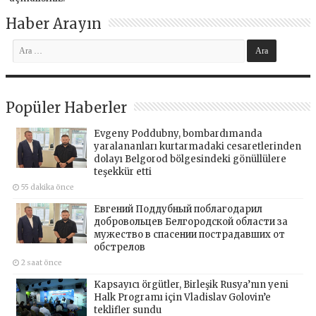
Haber Arayın
Popüler Haberler
Evgeny Poddubny, bombardımanda
yaralananları kurtarmadaki cesaretlerinden
dolayı Belgorod bölgesindeki gönüllülere
teşekkür etti
55 dakika önce
Евгений Поддубный поблагодарил
добровольцев Белгородской области за
мужество в спасении пострадавших от
обстрелов
2 saat önce
Kapsayıcı örgütler, Birleşik Rusya’nın yeni
Halk Programı için Vladislav Golovin’e
teklifler sundu