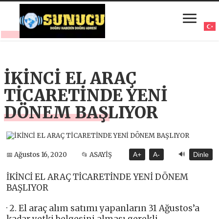
İKİNCİ EL ARAÇ
TİCARETİNDE YENİ
DÖNEM BAŞLIYOR
🔊
📅 Ağustos 16, 2020
📂 ASAYİŞ
A+
A-
Dinle
İKİNCİ EL ARAÇ TİCARETİNDE YENİ DÖNEM
BAŞLIYOR
· 2. El araç alım satımı yapanların 31 Ağustos’a