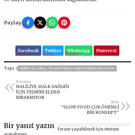
Paylaş:
Facebook
Twitter
WhatsApp
Pinterest
Tags
İKİNCİ EL ARAÇ TİCARETİNDE YENİ DÖNEM BAŞLIYOR
Previous
HALİLİYE, HALK SAĞLIĞI
İÇİN TEDBİRİ ELDEN
BIRAKMIYOR
Next
‘’SLOW FOOD ÇOK ÖNEMLİ
BİR KONSEPT’’
Bir yanıt yazın
Yorum yapabilmek için
oturum
açmalısınız
.