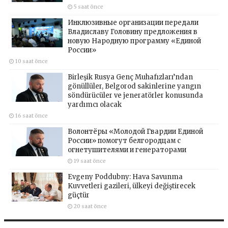
5 saat önce
Инклюзивные организации передали
Владиславу Головину предложения в
новую Народную программу «Единой
России»
10 saat önce
Birleşik Rusya Genç Muhafızları’ndan
gönüllüler, Belgorod sakinlerine yangın
söndürücüler ve jeneratörler konusunda
yardımcı olacak
16 saat önce
Волонтёры «Молодой Гвардии Единой
России» помогут белгородцам с
огнетушителями и генераторами
19 saat önce
Evgeny Poddubny: Hava Savunma
Kuvvetleri gazileri, ülkeyi değiştirecek
güçtür
20 saat önce