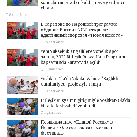
sonuçlarını ortadan kaldırmaya yardımcı
oluyor
8 saat önce
В Саратове по Народной программе
«Единой России»-2021 открылся
адаптивный спортзал «Новая высота»
16 saat önce
Yeni Yükseklik engellilere yönelik spor
salonu, 2021 Birleşik Rusya Halk Programı
kapsamında Saratov’da açıldı
19 saat önce
Yoshkar-Ola’da Nikolai Valuev, “Sağlıklı
Cumhuriyet” projesiyle tanıştı
23 saat önce
Birleşik Rusya’nın girişimiyle Yoshkar-Ola’da
bir aile festivali düzenlendi
1 gün önce
По инициативе «Единой России» в
Йошкар-Оле состоялся семейный
фестиваль