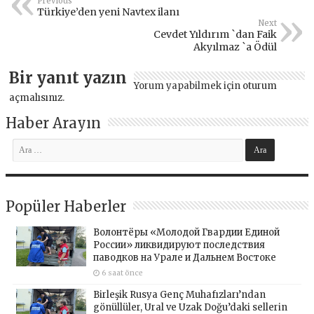
Previous
Türkiye’den yeni Navtex ilanı
Next
Cevdet Yıldırım `dan Faik
Akyılmaz `a Ödül
Bir yanıt yazın
Yorum yapabilmek için
oturum
açmalısınız
.
Haber Arayın
Popüler Haberler
Волонтёры «Молодой Гвардии Единой
России» ликвидируют последствия
паводков на Урале и Дальнем Востоке
6 saat önce
Birleşik Rusya Genç Muhafızları’ndan
gönüllüler, Ural ve Uzak Doğu’daki sellerin