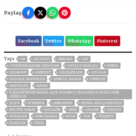
Paylaş:
Facebook
Twitter
WhatsApp
Pinterest
Tags
AB
AK PARTİ
ANKARA
CHP
CUMHURBAŞKANI ERDOĞAN
DEVLET BAHÇELİ
DÜNYA
EKONOMİ
EMNİYET
GELIŞMELER
GOOGLE
GOOGLE HABERLER
GÜNCEL HABER
GÜNDEM
HABERLER
HAYAT
İÇIŞLERI'NDEN HALKA AÇIK EĞLENCE YERLERIYLE ILGILI YENI
GENELGE
İLLER
ISTANBUL
JANDARMA
KEMAL KILIÇDAROĞLU
KÜLTÜR SANAT
MAGAZİN
MHP
SALGIN
SİYASET
SİYASİLER
SON DAKIKA
SPOR
TSK
TÜRKİYE
ÜLKELER
VIRÜS