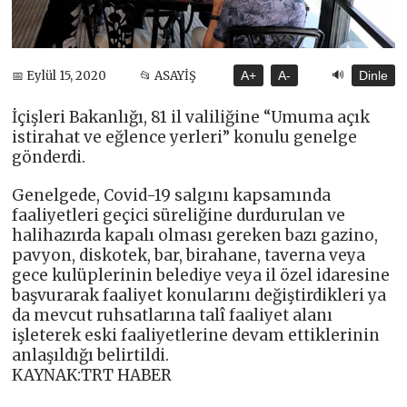
🔊
📅 Eylül 15, 2020
📂 ASAYİŞ
A+
A-
Dinle
İçişleri Bakanlığı, 81 il valiliğine “Umuma açık
istirahat ve eğlence yerleri” konulu genelge
gönderdi.
Genelgede, Covid­-19 salgını kapsamında
faaliyetleri geçici süreliğine durdurulan ve
halihazırda kapalı olması gereken bazı gazino,
pavyon, diskotek, bar, birahane, taverna veya
gece kulüplerinin belediye veya il özel idaresine
başvurarak faaliyet konularını değiştirdikleri ya
da mevcut ruhsatlarına talî faaliyet alanı
işleterek eski faaliyetlerine devam ettiklerinin
anlaşıldığı belirtildi.
KAYNAK:TRT HABER