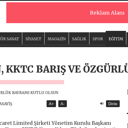
Reklam Alanı
ÜR SANAT
SİYASET
MAGAZİN
SAĞLIK
SPOR
EĞİTİM
, KKTC BARIŞ VE ÖZGÜR
🔊
 ASAYİŞ
A+
A-
Dinle
aret Limited Şirketi Yönetim Kurulu Başkanı