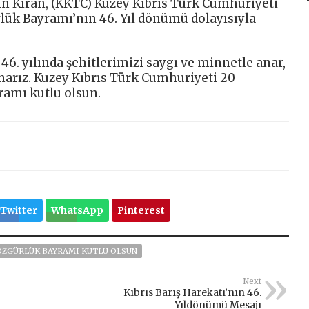
n Kıran, (KKTC) Kuzey Kıbrıs Türk Cumhuriyeti
lük Bayramı’nın 46. Yıl dönümü dolayısıyla
 46. yılında şehitlerimizi saygı ve minnetle anar,
narız. Kuzey Kıbrıs Türk Cumhuriyeti 20
amı kutlu olsun.
Twitter
WhatsApp
Pinterest
 ÖZGÜRLÜK BAYRAMI KUTLU OLSUN
Next
Kıbrıs Barış Harekatı’nın 46.
Yıldönümü Mesajı