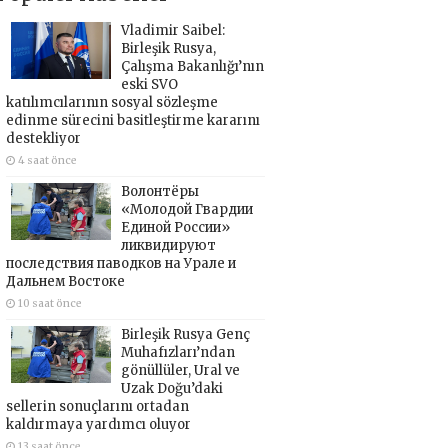
Vladimir Saibel:
Birleşik Rusya,
Çalışma Bakanlığı’nın
eski SVO
katılımcılarının sosyal sözleşme
edinme sürecini basitleştirme kararını
destekliyor
4 saat önce
Волонтёры
«Молодой Гвардии
Единой России»
ликвидируют
последствия паводков на Урале и
Дальнем Востоке
10 saat önce
Birleşik Rusya Genç
Muhafızları’ndan
gönüllüler, Ural ve
Uzak Doğu’daki
sellerin sonuçlarını ortadan
kaldırmaya yardımcı oluyor
13 saat önce