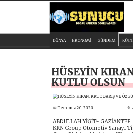
DÜNYA
EKONOMİ
GÜNDEM
KÜLT
HÜSEYİN KIRAN
KUTLU OLSUN
📅 Temmuz 20, 2020
📂
ABDULLAH YİĞİT- GAZİANTEP
KRN Group Otomotiv Sanayi Tic