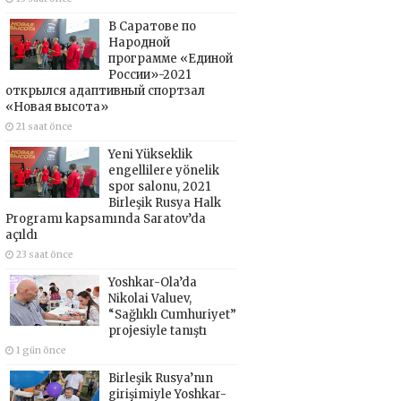
В Саратове по
Народной
программе «Единой
России»-2021
открылся адаптивный спортзал
«Новая высота»
21 saat önce
Yeni Yükseklik
engellilere yönelik
spor salonu, 2021
Birleşik Rusya Halk
Programı kapsamında Saratov’da
açıldı
23 saat önce
Yoshkar-Ola’da
Nikolai Valuev,
“Sağlıklı Cumhuriyet”
projesiyle tanıştı
1 gün önce
Birleşik Rusya’nın
girişimiyle Yoshkar-