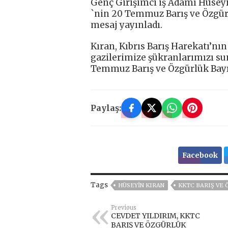
Genç Girişimci iş Adamı Hüseyi
`nin 20 Temmuz Barış ve Özgür
mesaj yayınladı.
Kıran, Kıbrıs Barış Harekatı’nın
gazilerimize şükranlarımızı su
Temmuz Barış ve Özgürlük Bayr
Paylaş:
Facebook
Tags
HÜSEYIN KIRAN
KKTC BARIŞ VE
Previous
CEVDET YILDIRIM, KKTC
BARIŞ VE ÖZGÜRLÜK