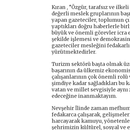
Kıran , “Özgür, tarafsız ve ilke
değerli meslek gruplarının baş
yapan gazeteciler, toplumun 
yaptıkları doğru haberlerle bi
büyük ve önemli görevler icra e
şekilde işlemesi ve demokrasin
gazeteciler mesleğini fedakarlı
yürütmektedirler.
Turizm sektörü başta olmak üze
başarının da ülkemiz ekonomi
çalışanlarının çok önemli rolü 
şimdiye kadar sağladıkları bu k
vatan ve millet sevgisiyle ayn
edeceğine inanmaktayım.
Nevşehir İlinde zaman mefhum
fedakarca çalışarak, gelişmel
harcayarak kamuyu, yönetenler 
şehrimizin kültürel, sosyal ve