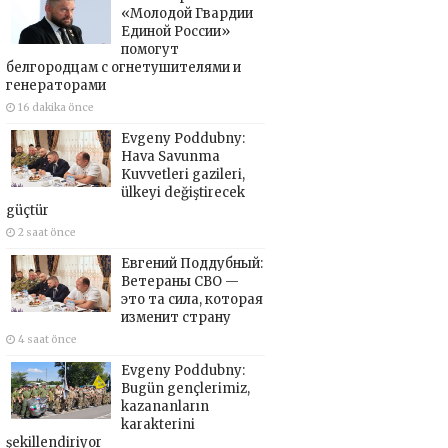
«Молодой Гвардии
Единой России»
помогут
белгородцам с огнетушителями и
генераторами
16 dakika önce
Evgeny Poddubny:
Hava Savunma
Kuvvetleri gazileri,
ülkeyi değiştirecek
güçtür
2 saat önce
Евгений Поддубный:
Ветераны СВО —
это та сила, которая
изменит страну
4 saat önce
Evgeny Poddubny:
Bugün gençlerimiz,
kazananların
karakterini
şekillendiriyor