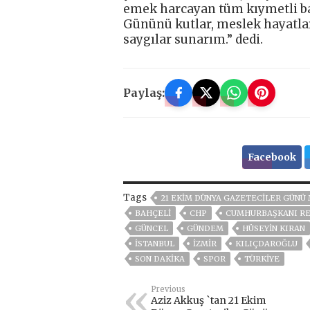
emek harcayan tüm kıymetli b
Gününü kutlar, meslek hayatlar
saygılar sunarım.” dedi.
Paylaş:
Facebook
Tags
21 EKIM DÜNYA GAZETECILER GÜNÜ 
BAHÇELİ
CHP
CUMHURBAŞKANI RE
GÜNCEL
GÜNDEM
HÜSEYIN KIRAN
ISTANBUL
İZMIR
KILIÇDAROĞLU
SON DAKIKA
SPOR
TÜRKİYE
Previous
Aziz Akkuş `tan 21 Ekim