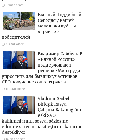
5 saat önce
Евгений Поддубный:
Сегодня у нашей
молодёжи куётся
характер
победителей
8 saat önce
Владимир Сайбель: В
«Единой России»
поддерживают
решение Минтруда
упростить для бывших участников
СВО получение соцконтракта
11 saat önce
Vladimir Saibel:
Birleşik Rusya,
Çalışma Bakanlığı’nın
eski SVO
katılımcılarının sosyal sözleşme
edinme sürecini basitleştirme kararını
destekliyor
16 saat önce