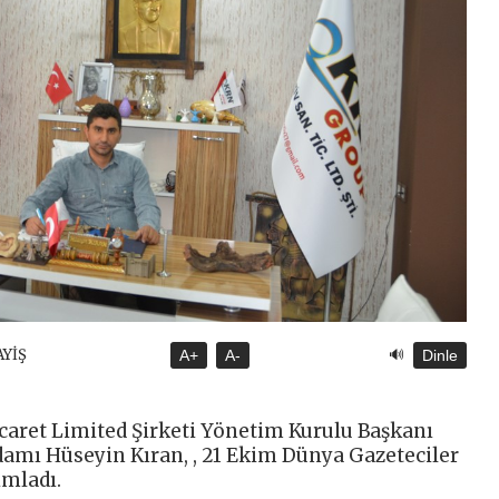
🔊
AYİŞ
A+
A-
Dinle
aret Limited Şirketi Yönetim Kurulu Başkanı
damı Hüseyin Kıran, , 21 Ekim Dünya Gazeteciler
ımladı.