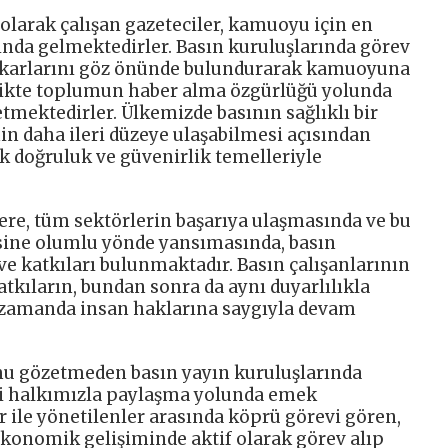
li olarak çalışan gazeteciler, kamuoyu için en
ında gelmektedirler. Basın kuruluşlarında görev
çıkarlarını göz önünde bulundurarak kamuoyuna
rlikte toplumun haber alma özgürlüğü yolunda
tmektedirler. Ülkemizde basının sağlıklı bir
in daha ileri düzeye ulaşabilmesi açısından
k doğruluk ve güvenirlik temelleriyle
re, tüm sektörlerin başarıya ulaşmasında ve bu
sine olumlu yönde yansımasında, basın
ve katkıları bulunmaktadır. Basın çalışanlarının
atkıların, bundan sonra da aynı duyarlılıkla
ı zamanda insan haklarına saygıyla devam
u gözetmeden basın yayın kuruluşlarında
eri halkımızla paylaşma yolunda emek
ile yönetilenler arasında köprü görevi gören,
 ekonomik gelişiminde aktif olarak görev alıp