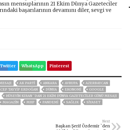
asın mensuplarının 21 Ekim Dünya Gazeteciler
ındaki başarılarının devamını diler, sevgi ve
Twitter
WhatsApp
Pinterest
MESAJI
AK PARTİ
ANKARA
AVRUPA
AZERBAYCAN
CEP TAYYIP ERDOĞAN
DÜNYA
EKONOMİ
GOOGLE
HÜSEYIN KIRAN `DAN 21 EKIM DÜNYA GAZETECILER GÜNÜ MESAJI
MAGAZİN
MHP
PANDEMİ
SAĞLIK
SİYASET
Next
Başkan Şerif Özdemir `den