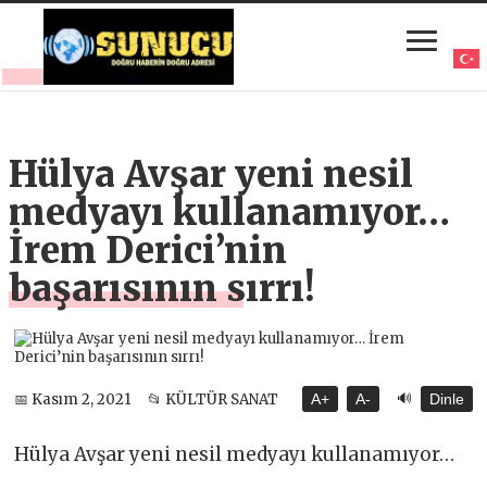
Hülya Avşar yeni nesil
medyayı kullanamıyor…
İrem Derici’nin
başarısının sırrı!
🔊
📅 Kasım 2, 2021
📂 KÜLTÜR SANAT
A+
A-
Dinle
Hülya Avşar yeni nesil medyayı kullanamıyor…