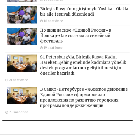
Birleşik Rusya’nın girişimiyle Yoshkar-Ola’da
bir aile festivali düzenlendi
16 saat önce
По инициативе «Единой России» в
Йошкар-Оле состоялся семейный
фестиваль
19 saat önce
St. Petersburg’da, Birleşik Rusya Kadın
Hareketi, şehir genelinde kadınlara yönelik
destek programlarının geliştirilmesi için
öneriler hazırladı
21 saat önce
В Санкт-Петербурге «Женское движение
Единой России» сформировало
предложения по развитию городских
программ поддержки женщин
23 saat önce