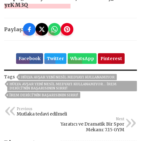
yrKM3Q
Paylaş:
Facebook
Twitter
WhatsApp
Pinterest
Tags
HÜLYA AVŞAR YENI NESIL MEDYAYI KULLANAMIYOR
HÜLYA AVŞAR YENI NESIL MEDYAYI KULLANAMIYOR… İREM
DERICI’NIN BAŞARISININ SIRRI!
İREM DERICI’NIN BAŞARISININ SIRRI!
Previous
Mutlaka tedavi edilmeli
Next
Yaratıcı ve Dramatik Bir Spor
Mekanı: 7.15 GYM