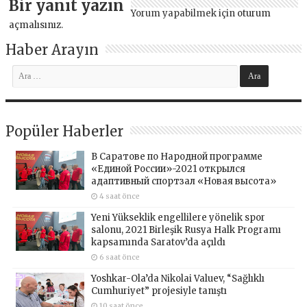
Bir yanıt yazın
Yorum yapabilmek için
oturum
açmalısınız
.
Haber Arayın
Popüler Haberler
В Саратове по Народной программе
«Единой России»-2021 открылся
адаптивный спортзал «Новая высота»
4 saat önce
Yeni Yükseklik engellilere yönelik spor
salonu, 2021 Birleşik Rusya Halk Programı
kapsamında Saratov’da açıldı
6 saat önce
Yoshkar-Ola’da Nikolai Valuev, “Sağlıklı
Cumhuriyet” projesiyle tanıştı
10 saat önce