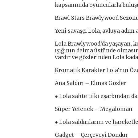
kapsamında oyuncularla buluş
Brawl Stars Brawlywood Sezon
Yeni savaşçı Lola, avluya adım a
Lola Brawlywood’da yaşayan, kend
ışığının daima üstünde olmasını 
vardır ve gözlerinden Lola kadar
Kromatik Karakter Lola’nın Öze
Ana Saldırı – Elmas Gözler
● Lola sahte tilki eşarbından dar
Süper Yetenek – Megaloman
● Lola saldırılarını ve hareketl
Gadget – Çerçeveyi Dondur