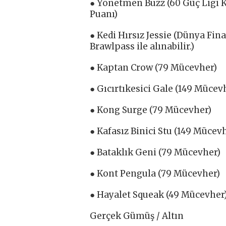
● Yönetmen Buzz (60 Güç Ligi Ka
Puanı)
● Kedi Hırsız Jessie (Dünya Fina
Brawlpass ile alınabilir.)
● Kaptan Crow (79 Mücevher)
● Gıcırtıkesici Gale (149 Mücev
● Kong Surge (79 Mücevher)
● Kafasız Binici Stu (149 Mücev
● Bataklık Geni (79 Mücevher)
● Kont Pengula (79 Mücevher)
● Hayalet Squeak (49 Mücevher
Gerçek Gümüş / Altın