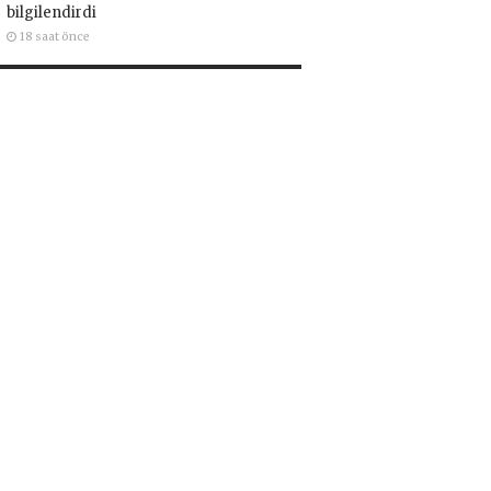
bilgilendirdi
18 saat önce