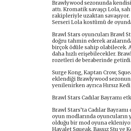
Brawlywood sezonunda kendisine
attı. Kromatik savaşçı Lola, sah
rakipleriyle uzaktan savaşıyor. 
Serseri Lola kostümü de oyunda 
Brawl Stars oyuncuları Brawl St
doğru tahmin ederek aralarında
birçok ödüle sahip olabilecek. 
daha hızlı erişebilecekler. Br
rozetleri de beraberinde getirdi
Surge Kong, Kaptan Crow, Sque
eklendiği Brawlywood sezonund
yenilenirken ayrıca Hırsız Kedi
Brawl Stars Cadılar Bayramı etk
Brawl Stars’ta Cadılar Bayramı
oyun modlarında oyuncuların y
olduğu bir mod oyuna ekleniyor
Hayalet Squeak, Başsız Stu ve