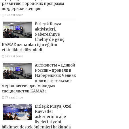
развитию городских программ
поддержки женщин
12 saat önce
Birleşik Rusya
aktivistleri,
Naberezhnye
Chelny’de genç
KAMAZ uzmanları için eğitim
etkinlikleri düzenledi
14 saat önce
Активисты «Единой
России» провели в
Набережных Челнах
просветительские
мероприятия для молодых
специалистов КАМАЗа
17 saat önce
Birleşik Rusya, Özel
Kuvvetler
askerlerinin aile
üyelerini yeni
hükümet destek önlemleri hakkında