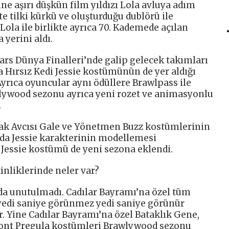
 aşırı düşkün film yıldızı Lola avluya adım
te tilki kürkü ve oluşturduğu dublörü ile
Lola ile birlikte ayrıca 70. Kademede açılan
yerini aldı.
ars Dünya Finalleri’nde galip gelecek takımları
 Hırsız Kedi Jessie kostümünün de yer aldığı
Ayrıca oyuncular aynı ödüllere Brawlpass ile
awlywood sezonu ayrıca yeni rozet ve animasyonlu
.
ak Avcısı Gale ve Yönetmen Buzz kostümlerinin
a Jessie karakterinin modellemesi
 Jessie kostümü de yeni sezona eklendi.
inliklerinde neler var?
 da unutulmadı. Cadılar Bayramı’na özel tüm
edi saniye görünmez yedi saniye görünür
. Yine Cadılar Bayramı’na özel Bataklık Gene,
 Kont Pregula kostümleri Brawlywood sezonu