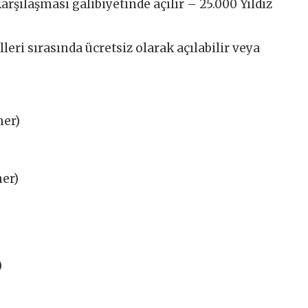
rşılaşması galibiyetinde açılır – 25.000 Yıldız
lleri sırasında ücretsiz olarak açılabilir veya
her)
her)
)