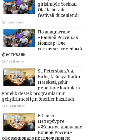
girişimiyle Yoshkar-
Ola’da bir aile
festivali düzenlendi
5 saat önce
По инициативе
«Единой России» в
Йошкар-Оле
состоялся семейный
фестиваль
8 saat önce
St. Petersburg’da,
Birleşik Rusya Kadın
Hareketi, şehir
genelinde kadınlara
yönelik destek programlarının
geliştirilmesi için öneriler hazırladı
11 saat önce
В Санкт-
Петербурге
«Женское движение
Единой России»
сформировало предложения по