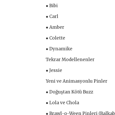
● Bibi
● Carl
● Amber
● Colette
● Dynamike
Tekrar Modellenenler
● Jessie
Yeni ve Animasyonlu Pinler
● Doğuştan Kötü Buzz
● Lola ve Chola
● Brawl-o-Ween Pinleri (Balkaba