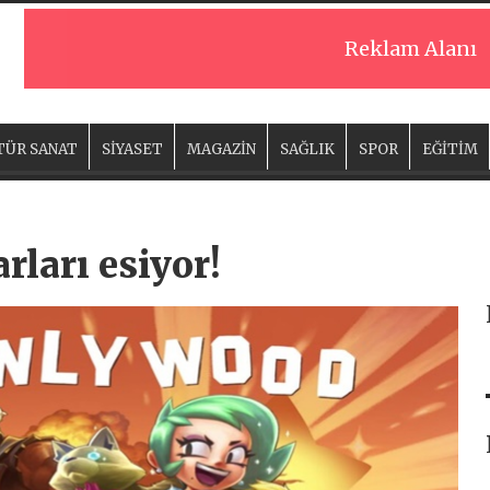
Reklam Alanı
TÜR SANAT
SİYASET
MAGAZİN
SAĞLIK
SPOR
EĞİTİM
ları esiyor!