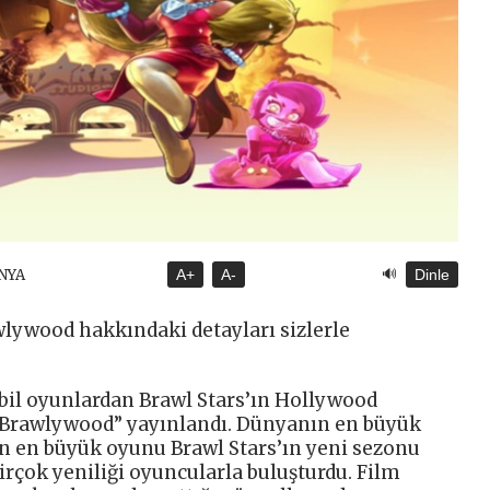
🔊
NYA
A+
A-
Dinle
wlywood hakkındaki detayları sizlerle
bil oyunlardan Brawl Stars’ın Hollywood
 “Brawlywood” yayınlandı. Dünyanın en büyük
in en büyük oyunu Brawl Stars’ın yeni sezonu
irçok yeniliği oyuncularla buluşturdu. Film