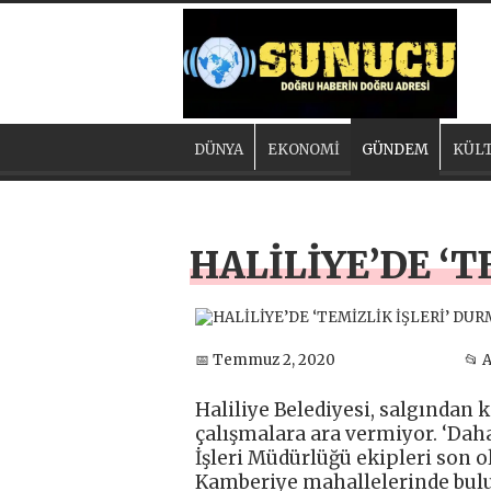
DÜNYA
EKONOMİ
GÜNDEM
KÜLT
HALİLİYE’DE ‘
📅 Temmuz 2, 2020
📂 
Haliliye Belediyesi, salgından k
çalışmalara ara vermiyor. ‘Daha
İşleri Müdürlüğü ekipleri son o
Kamberiye mahallelerinde bulu