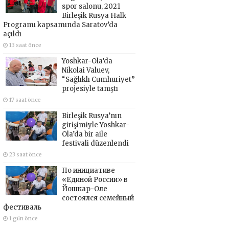
spor salonu, 2021
Birleşik Rusya Halk
Programı kapsamında Saratov’da
açıldı
13 saat önce
Yoshkar-Ola’da
Nikolai Valuev,
“Sağlıklı Cumhuriyet”
projesiyle tanıştı
17 saat önce
Birleşik Rusya’nın
girişimiyle Yoshkar-
Ola’da bir aile
festivali düzenlendi
23 saat önce
По инициативе
«Единой России» в
Йошкар-Оле
состоялся семейный
фестиваль
1 gün önce