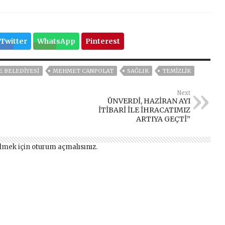
Twitter
WhatsApp
Pinterest
E BELEDİYESİ
MEHMET CANPOLAT
SAĞLIK
TEMIZLIK
Next
ÜNVERDİ, HAZİRAN AYI
İTİBARİ İLE İHRACATIMIZ
ARTIYA GEÇTİ”
lmek için
oturum açmalısınız
.