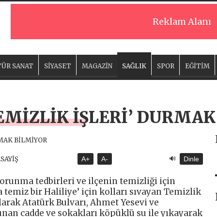
Reklam Alanı
ÜR SANAT
SİYASET
MAGAZİN
SAĞLIK
SPOR
EĞİTİM
TEMİZLİK İŞLERİ’ DURMA
🔊
ASAYİŞ
A+
A-
Dinle
orunma tedbirleri ve ilçenin temizliği için
 temiz bir Haliliye’ için kolları sıvayan Temizlik
larak Atatürk Bulvarı, Ahmet Yesevi ve
nan cadde ve sokakları köpüklü su ile yıkayarak