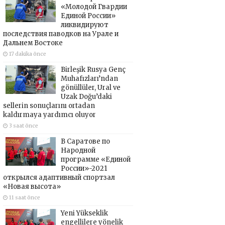
«Молодой Гвардии
Единой России»
ликвидируют
последствия паводков на Урале и
Дальнем Востоке
17 dakika önce
Birleşik Rusya Genç
Muhafızları’ndan
gönüllüler, Ural ve
Uzak Doğu’daki
sellerin sonuçlarını ortadan
kaldırmaya yardımcı oluyor
3 saat önce
В Саратове по
Народной
программе «Единой
России»-2021
открылся адаптивный спортзал
«Новая высота»
11 saat önce
Yeni Yükseklik
engellilere yönelik