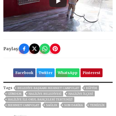
Paylaş:
Facebook
Twitter
WhatsApp
Pinterest
Tags
BELEDIYE BAŞKANI MEHMET CANPOLAT
EĞITIM
GÜNDEM
HALİLİYE BELEDİYESİ
HALİLİYE İLÇESİ
HALİLİYE İLE OKUL BAHÇELERİ TERTEMİZ!
MEHMET CANPOLAT
SAĞLIK
SON DAKIKA
TEMIZLIK