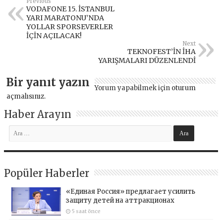
Previous
VODAFONE 15. İSTANBUL
YARI MARATONU’NDA
YOLLAR SPORSEVERLER
İÇİN AÇILACAK!
Next
TEKNOFEST’İN İHA
YARIŞMALARI DÜZENLENDİ
Bir yanıt yazın
Yorum yapabilmek için
oturum
açmalısınız
.
Haber Arayın
Popüler Haberler
«Единая Россия» предлагает усилить
защиту детей на аттракционах
5 saat önce