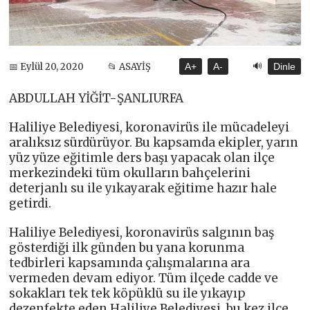
🔊
📅 Eylül 20, 2020
📂 ASAYİŞ
A+
A-
Dinle
ABDULLAH YİĞİT-ŞANLIURFA
Haliliye Belediyesi, koronavirüs ile mücadeleyi
aralıksız sürdürüyor. Bu kapsamda ekipler, yarın
yüz yüze eğitimle ders başı yapacak olan ilçe
merkezindeki tüm okulların bahçelerini
deterjanlı su ile yıkayarak eğitime hazır hale
getirdi.
Haliliye Belediyesi, koronavirüs salgının baş
gösterdiği ilk günden bu yana korunma
tedbirleri kapsamında çalışmalarına ara
vermeden devam ediyor. Tüm ilçede cadde ve
sokakları tek tek köpüklü su ile yıkayıp
dezenfekte eden Haliliye Belediyesi, bu kez ilçe