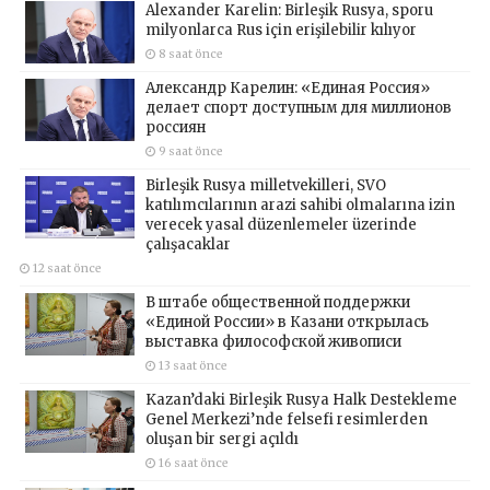
Alexander Karelin: Birleşik Rusya, sporu
milyonlarca Rus için erişilebilir kılıyor
8 saat önce
Александр Карелин: «Единая Россия»
делает спорт доступным для миллионов
россиян
9 saat önce
Birleşik Rusya milletvekilleri, SVO
katılımcılarının arazi sahibi olmalarına izin
verecek yasal düzenlemeler üzerinde
çalışacaklar
12 saat önce
В штабе общественной поддержки
«Единой России» в Казани открылась
выставка философской живописи
13 saat önce
Kazan’daki Birleşik Rusya Halk Destekleme
Genel Merkezi’nde felsefi resimlerden
oluşan bir sergi açıldı
16 saat önce