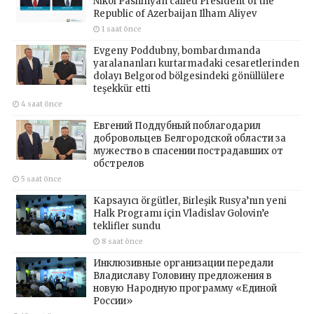
Nikol Pashinyan called President of the
Republic of Azerbaijan Ilham Aliyev
1 saat önce
Evgeny Poddubny, bombardımanda
yaralananları kurtarmadaki cesaretlerinden
dolayı Belgorod bölgesindeki gönüllülere
teşekkür etti
4 saat önce
Евгений Поддубный поблагодарил
добровольцев Белгородской области за
мужество в спасении пострадавших от
обстрелов
5 saat önce
Kapsayıcı örgütler, Birleşik Rusya’nın yeni
Halk Programı için Vladislav Golovin’e
teklifler sundu
8 saat önce
Инклюзивные организации передали
Владиславу Головину предложения в
новую Народную программу «Единой
России»