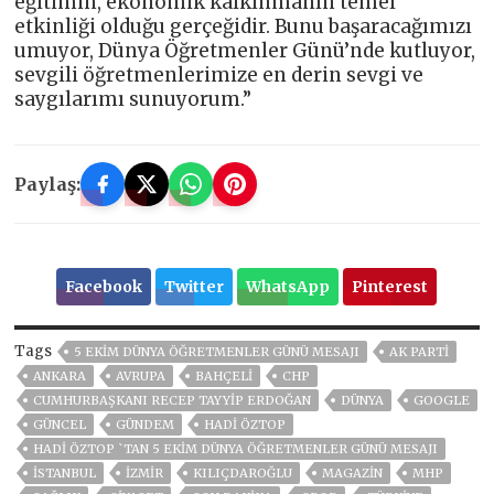
eğitimin, ekonomik kalkınmanın temel
etkinliği olduğu gerçeğidir. Bunu başaracağımızı
umuyor, Dünya Öğretmenler Günü’nde kutluyor,
sevgili öğretmenlerimize en derin sevgi ve
saygılarımı sunuyorum.”
Paylaş:
Facebook
Twitter
WhatsApp
Pinterest
Tags
5 EKIM DÜNYA ÖĞRETMENLER GÜNÜ MESAJI
AK PARTİ
ANKARA
AVRUPA
BAHÇELİ
CHP
CUMHURBAŞKANI RECEP TAYYIP ERDOĞAN
DÜNYA
GOOGLE
GÜNCEL
GÜNDEM
HADI ÖZTOP
HADI ÖZTOP `TAN 5 EKIM DÜNYA ÖĞRETMENLER GÜNÜ MESAJI
ISTANBUL
İZMIR
KILIÇDAROĞLU
MAGAZİN
MHP