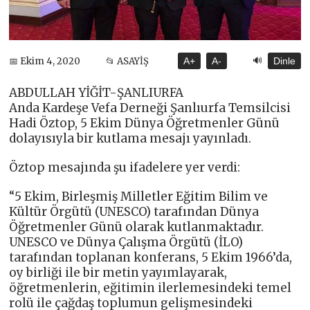
🔊
📅 Ekim 4, 2020
📂 ASAYİŞ
A+
A-
Dinle
ABDULLAH YİĞİT-ŞANLIURFA
Anda Kardeşe Vefa Derneği Şanlıurfa Temsilcisi
Hadi Öztop, 5 Ekim Dünya Öğretmenler Günü
dolayısıyla bir kutlama mesajı yayınladı.
Öztop mesajında şu ifadelere yer verdi:
“5 Ekim, Birleşmiş Milletler Eğitim Bilim ve
Kültür Örgütü (UNESCO) tarafından Dünya
Öğretmenler Günü olarak kutlanmaktadır.
UNESCO ve Dünya Çalışma Örgütü (İLO)
tarafından toplanan konferans, 5 Ekim 1966’da,
oy birliği ile bir metin yayımlayarak,
öğretmenlerin, eğitimin ilerlemesindeki temel
rolü ile çağdaş toplumun gelişmesindeki