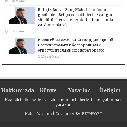
13 saat önce
Birleşik Rusya Genç Muhafızları’ndan
gönüllüler, Belgorod sakinlerine yangın
söndürücüler ve jeneratörler konusunda
yardımcı olacak
19 saat önce
Волонтёры «Молодой Гвардии Единой
России» помогут белгородцам с
огнетушителями и генераторами
22 saat önce
Hakkımızda
Künye
Yazarlar
İletişim
Kaynak belirtmeden ve izin almadan haberlerin kopyalanması
yasaktır.
Haber Yazılımı
| Developer By;
BEYNSOFT