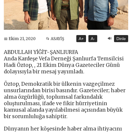
🔊
📅 Ekim 21, 2020
📂 ASAYİŞ
A+
A-
Dinle
ABDULLAH YİĞİT-ŞANLIURFA
Anda Kardeşe Vefa Derneği Şanlıurfa Temsilcisi
Hadi Öztop, , 21 Ekim Dünya Gazeteciler Günü
dolayısıyla bir mesaj yayımladı.
Öztop, Demokratik bir ülkenin vazgeçilmez
unsurlarından birisi basındır. Gazeteciler; haber
alma özgürlüğü, toplumsal farkındalık
oluşturulması, ifade ve fikir hürriyetinin
kamusal alanda yayılabilmesi açısından büyük
bir sorumluluğa sahiptir.
Dünyanın her köşesinde haber alma ihtiyacını