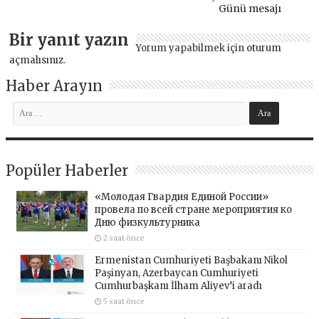
Günü mesajı
Bir yanıt yazın
Yorum yapabilmek için
oturum
açmalısınız
.
Haber Arayın
Popüler Haberler
«Молодая Гвардия Единой России»
провела по всей стране мероприятия ко
Дню физкультурника
2 saat önce
Ermenistan Cumhuriyeti Başbakanı Nikol
Paşinyan, Azerbaycan Cumhuriyeti
Cumhurbaşkanı İlham Aliyev’i aradı
5 saat önce