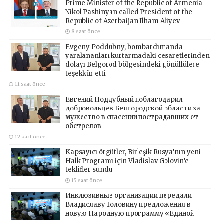
Prime Minister of the Republic of Armenia
Nikol Pashinyan called President of the
Republic of Azerbaijan Ilham Aliyev
8 saat önce
Evgeny Poddubny, bombardımanda
yaralananları kurtarmadaki cesaretlerinden
dolayı Belgorod bölgesindeki gönüllülere
teşekkür etti
11 saat önce
Евгений Поддубный поблагодарил
добровольцев Белгородской области за
мужество в спасении пострадавших от
обстрелов
12 saat önce
Kapsayıcı örgütler, Birleşik Rusya’nın yeni
Halk Programı için Vladislav Golovin’e
teklifler sundu
15 saat önce
Инклюзивные организации передали
Владиславу Головину предложения в
новую Народную программу «Единой