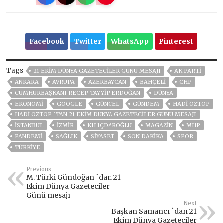
Facebook
Twitter
WhatsApp
Pinterest
Tags
21 EKIM DÜNYA GAZETECILER GÜNÜ MESAJI
AK PARTİ
ANKARA
AVRUPA
AZERBAYCAN
BAHÇELİ
CHP
CUMHURBAŞKANI RECEP TAYYIP ERDOĞAN
DÜNYA
EKONOMİ
GOOGLE
GÜNCEL
GÜNDEM
HADI ÖZTOP
HADI ÖZTOP `TAN 21 EKIM DÜNYA GAZETECILER GÜNÜ MESAJI
ISTANBUL
İZMIR
KILIÇDAROĞLU
MAGAZİN
MHP
PANDEMİ
SAĞLIK
SİYASET
SON DAKIKA
SPOR
TÜRKİYE
Previous
M. Türki Gündoğan `dan 21
Ekim Dünya Gazeteciler
Günü mesajı
Next
Başkan Samancı `dan 21
Ekim Dünya Gazeteciler